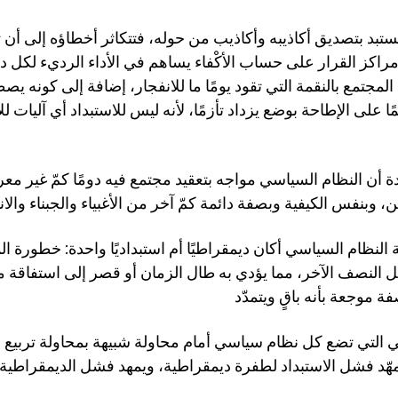
ستبد بتصديق أكاذيبه وأكاذيب من حوله، فتتكاثر أخطاؤه إلى أن 
راكز القرار على حساب الأكْفاء يساهم في الأداء الرديء لكل دو
لمجتمع بالنقمة التي تقود يومًا ما للانفجار، إضافة إلى كونه ي
مًا على الإطاحة بوضع يزداد تأزمًا، لأنه ليس للاستبداد أي آليات ل
ة أن النظام السياسي مواجه بتعقيد مجتمع فيه دومًا كمّ غير مع
النظام السياسي أكان ديمقراطيًا أم استبداديًا واحدة: خطورة ا
ل النصف الآخر، مما يؤدي به طال الزمان أو قصر إلى استفاقة
ي التي تضع كل نظام سياسي أمام محاولة شبيهة بمحاولة تربيع ا
مهّد فشل الاستبداد لطفرة ديمقراطية، ويمهد فشل الديمقراطي