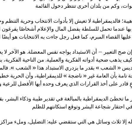
بة؛ فالديمقراطية لا تعيش إلا بأدوات الانتخاب وحرية التنظم وحرية
بها عندما تحمل للسلطة بفضل المال والإعلام أشخاصًا يفرغون 
ح التعبير – أن الاستبداد يواجه نفس المعضلة. هو الآخر لا يعي
ر كيف يذهب ضحية أدواته الفكرية والعملية. من الناحية الفكرية، ب
يس « الشعب » بقدر ما يزدري الاستبداد هذا « الشعب ». فالم
ة تامة بأن العامة غير « ناضجة » للديمقراطية، وأن الحرية خطر
ر ما تخطئ الديمقراطية بالمبالغة في تقدير طيبة وذكاء البشر، ب
إلا ثلاث وسائل هي التي ستقضي عليه: التضليل، وملء مراكز الق