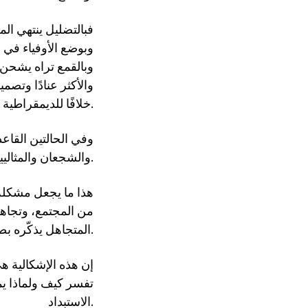
فبالتضليل ينتهي الم
وبوضع الأوفياء في م
وبالقمع تراه يشحن ا
والأكثر عنادًا وتصمي
خلافًا للديمقراطية.
وفي الحالتين القاعد
والشجعان والمثاليين، وبنفس الكيفية وبصفة دائمة كمّ آخر من الأغبياء والجبناء والانتهازيين.
هذا ما يجعل مشكلة 
من المجتمع، وتجاه
المتجاهل يذكّره بصفة موجعة بأنه باقٍ ويتمدّد.
إن هذه الإشكالية ه
تفسر كيف ولماذا ي
الاستبداد.