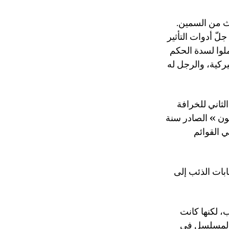
غث من السمين.
ّ أدوات التأثير
لوا لسدة الحكم
ركية، والرجل له
لثاني للخرافة
ثون » الصادر سنة
ي القوائم
بات الذئب إلى
ب، لكنها كانت
ل المسلسل في