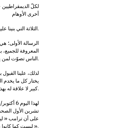
لكلّ الديمقراطيين –
أخرى الأوهام
الثلاثة التي بنينا عليها جميعًا نظريتنا وممارستنا للديمقراطية.
الرسالة الأولى؛ هي
المعروفة للجميع، بل
الناس تصوّت لمن يشبهها ويعبّر عن قناعاتها وخياراتها، ولمن يثير إعجابها وتحاول التشبّه به.
لذلك، علينا القبول 
يختار كل ما يخدم ال
كبير لا علاقة له بهذا التصور المثالي، والدليل على ذلك انتصار ترامب وأمثاله.
تشرين الأول الصحفي
على أن ترامب « ليس 
ليست كما كانوا يعتقدون، أو أن ترامب لا يمثل تهديدًا كما يعتقدون ».