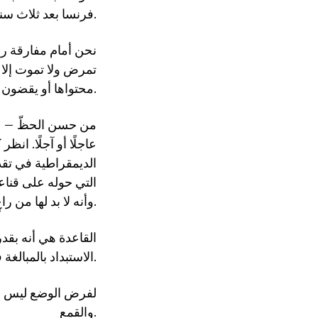
فرنسا بعد ثلاث سنوات، وكم من بلدان أخرى تنتظر دخول القائمة.
نحن أمام مفارقة رهي
تمرض ولا تموت إلا 
محتواها أو يقضون عليها القضاء المبرم، كما فعل رجل جاءت به الانتخابات هو أيضًا اسمه أدولف هتلر.
من حسن الحظّ – إن ص
عاجلًا أو آجلًا. انظ
الديمقراطية في تقد
التي حوله على قناع
وأنه لا بد لها من راعٍ قادر على أخذ القرارات الذي يعرف وحده أيها الأفضل للرعية وخاصة للراعي.
القاعدة هي أنه بقد
الاستبداد بالمبالغة في احتقار شجاعة البشر وتوقع استكانتهم للظلم.
لفرض الوضع ليس له 
والقمع.