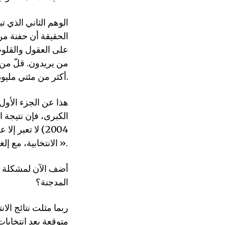
الوهم الثاني الذي ت
الحقيقة أن حفنة من
على العقول والقلوب
من يريدون. قلّ من 
أكثر من مئتي مليون متابع جند الكثير منهم لصالح ترامب.
هذا عن الجزء الأول 
الكبرى، فإن نتيجة ا
2004) لا تعبر
الانتخابية، مع إلغاء كل قيمة لإرادة تسعة وأربعين في المئة من « الشعب ».
أضف الآن لمشكلة ال
المدجنة؟
ربما مثلت نتائج الا
متوقعة بعد انتخابا