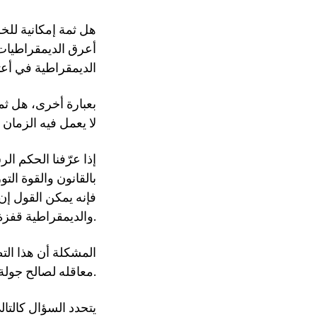
هل ثمة إمكانية للخ
أعرق الديمقراطيات بو
الديمقراطية في أعتى
بعبارة أخرى، هل ثم
لا يعمل فيه الزمان 
إذا عرّفنا الحكم ال
بالقانون والقوة الت
فإنه يمكن القول إن
والديمقراطية قفزة نوعية في الاتجاه السليم.
المشكلة أن هذا التط
معاقله لصالح جولة عبثية جديدة من الاستبداد.
يتحدد السؤال كالتال