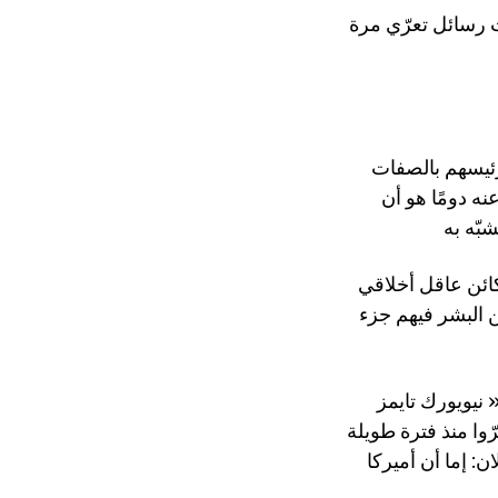
اث رسائل تعرّي مرة
رئيسهم بالصفات
نه دومًا هو أن
 كائن عاقل أخلاقي
ن البشر فيهم جزء
The N) لهذا اليوم 6 أكتوبر/
وا منذ فترة طويلة
ن: إما أن أميركا