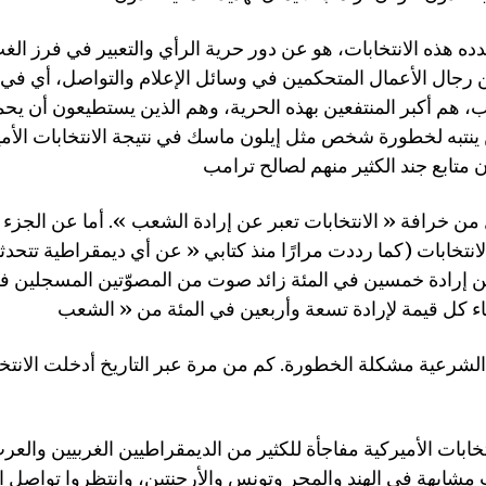
بدده هذه الانتخابات، هو عن دور حرية الرأي والتعبير في فرز ال
 رجال الأعمال المتحكمين في وسائل الإعلام والتواصل، أي في جل
، هم أكبر المنتفعين بهذه الحرية، وهم الذين يستطيعون أن يحم
ينتبه لخطورة شخص مثل إيلون ماسك في نتيجة الانتخابات الأمي
من خرافة « الانتخابات تعبر عن إرادة الشعب ». أما عن الجزء ا
لانتخابات (كما رددت مرارًا منذ كتابي « عن أي ديمقراطية تتحد
 إلا عن إرادة خمسين في المئة زائد صوت من المصوّتين المسجلين ف
شرعية مشكلة الخطورة. كم من مرة عبر التاريخ أدخلت الانتخا
نتخابات الأميركية مفاجأة للكثير من الديمقراطيين الغربيين والعر
ت مشابهة في الهند والمجر وتونس والأرجنتين، وانتظروا تواص