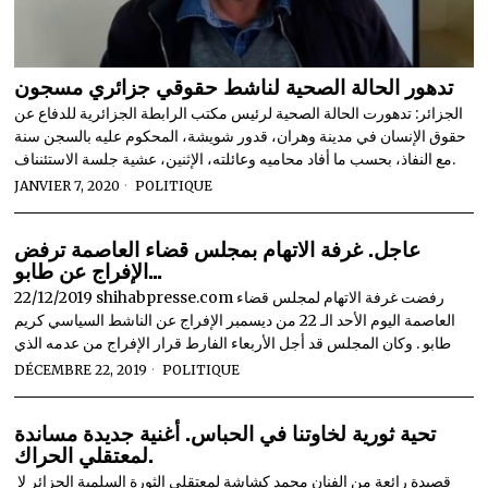
تدهور الحالة الصحية لناشط حقوقي جزائري مسجون
الجزائر: تدهورت الحالة الصحية لرئيس مكتب الرابطة الجزائرية للدفاع عن
حقوق الإنسان في مدينة وهران، قدور شويشة، المحكوم عليه بالسجن سنة
مع النفاذ، بحسب ما أفاد محاميه وعائلته، الإثنين، عشية جلسة الاستئنناف.
JANVIER 7, 2020
POLITIQUE
عاجل. غرفة الاتهام بمجلس قضاء العاصمة ترفض
الإفراج عن طابو…
22/12/2019 shihabpresse.com رفضت غرفة الاتهام لمجلس قضاء
العاصمة اليوم الأحد الـ 22 من ديسمبر الإفراج عن الناشط السياسي كريم
طابو . وكان المجلس قد أجل الأربعاء الفارط قرار الإفراج من عدمه الذي
DÉCEMBRE 22, 2019
POLITIQUE
تحية ثورية لخاوتنا في الحباس. أغنية جديدة مساندة
لمعتقلي الحراك.
قصيدة رائعة من الفنان محمد كشاشة لمعتقلي الثورة السلمية الجزائر لا