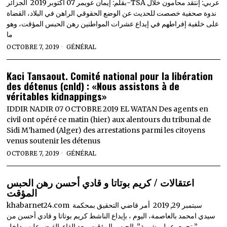
بقلم: إيمان عويمر 07 أكتوبر 2019 الجزائر-TSA عربي: إنتقد محامون خلال
ندوة صحفية خصصت للحديث عن الوضع الحقوقي الراهن في البلاد، القضاة
على خلفية إفراطهم في إيداع عشرات المواطنين رهن الحبس المؤقت، وهو
ما
OCTOBRE 7, 2019
GÉNÉRAL
Kaci Tansaout. Comité national pour la libération
des détenus (cnld) : «Nous assistons à de
véritables kidnappings»
IDDIR NADIR 07 OCTOBRE 2019 EL WATAN Des agents en
civil ont opéré ce matin (hier) aux alentours du tribunal de
Sidi M’hamed (Alger) des arrestations parmi les citoyens
venus soutenir les détenus
OCTOBRE 7, 2019
GÉNÉRAL
اعتقالات / كريم بوتاتا و قادي أحسن رهن الحبس
المؤقت
khabarnet24.com سبتمبر 29, 2019 أمر قاضي التحقيق بمحكمة
سيدي امحمد بالعاصمة، اليوم ، بإيداع الناشط كريم بوتاتا و قادي أحسن من
” تجمع، عمل، شبيبة” الحبس المؤقت، بعد القاء القبض عليهم داخل