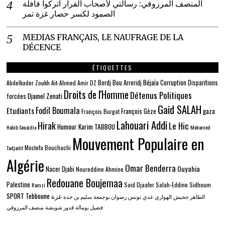
المنصف المرزوقي: رسالتي لأصحاب القرار اتركوا قافلة
الصمود لكسر حصار غزة تمر
MEDIAS FRANÇAIS, LE NAUFRAGE DE LA
DÉCENCE
ÉTIQUETTES
Béjaïa
Bordj Bou Arreridj
Corruption
Disparitions
Abdelkader Zoukh
Ait-Ahmed
Amir DZ
Droits de l'Homme
Détenus Politiques
Djamel Zenati
forcées
Gaid SALAH
Fodil Boumala
Etudiants
gaza
François Gèze
François Burgat
Lahouari Addi
Hirak
Le Hic
Humour
Karim TABBOU
Habib Souaidia
Mohamed
Mouvement Populaire en
Mostefa Bouchachi
Tadjadit
Algérie
Omar Benderra
Ouyahia
Nacer Djabi
Noureddine Ahmine
Redouane Boujemaa
Palestine
Said Djaafer
Salah-Eddine Sidhoum
Ramzi
SPORT
Tebboune
غزة
الطاهر جحيش
الهواري عدي
تونس
رضوان بوجمعة
سليم بن خدة
فضيل بومالة
قدور شويشة
منصف المرزوقي