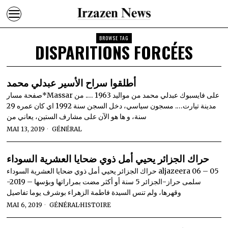
BROWSE TAG
DISPARITIONS FORCÉES
أطلقوا سراح الأسير عبدلي محمد
صفحة مسار*Massar على فايسبوك عبدلي محمد من مواليد 1963 …. من
مدينة تيارت…. مسجون سياسي، دخل السجن سنة 1992 اي كان عمره 29
سنة، و ها هو الآن على مشارف الستين، يعاني من
MAI 13, 2019
GÉNÉRAL
حراك الجزائر يحيي أمل ذوي ضحايا العشرية السوداء
حراك الجزائر يحيي أمل ذوي ضحايا العشرية السوداء aljazeera 06 – 05
-2019 – سلمى حراز-الجزائر 5 سنة أو أكثر مضت بمراراتها وبؤسها
وقهرها، ولم تنس السيدة فاطمة الزهراء بوشرف يوما تفاصيل
MAI 6, 2019
GÉNÉRAL
·
HISTOIRE