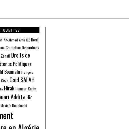
TIQUETTES
Bordj
kh
Ait-Ahmed
Amir DZ
jaïa
Corruption
Disparitions
Droits de
 Zenati
étenus Politiques
dil Boumala
François
Gaid SALAH
s Gèze
Hirak
Humour
Karim
dia
uari Addi
Le Hic
Mostefa Bouchachi
ment
re en Algérie