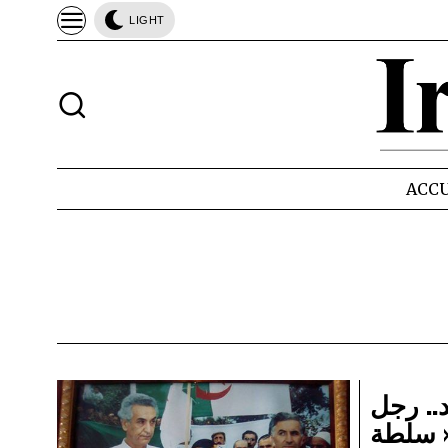
LIGHT
ACCU
.. رجل
 سلطة