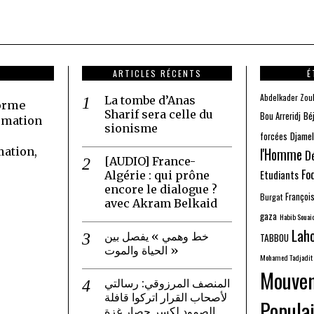
ARTICLES RÉCENTS
É
Abdelkader Zou
La tombe d’Anas
forme
Sharif sera celle du
Bé
Bou Arreridj
rmation
sionisme
Djamel
forcées
mation,
l'Homme
D
[AUDIO] France-
Fo
Etudiants
Algérie : qui prône
encore le dialogue ?
Françoi
Burgat
avec Akram Belkaid
gaza
Habib Souai
Laho
خط وهمي » يفصل بين
TABBOU
الحياة والموت »
Mohamed Tadjadit
Mouve
المنصف المرزوقي: رسالتي
لأصحاب القرار اتركوا قافلة
Populai
الصمود لكسر حصار غزة