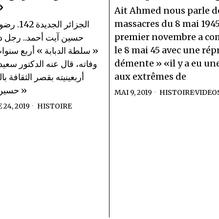
ا »
Ait Ahmed nous parle d
massacres du 8 mai 1945
الجزائر الج
premier novembre a c
حسين آيت أحمد.. رجل 
le 8 mai 45 avec une rép
سلطة الدبابة » أربع سنوات 
démente » «il y a eu u
وفاته، قال عنه الدكتور سعي
aux extrêmes de
أربعينيته بقصر الثقافة با
حسين آي
MAI 9, 2019
HISTOIRE
·
VIDEO
24, 2019
HISTOIRE