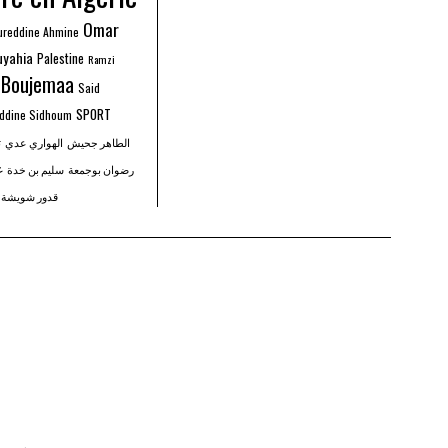
Omar
ureddine Ahmine
uyahia
Palestine
Ramzi
 Boujemaa
Said
SPORT
Eddine Sidhoum
الطاهر جحيش
الهواري عدي
ت
غ
رضوان بوجمعة
سليم بن خدة
قدور شويشة