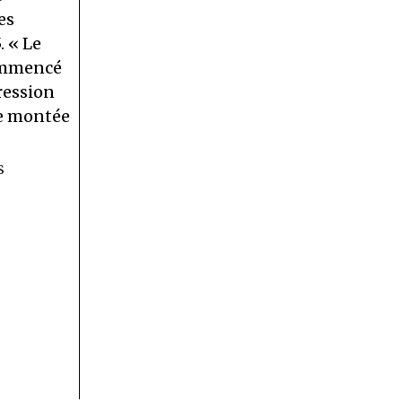
es
. « Le
ommencé
ression
ne montée
S