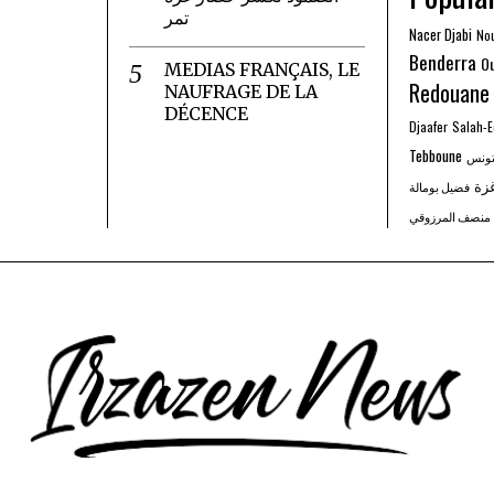
تمر
Nacer Djabi
No
Benderra
O
MEDIAS FRANÇAIS, LE
Redouane
NAUFRAGE DE LA
DÉCENCE
Djaafer
Salah-
Tebboune
ونس
زة
فضيل بومالة
منصف المرزوقي