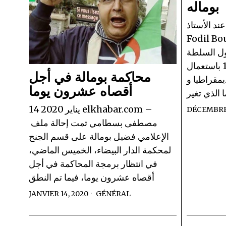
بوماله
د الأستاذ
Fالحراش 3 12 2019
ول السلطة
الفعلية تمرير الإنتخابات 12_12 باستعمال
محاكمة بومالة في أجل
مقراطيا و
أقصاه عشرون يوما
ا الذي تغير
14 يناير 2020 elkhabar.com –
DÉCEMBRE 
مصطفى بسطامي تمت إحالة ملف
الإعلامي فضيل بومالة على قسم الجنح
لمحكمة الدار البيضاء، الخميس الماضي،
في انتظار برمجة المحاكمة في أجل
أقصاه عشرون يوما، فيما تم النطق
JANVIER 14, 2020
GÉNÉRAL