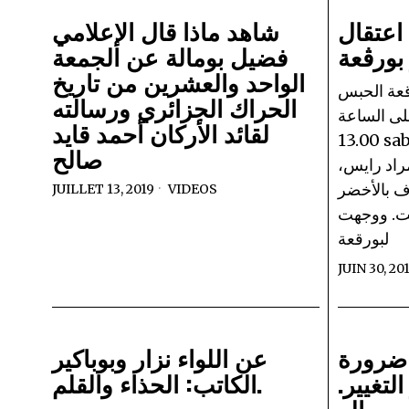
 اعتقال
شاهد ماذا قال الإعلامي
بورڨعة
فضيل بومالة عن الجمعة
الواحد والعشرين من تاريخ
قعة الحبس
الحراك الجزائري ورسالته
ت 30 جوان 2019 على الساعة
لقائد الأركان أحمد قايد
13.00 sabqpress.net أمر اليوم،
صالح
راد رايس،
ف بالأخضر
JUILLET 13, 2019
VIDEOS
ت. ووجهت
لبورقعة
JUIN 30, 20
 ضرورة
عن اللواء نزار وبوباكير
لتغيير.
الكاتب: الحذاء والقلم.