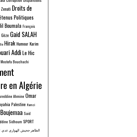
Corruption
Disparitions
Droits de
 Zenati
étenus Politiques
dil Boumala
François
Gaid SALAH
s Gèze
Hirak
Humour
Karim
dia
uari Addi
Le Hic
Mostefa Bouchachi
ment
re en Algérie
Omar
ureddine Ahmine
uyahia
Palestine
Ramzi
 Boujemaa
Said
SPORT
Eddine Sidhoum
الطاهر جحيش
الهواري عدي
ت