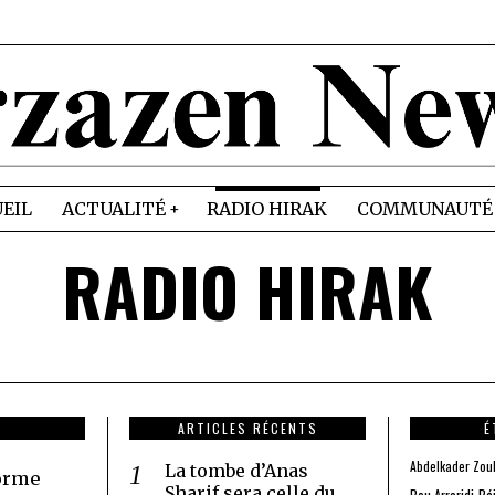
EIL
ACTUALITÉ
RADIO HIRAK
COMMUNAUTÉ
RADIO HIRAK
ARTICLES RÉCENTS
É
Abdelkader Zou
La tombe d’Anas
forme
Sharif sera celle du
Bé