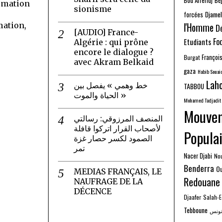
Bou Arreridj
rmation
sionisme
Djamel
forcées
mation,
l'Homme
D
[AUDIO] France-
Fo
Etudiants
Algérie : qui prône
encore le dialogue ?
Françoi
Burgat
avec Akram Belkaid
gaza
Habib Souai
Laho
خط وهمي » يفصل بين
TABBOU
الحياة والموت »
Mohamed Tadjadit
Mouve
المنصف المرزوقي: رسالتي
لأصحاب القرار اتركوا قافلة
Populai
الصمود لكسر حصار غزة
تمر
Nacer Djabi
No
Benderra
O
MEDIAS FRANÇAIS, LE
Redouane
NAUFRAGE DE LA
DÉCENCE
Djaafer
Salah-
Tebboune
ونس