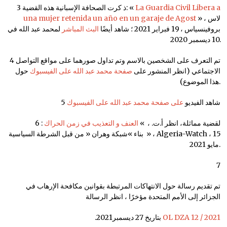
La Guardia Civil Libera a
3 ذ كرت الصحافة الإسبانية هذه القضية: «
» ، لاس
una mujer retenida un año en un garaje de Agost
بروفينسياس ، 19 فبراير 2021 ؛ شاهد أيضًا
البث المباشر
لمحمد عبد الله في
10 ديسمبر 2020.
4 تم التعرف على الشخصين بالاسم وتم تداول صورهما على مواقع التواصل
الاجتماعي (انظر المنشور على
صفحة محمد عبد الله على الفيسبوك
حول
هذا الموضوع).
5 شاهد الفيديو
على صفحة محمد عبد الله على الفيسبوك
6 لقضية مماثلة، انظر أ.ت. ، »
العنف و التعذيب في زمن الحراك
:
بناء »شبكة وهران « من قبل الشرطة السياسية » ، Algeria-Watch ، 15
مايو 2021.
7
تم تقديم رسالة حول الانتهاكات المرتبطة بقوانين مكافحة الإرهاب في
الجزائر إلى الأمم المتحدة مؤخرًا ، انظر الرسالة
OL DZA 12 / 2021
.بتاريخ 27 ديسمبر2021