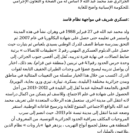
الجزائري ضد محمد عبد الله لا أساس له من الصحة و التعاون الإجرامي
للحكومة الإسبانية واضح للغاية.
:
عسكري شريف في مواجهة نظام فاسد
ولد محمد عبد الله في 27 فبراير 1988 في وهران. نشأ في هذه المدينة
واستمر في تعليمه حتى حصل على شهادة البكالوريا في عام 2007. ثم
التحق بمدرسة ضباط الصف للدرك الوطني بسيدي بلعباس ثم بتيارت حيث
حصل على الدبلوم العسكري المهني رقم 2 »تطبيقات للاتصالات » برتبة
ضابط اتصالات. في نهاية فترة تدريبه، نُقل إلى أقصى جنوب الجزائر، إلى
وحدة حرس الحدود رقم43 في ترينين (منطقة عين قزام). بعد ذلك، اختار
أن يواصل تدريبه ليصبح عضوًا في وحدات الطيران الخفيف التابعة لقوات
الدرك. اكتسب من خلال هذا الخيار سلسلة من التعيينات المتتالية في مناطق
ومدن جزائرية مختلفة (البليدة، بسكرة، تيبازة، تيزي وزو، بجاية، البويرة).
التحق بالجامعة المحلية عندما نُقل إلى البليدة في 2012-2013 من أجل
الحصول على شهادة في علم الاجتماع، وللاسف لم يتمكن من اكمال دراسته
لانه انتقل الى مدينة اخرى. ستعمل هذه الرحلات المتعددة على تعريف محمد
عبد الله بالواقع الاجتماعي المتنوع للغاية وترسيخ قناعاته الوطنية. استقر
وضعه عندما انتقل إلى مدينة تبسة عام 2013، حيث انضم إلى سرب
المروحيات المكلف بمراقبة الحدود الجزائرية التونسية. من المعروف أن
المنطقة هي معقل لجميع أنواع التهريب ، يزدهر فيها »بار ونات » نظام الذين
يتلاعبون بالمليارات.