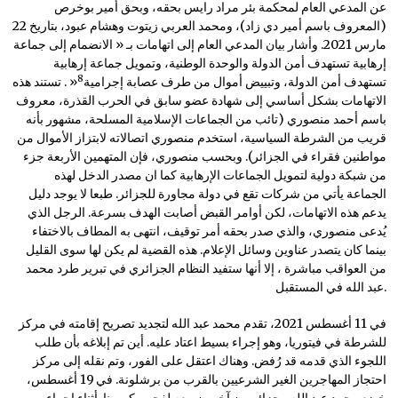
عن المدعي العام لمحكمة بئر مراد رايس بحقه، وبحق أمير بوخرص
(المعروف باسم أمير دي زاد)، ومحمد العربي زيتوت وهشام عبود، بتاريخ 22
مارس 2021. وأشار بيان المدعي العام إلى اتهامات بـ « الانضمام إلى جماعة
إرهابية تستهدف أمن الدولة والوحدة الوطنية، وتمويل جماعة إرهابية
8
تستهدف أمن الدولة، وتبييض أموال من طرف عصابة إجرامية
« . تستند هذه
الاتهامات بشكل أساسي إلى شهادة عضو سابق في الحرب القذرة، معروف
باسم أحمد منصوري (تائب من الجماعات الإسلامية المسلحة، مشهور بأنه
قريب من الشرطة السياسية، استخدم منصوري اتصالاته لابتزاز الأموال من
مواطنين فقراء في الجزائر). وبحسب منصوري، فإن المتهمين الأربعة جزء
من شبكة دولية لتمويل الجماعات الإرهابية كما ان مصدر الدخل لهذه
الجماعة يأتي من شركات تقع في دولة مجاورة للجزائر. طبعا لا يوجد دليل
يدعم هذه الاتهامات، لكن أوامر القبض أصابت الهدف بسرعة. الرجل الذي
يُدعى منصوري، والذي صدر بحقه أمر توقيف، انتهى به المطاف بالاختفاء
بينما كان يتصدر عناوين وسائل الإعلام. هذه القضية لم يكن لها سوى القليل
من العواقب مباشرة ، إلا أنها ستفيد النظام الجزائري في تبرير طرد محمد
عبد الله في المستقبل.
في 11 أغسطس 2021، تقدم محمد عبد الله لتجديد تصريح إقامته في مركز
للشرطة في فيتوريا، وهو إجراء بسيط اعتاد عليه. أين تم إبلاغه بأن طلب
اللجوء الذي قدمه قد رُفض. وهناك اعتقل على الفور، وتم نقله إلى مركز
احتجاز المهاجرين الغير الشرعيين بالقرب من برشلونة. في 19 أغسطس،