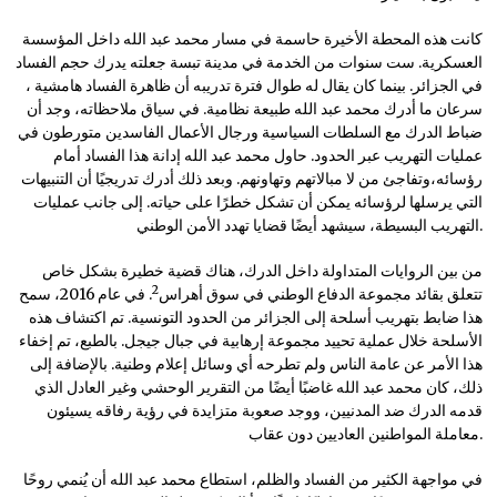
كانت هذه المحطة الأخيرة حاسمة في مسار محمد عبد الله داخل المؤسسة
العسكرية. ست سنوات من الخدمة في مدينة تبسة جعلته يدرك حجم الفساد
في الجزائر. بينما كان يقال له طوال فترة تدريبه أن ظاهرة الفساد هامشية ،
سرعان ما أدرك محمد عبد الله طبيعة نظامية. في سياق ملاحظاته، وجد أن
ضباط الدرك مع السلطات السياسية ورجال الأعمال الفاسدين متورطون في
عمليات التهريب عبر الحدود. حاول محمد عبد الله إدانة هذا الفساد أمام
رؤسائه،وتفاجئ من لا مبالاتهم وتهاونهم. وبعد ذلك أدرك تدريجيًا أن التنبيهات
التي يرسلها لرؤسائه يمكن أن تشكل خطرًا على حياته. إلى جانب عمليات
التهريب البسيطة، سيشهد أيضًا قضايا تهدد الأمن الوطني.
من بين الروايات المتداولة داخل الدرك، هناك قضية خطيرة بشكل خاص
2
تتعلق بقائد مجموعة الدفاع الوطني في سوق أهراس
. في عام 2016، سمح
هذا ضابط بتهريب أسلحة إلى الجزائر من الحدود التونسية. تم اكتشاف هذه
الأسلحة خلال عملية تحييد مجموعة إرهابية في جبال جيجل. بالطبع، تم إخفاء
هذا الأمر عن عامة الناس ولم تطرحه أي وسائل إعلام وطنية. بالإضافة إلى
ذلك، كان محمد عبد الله غاضبًا أيضًا من التقرير الوحشي وغير العادل الذي
قدمه الدرك ضد المدنيين، ووجد صعوبة متزايدة في رؤية رفاقه يسيئون
معاملة المواطنين العاديين دون عقاب.
في مواجهة الكثير من الفساد والظلم، استطاع محمد عبد الله أن يُنمي روحًا