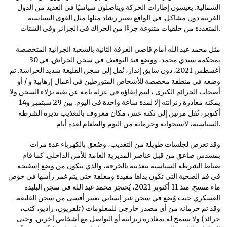
الشمالية. يعيشون إطارات الحركة ويناضلون سياسيًا في العديد من الدول
الغربية دون مشاكل. في الواقع تعتبر رشاد مثلها مثل القوى السياسية
المتعددة من خلفيات متنوعة جزءًا من الحراك في الجزائر وفي الشتات.
مثل محمد عبد الله أمام قاضي الغرفة الثانية بالشعبة الجزائية المتخصصة
بمحكمة سيدي محمد، ووضع قيد التوقيف في سجن الحراش. في 30
أغسطس 2021، دون سابق إنذار، نُقل إلى سجن القليعة شديد الحراسة. تم
وضعه في منطقة مخصصة للأشخاص المتورطين في أعمال إرهابية و / أو
أصحاب الجرائم الكبرى ، ليتم إبقاؤه في عزلة تامة عن بقية نزلاء السجن ولا
يمكنه مغادرة زنزانته إلا لمدة ساعة واحدة في اليوم. بين 29 سبتمبر و14
أكتوبر، نُقل مرتين إلى ثكنة عنتر، مكان معروف بالتعذيب تديره الشرطة
السياسية، لاستجوابه وحرمانه من النوم والطعام لعدة أيام.
وقد تعرض لجلسات طويلة من التعذيب، وصُعق بالكهرباء عدة مرات
بمسدس صاعق من قبل عناصر المديرية العامة للأمن الداخلي. كما قام
ضباط الشرطة السياسية بتعذيبه بالخرقة، والذي يتكون من وضع إسفنجة
في فم الضحية التي تكون يداها مقيدة ومعلقة حتى يتم غمر رأسها في حوض
ماء متسخ. منذ 11 أكتوبر 2021، يُحتجز محمد عبد الله في سجن البليدة
العسكري حيث وُضع في سجن غير إنساني يعتبر أقسى من سجن القليعة.
وقد تم حرمانه من أي مصدر خارجي للمعلومات (تلفزيون، راديو، كتب،
جرائد) ولا يسمح له بمغادرة زنزانته أو التواصل مع أشخاص آخرين. وحتى