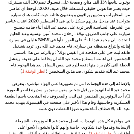
يوتيوب يتابعها 134 ألف متابع وصفحة على فيسبوك تضم 130 ألف مشترك،
حيث يعتبر هذا هوس حقيقي للسلطة. خلال صيف 2020، لوحظ ان عناصر
من المخابرات و مدنيين يراقبون و يتعقبون عائلته حيث كانت هناك سيارة
متواجدة عند مدخل منزلهم بشكل دائم. في 3 أغسطس 2020 اعتدت عناصر
من الشرطة السياسية الجزائرية على محمد عبد الله أثناء قيامه بتصليح
سيارته على جانب الطريق. توقف رجلان، محمد أمين بوستية وعبد الحليم
4
عليلي في سيارة BMW للتحدث إلى محمد عبد الله
. على الفور بدأوا في
إهانته وانتزاع محفظته من سيارته. قام محمد عبد الله دون تردد بتشغيل
5
هاتفه لبث حي على صفحته في الفيس بوك
؛ و بالرغم من هذا ،استمر
الشخصين في اهانته. استطاع محمد عبد الله ان يحافظ على هدوئه ويفشل
الخطة التي كان يراد منها دفعه للرد في نفس السياق. بعد هذا الهجوم قام
).
محمد عبد الله بتقديم شكوى ضد هذين الشخصين (
انظر الوثيقة 1
بالإضافة إلى هذه الهجمات التي تم تصويرها على الهواء مباشرة، يتعرض
محمد عبد الله للتهديد من قبل شخص معين سعيد بن سديرة (انظر الصورة
1)، أحد اليوتوبرس المقيمين في لندن والمعروف بأنه المتحدث باسم الطغمة
العسكرية وحاشيتها. وقام هذا الأخير على صفحته في الفيسبوك بتهديد محمد
عبد الله بالاختطاف أثناء نشره صورًا التقطت دون علمه.
في مواجهة كل هذه التهديدات، اتصل محمد عبد الله وزوجته بالشرطة
الإسبانية وقدموا عدة شكاوى، خاصة وأنهم كانوا يخشون الأسوأ على
أطفالهم (
انظر الوثيقة 2
). بعد ذلك قررت العائلة مغادرة أليكانتي للاستقرار