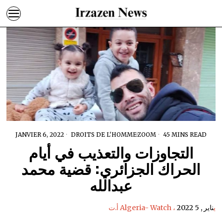
JANVIER 6, 2022
DROITS DE L'HOMME
·
ZOOM
45 MINS READ
التجاوزات والتعذيب في أيام
الحراك الجزائري: قضية محمد
عبدالله
أ.ت Algeria- Watch ، ي
ناير , 5 2022