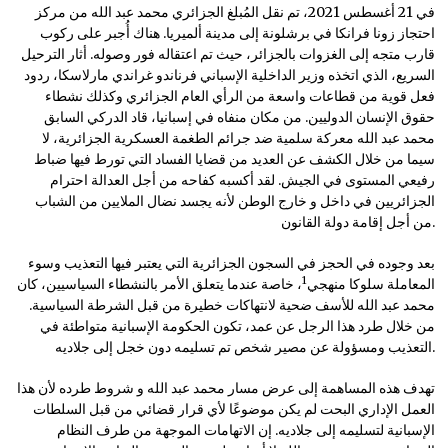
في 21 أغسطس 2021، تم نقل المُبلغ الجزائري محمد عبد الله من مركز
احتجاز زونا فرانكا في برشلونة إلى مدينة ألميريا. هناك أُجبر على ركوب
قارب متجه إلى الغزوات بالجزائر، حيث تم اعتقاله فور وصوله. أثار الترحيل
السريع، الذي اتخذه وزير الداخلية الإسباني فرناندو غراندي مارلاسكا، ردود
فعل قوية من قطاعات واسعة من الرأي العام الجزائري وكذلك نشطاء
حقوق الإنسان الدوليين. من مكان منفاه في إسبانيا، قاد الدركي السابق
محمد عبد الله معركة سلمية ضد جرائم الطغمة العسكرية الجزائرية، لا
سيما من خلال الكشف عن العديد من قضايا الفساد التي تورط فيها ضباط
رفيعي المستوى في الجيش. لقد أكسبه كفاحه من أجل العدالة احترام
الجزائريين في داخل و خارج الوطن لأنه يجسد نضال الملايين من الشباب
من أجل إقامة دولة القانون.
بعد وجوده في الحجز في السجون الجزائرية التي يعتبر فيها التعذيب وسوء
1
المعاملة سلوكا منهجي
، خاصة عندما يتعلق الأمر بالنشطاء السياسيين، كان
محمد عبد الله للأسف ضحية لانتهاكات خطيرة من قبل الشرطة السياسية.
من خلال طرد هذا الرجل عن عمد، تكون الحكومة الإسبانية متواطئة في
التعذيب ومسؤولة عن مصير شخص تم تسليمه دون خجل إلى جلاديه.
تهدف هذه المساهمة إلى عرض مسار محمد عبد الله و شروط طرده لأن هذا
العمل الإداري البحت لم يكن موضوعًا لأي قرار قضائي من قبل السلطات
الإسبانية لتسليمه إلى جلاديه. إن الاتهامات الموجهة من طرف النظام