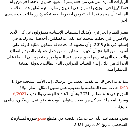
الزيارات النادرة التي هي من حقه يشرف عليها جنديان. لاحظ آخر من رآه
فقدًا كبيرًا في الوزن واحمرارًا في العيون ونظرة تائهة. تُظهر هذه العلامات
المقلقة أن محمد عبد الله يتعرض لضغوط نفسية كبيرة وربما لتعذيب جسدي
آخر.
يعتبر النظام الجزائري وكذلك السلطات الإسبانية مسؤولون عن كل الأذى
والأضرار التي لحقت بمحمد عبد الله. أب لطفلين، أحدهما ابنة ولدت في
إسبانيا في عام 2019، وأي مصيبة قد تحدث له ستكون بمثابة كارثة على
أسرته. من الواضح أن أجهزة المخابرات من خلال عمليات الطرد والفظائع
والتعذيب التي تمارسها بحق محمد عبد الله وآخرين، تطمح إلى القضاء على
الحراك من خلال إيذاء الشباب الجزائري الذي يطالب بالدولة المدنية
الديمقراطية.
1 منذ بداية الحراك، تم تقديم العديد من الرسائل إلى الأمم المتحدة حول
DZA
حالات سوء المعاملة والتعذيب. على سبيل المثال، انظر البلاغ
المؤرخ في 4 أغسطس 2021 بشأن الاعتداء الجنسي والتعذيب
6/2021
وسوء المعاملة ضد كل من سعيد شتوان، أيوب شاحتو، نبيل بوسكين، سامي
درنوني.
2 يسرد محمد عبد الله أحداث هذه القضية في مقطع
فيديو
صوره لمساره
الشخصي بتاريخ 24 مارس 2021.