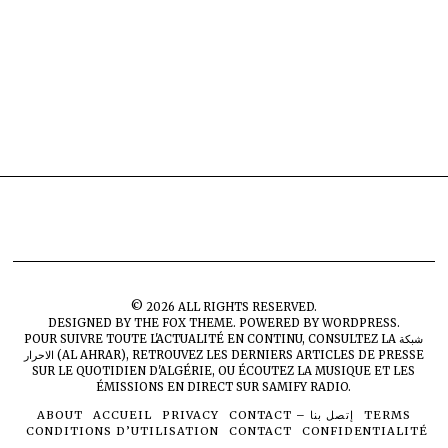
©
2026
ALL RIGHTS RESERVED.
DESIGNED BY
THE FOX THEME
. POWERED BY WORDPRESS.
POUR SUIVRE TOUTE L'ACTUALITÉ EN CONTINU, CONSULTEZ LA
شبكة
الاحرار (AL AHRAR)
, RETROUVEZ LES DERNIERS ARTICLES DE PRESSE
SUR
LE QUOTIDIEN D'ALGÉRIE
, OU ÉCOUTEZ LA MUSIQUE ET LES
ÉMISSIONS EN DIRECT SUR
SAMIFY RADIO
.
ABOUT
ACCUEIL
PRIVACY
CONTACT – إتصل بنا
TERMS
CONDITIONS D’UTILISATION
CONTACT
CONFIDENTIALITÉ