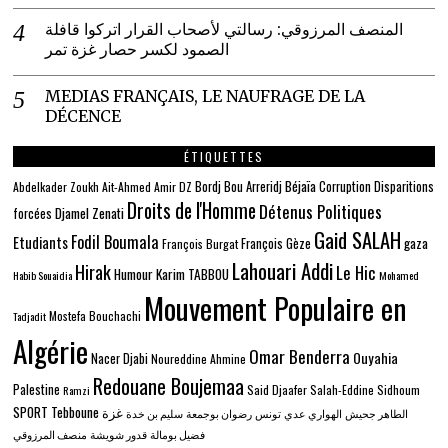
المنصف المرزوقي: رسالتي لأصحاب القرار اتركوا قافلة
الصمود لكسر حصار غزة تمر
MEDIAS FRANÇAIS, LE NAUFRAGE DE LA
DÉCENCE
ÉTIQUETTES
Béjaïa
Bordj Bou Arreridj
Corruption
Disparitions
Abdelkader Zoukh
Ait-Ahmed
Amir DZ
Droits de l'Homme
Détenus Politiques
Djamel Zenati
forcées
Gaid SALAH
Fodil Boumala
Etudiants
gaza
François Gèze
François Burgat
Lahouari Addi
Hirak
Le Hic
Humour
Karim TABBOU
Habib Souaidia
Mohamed
Mouvement Populaire en
Mostefa Bouchachi
Tadjadit
Algérie
Omar Benderra
Ouyahia
Nacer Djabi
Noureddine Ahmine
Redouane Boujemaa
Palestine
Said Djaafer
Salah-Eddine Sidhoum
Ramzi
SPORT
Tebboune
غزة
الطاهر جحيش
الهواري عدي
تونس
رضوان بوجمعة
سليم بن خدة
فضيل بومالة
قدور شويشة
منصف المرزوقي