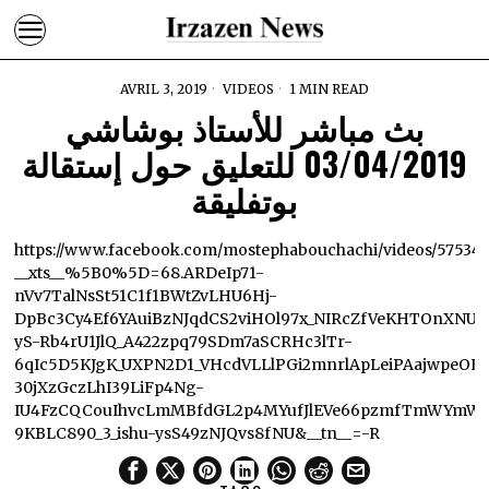
AVRIL 3, 2019
VIDEOS
1 MIN READ
بث مباشر للأستاذ بوشاشي
03/04/2019 للتعليق حول إستقالة
بوتفليقة
https://www.facebook.com/mostephabouchachi/videos/57534
__xts__%5B0%5D=68.ARDeIp71-
nVv7TalNsSt51C1f1BWtZvLHU6Hj-
DpBc3Cy4Ef6YAuiBzNJqdCS2viHOl97x_NIRcZfVeKHTOnXNU
yS-Rb4rU1JlQ_A422zpq79SDm7aSCRHc3lTr-
6qIc5D5KJgK_UXPN2D1_VHcdVLLlPGi2mnrlApLeiPAajwpeOE
30jXzGczLhI39LiFp4Ng-
IU4FzCQCouIhvcLmMBfdGL2p4MYufJlEVe66pzmfTmWYmWL
9KBLC890_3_ishu-ysS49zNJQvs8fNU&__tn__=-R