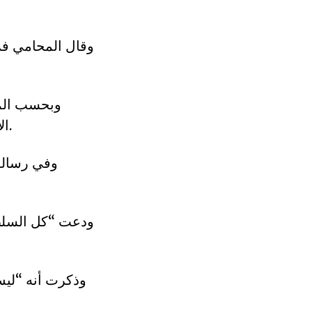
وقال المحامي فر
وبحسب المح
الأحد، إلى مستشفى وهران للعلاج ومنذ عودته إلى السجن لم يغادر العيادة.
وفي رسالة
ودعت “كل السلطا
وذكرت أنه “ليس