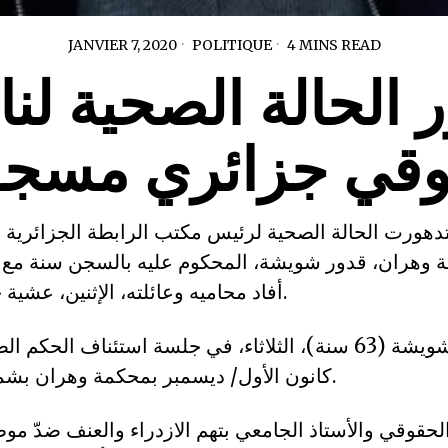
JANVIER 7, 2020
POLITIQUE
4 MINS READ
 الحالة الصحية ل
قي جزائري مسج
 تدهورت الحالة الصحية لرئيس مكتب الرابطة الجزائرية
ة وهران، قدور شويشة، المحكوم عليه بالسجن سنة مع ا
أفاد محاميه وعائلته، الإثنين، عشية جلسة الاستئنناف.
كانون الأول/ ديسمبر بمحكمة وهران بشمال غرب الجزائر.
لحقوقي والأستاذ الجامعي بتهم الازدراء والعنف ضدّ 