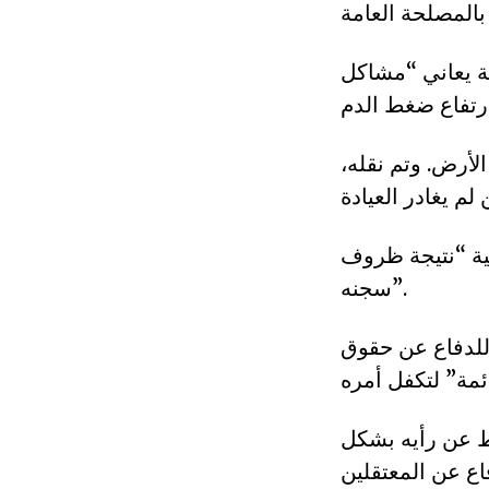
ة يعاني “مشاكل
أرض. وتم نقله،
ية “نتيجة ظروف
سجنه”.
للدفاع عن حقوق
ط عن رأيه بشكل