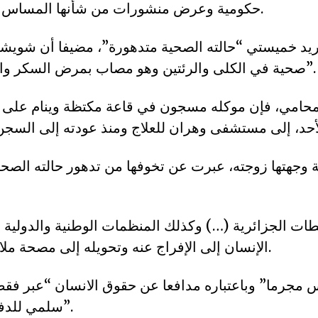
حكومية وعرض منشورات من شأنها المساس بالمصلحة العامة.
يد خميستي “حالته الصحية متدهورة”، مضيفا أن شويش
صحية في الكلى والرئتين وهو مصاب بمرض السكر وارتفاع ضغط الدم”.
امي، فإن موكله مسجون في قاعة مكتظة وينام على ال
 وجهتها زوجته، عبرت عن تخوفها من تدهور حالته الصح
ت الجزائرية (…) وكذلك المنظمات الوطنية والدولية 
الإنسان إلى الإفراج عنه وتحويله إلى مصحة ملائمة” لتكفل أمره.
 مجرما” وباعتباره مدافعا عن حقوق الانسان “عبر فق
سلمي للدفاع عن المعتقلين”.