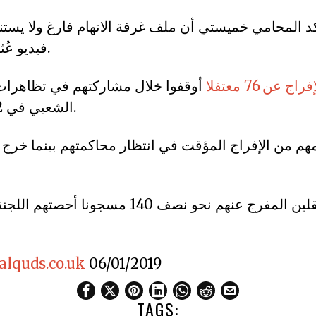
د المحامي خميستي أن ملف غرفة الاتهام فارغ ولا يست
فيديو عُثر عليها في هاتفه.
اج عن 76 معتقلا
أوقفوا خلال مشاركتهم في تظاهرات 
الشعبي في 22 شباط/ فبراير.
م من الإفراج المؤقت في انتظار محاكمتهم بينما خرج 
ويمثل عدد المعتقلين المفرج عنهم نحو نصف 140 مس
lquds.co.uk
06/01/2019
TAGS: