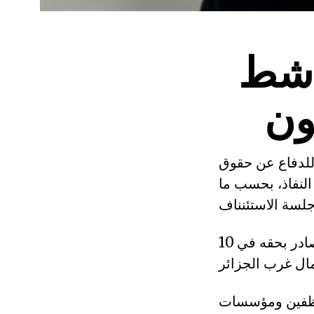
ناشط
ون
 للدفاع عن حقوق
لنفاذ، بحسب ما
وينتظر أن يمثل شويشة (63 سنة)، الثلاثاء، في جلسة استئناف الحكم الصادر بحقه في 10
موظفين ومؤسسات