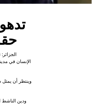
تدهور
حقو
الجزائر:
الإنسان في مدين
ودين الناشط ا