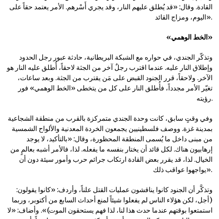
القادة. وقال: «قد يُطلق عليهم النار، وقد يجري أَسْرهم. الأمر يعتمد حقاً على
اليوم، ومزاج القائد».
«الخط الوهمي»
وتذكّر الجندي، في حواره مع الشبكة البريطانية، حادثة عبور رجل الحدود
وإطلاق النار عليه. عندما اقترب رجلٌ آخر من الجثة لاحقاً، أُطلق عليه النار هو
الآخر. ولاحقاً، قرر الجنود القبض على مَن يقترب من الجثة. وبعد ساعات،
تغيّر الأمر مجدداً، فأُطلق النار على كل من يتخطى «الخط الوهمي» فور
رؤيته.
وفي وقتٍ سابق، كانت وحدة الجندي متمركزة بالقرب من منطقة الشجاعية
بمدينة غزة. ووصف فلسطينيين يجمعون الخردة المعدنية والألواح الشمسية
من مبنى داخل ما يُسمى المنطقة المحظورة، وقال: «بالتأكيد، لا يوجد
إرهابيون هناك. لكل قائد أن يختار بنفسه ما يفعله. لذا، فالأمر أشبه بعالمٍ من
الخيال. لذا، قد يقرر بعض القادة ارتكاب جرائم حرب وأمور سيئة دون أن
يواجهوا عواقب ذلك».
وتذكَّر أن الجنود كانوا يناقشون عمليات القتل علناً، وأردف: «كانوا يقولون:
(أجل، لكن هؤلاء الناس لم يفعلوا شيئاً لمنع أحداث السابع من أكتوبر، وربما
استمتعوا بوقتهم عندما حدث هذا لنا، لذا فهم يستحقون الموت)». وأضاف: «لا