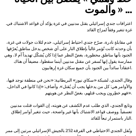
والموت » …
.اعترافات جندي إسرائيلي بقتل مدنيين في غزة يؤكد أن قواعد الاشتباك في
غزة تتغير وفقاً لمزاج القائد
في مقابلةٍ نادرة، صرّح جندي احتياط إسرائيلي، خدم لثلاث جولات في غزة،
بأن وحدته كانت تُؤمر غالباً بإطلاق النار على أي شخص يدخل مناطق يُعرّفها
الجنود بأنها مناطق محظورة، بغضّ النظر عما إذا كان يُشكّل تهديداً أم لا، وهي
ممارسة يقول إنها تُسفر عن مقتل مدنيين أينما سقطوا، مضيفاً أن هناك
اعتقاداً سائداً بين الجنود بأن جميع سكان غزة إرهابيون.
وقال الجندي، لشبكة «سكاي نيوز» البريطانية: «نحن في منطقة نوجد فيها،
والأوامر هي: كل من يدخلها يجب أن يُقتل». وأضاف: «إذا كانوا في الداخل،
فهم خطِرون ويجب قتلهم، بغضّ النظر عن هويتهم».
وتابع الجندي، الذي طلب عدم الكشف عن هويته، إن القوات قتلت مدنيين
تعسفياً. ووصف قواعد الاشتباك بأنها غير واضحة، حيث تتغير أوامر إطلاق
النار باستمرار تبعاً للقائد.
ونُقل الجندي الاحتياطي في الفرقة 252 بالجيش الإسرائيلي مرتين إلى ممر