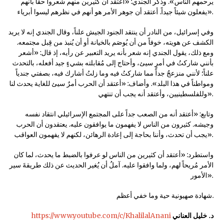
يرحمهم الناس». وذكر الجندي: «أعتقد أن كثيرين منهم شعروا حقاً بأنهم
يفعلون شيئاً جيداً. أعتقد أن جوهر الأمر هو أنهم في نظرهم ليسوا أبرياء».
وفي إسرائيل، من النادر أن ينتقد الجنود الجيش علناً، وقال الجندي إنه لا يريد
الكشف عن هويته، خوفاً من أن يُوصَم بالخيانة أو أن يُنبذ من قِبل مجتمعه.
ومع ذلك، يقول الجندي إنه شعر بأنه يريد التعبير عن رأيه، إذ قال: «أشعر
بأنني شاركتُ في أمرٍ سيئ، وأحتاج إلى مُقابلته بشيءٍ جيد أفعله، بالتحدث
علناً؛ لأنني منزعجٌ جداً مما شاركتُ فيه وما زلتُ أشارك فيه، بصفتي جندياً
ومواطناً في هذا البلد». وأضاف: «أعتقد أن الحرب أمرٌ سيئ للغاية يحدث لنا
وللفلسطينيين، وأعتقد أنه يجب أن تنتهي».
وتابع: «أعتقد أنه من الصعب جداً على المجتمع الإسرائيلي انتقاد نفسه
وجيشه. كثيرون من الناس لا يفهمون ما يوافقون عليه. يعتقدون أن الحرب
يجب أن تحدث، وأننا بحاجة إلى إعادة الرهائن، لكنهم لا يفهمون العواقب».
واستطرد: «أعتقد أن كثيرين من الناس لو عرفوا بالضبط ما يحدث، لما كان
الأمر مُريحاً لهم، ولما وافقوا عليه. آملُ أن يُغير الحديث عن ذلك طريقةَ سير
الأمور».
شهادة صهيونية حية وما خفي أعظم.
د. خليل العناني
https://www.youtube.com/c/KhalilalAnani