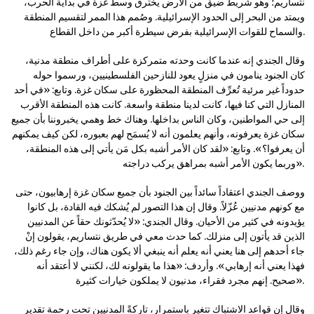
نتساريم؛ وهو شريط ضيق من الأرض يخترق وسط غزة في بداية الحرب،
ويمتد من البحر إلى الحدود الإسرائيلية. وصُمم هذا الممر لتقسيم المنطقة
والسماح للقوات الإسرائيلية بفرض سيطرة أكبر من داخل القطاع.
وقال الجندي إنه عندما كانت وحدته متمركزة على أطراف منطقة مدنية،
كان الجنود ينامون في منزلٍ يعود للنازحين الفلسطينيين، ورسموا حوله
حدوداً غير مرئية تُعرِّف المنطقة المحظورة على سكان غزة. وتابع: «في أحد
المنازل التي كنا فيها، كانت لدينا منطقة واسعة. كانت هذه المنطقة الأقرب
إلى حي المواطنين، وكان الناس بداخلها. وهناك خط وهمي يخبروننا بأن جميع
سكان غزة يعرفونه، وأنهم يعلمون أنه لا يُسمَح لهم بعبوره، لكن كيف يمكنهم
أن يعرفوا؟». وتابع: «لقد كان الأمر أشبه بكل مَن يأتي إلى هذه المنطقة،
وربما يكون الأمر أشبه بمراهق يركب دراجته».
ووصف الجندي اعتقاداً سائداً بين الجنود بأن جميع سكان غزة إرهابيون، حتى
مع كونهم مدنيين عُزّلاً. وقال إن هذا التصور لم يُشكك فيه القادة، بل كانوا
يؤيدونه في كثير من الأحيان. وقال الجندي: «لا يُحدّثونك حقاً عن المدنيين
الذين قد يأتون إلى منزلك. كما حدث معي في طريق نتساريم، يقولون إنْ
جاء أحدهم إلى هنا يعني أنه يعلم أنه ينبغي ألا يكون هناك، وإن جاء رغم ذلك،
فهذا يعني أنه إرهابي». وأردف: «هذا ما يقولونه لك، لكنني لا أعتقد أنه
صحيح. إنهم مجرد فقراء، مدنيون لا يملكون خيارات كثيرة».
وقال إن قواعد الاشتباك تتغير باستمرار، تاركةً المدنيين تحت رحمة تقدير