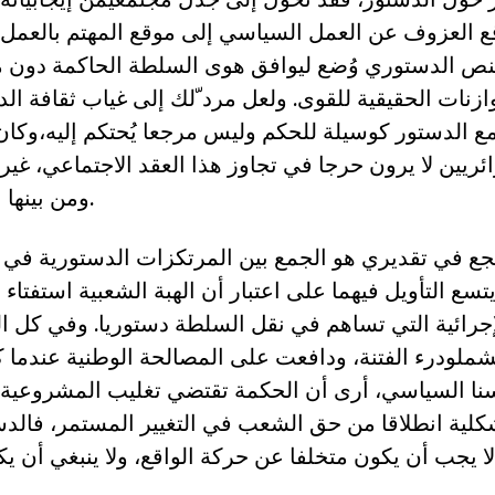
ع العزوف عن العمل السياسي إلى موقع المهتم بالعمل 
النص الدستوري وُضع ليوافق هوى السلطة الحاكمة دون م
وازنات الحقيقية للقوى. ولعل مرد ّلك إلى غياب ثقافة ا
ع الدستور كوسيلة للحكم وليس مرجعا يُحتكم إليه،وكان
ائريين لا يرون حرجا في تجاوز هذا العقد الاجتماعي، غير
ومن بينها الفراغ الدستوري.
نجع في تقديري هو الجمع بين المرتكزات الدستورية في ا
يتسع التأويل فيهما على اعتبار أن الهبة الشعبية استفتاء ل
جرائية التي تساهم في نقل السلطة دستوريا. وفي كل الح
شملودرء الفتنة، ودافعت على المصالحة الوطنية عندما 
نا السياسي، أرى أن الحكمة تقتضي تغليب المشروعية
كلية انطلاقا من حق الشعب في التغيير المستمر، فالد
لا يجب أن يكون متخلفا عن حركة الواقع، ولا ينبغي أن ي