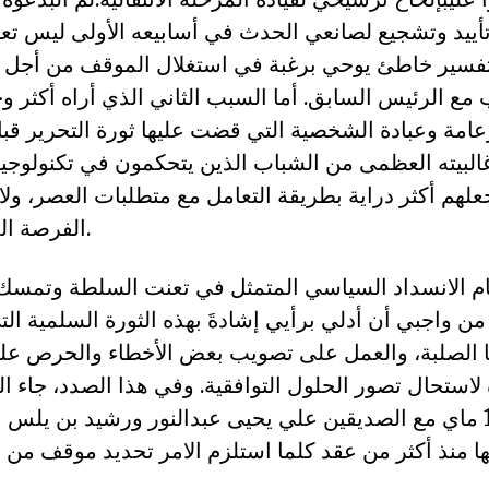
أييد وتشجيع لصانعي الحدث في أسابيعه الأولى ليس تعالي
 تفسير خاطئ يوحي برغبة في استغلال الموقف من أجل ا
ع الرئيس السابق. أما السبب الثاني الذي أراه أكثر وجاه
مة وعبادة الشخصية التي قضت عليها ثورة التحرير قبل 
البيته العظمى من الشباب الذين يتحكمون في تكنولوجيا
علهم أكثر دراية بطريقة التعامل مع متطلبات العصر، ولا 
الفرصة المؤجلةلإثبات ذلك.
مام الانسداد السياسي المتمثل في تعنت السلطة وتمسك
من واجبي أن أدلي برأيي إشادةَ بهذه الثورة السلمية ا
ها الصلبة، والعمل على تصويب بعض الأخطاء والحرص ع
 لاستحال تصور الحلول التوافقية. وفي هذا الصدد، جاء الب
أصدرته في 18 ماي مع الصديقين علي يحيى عبدالنور ورشيد بن يلس
ها منذ أكثر من عقد كلما استلزم الامر تحديد موقف من 