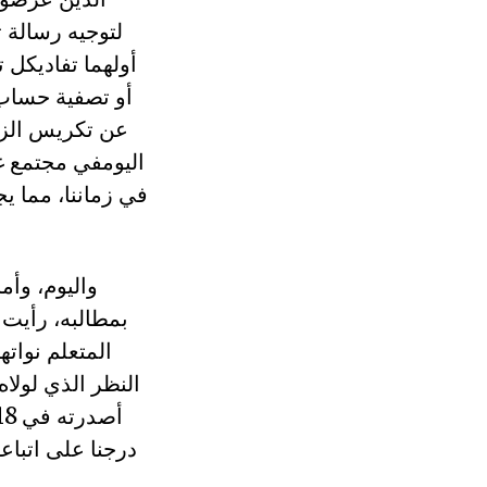
لتوجيه رسالة ت
أولهما تفاديكل
أو تصفية حساب م
عن تكريس الزعا
اليومفي مجتمع غ
في زماننا، مما يج
واليوم، وأ
بمطالبه، رأيت 
المتعلم نوات
النظر الذي لولاه
درجنا على اتباع