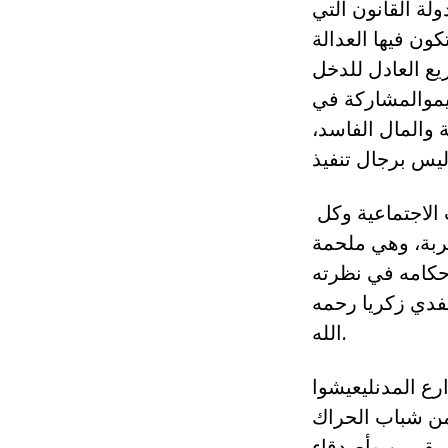
ولة القانون التي
ون فيها العدالة
يع العادل للدخل
يموالمشاركة في
ة والمال الفاسد،
تابعت بفخر واعتزاز هذه الملحمة التي صنعها أبناء الشعب من كل الفئات الاجتماعية وكل
لغربة، وهي ملحمة
أحكامه في نظرته
فدي زكريا رحمه
الله.
رع المدنليعيشوا
من شباب الحراك
ة مقربين وأصدقاء