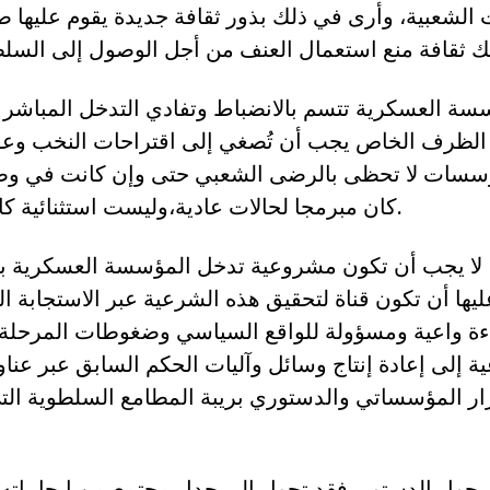
الشعبية، وأرى في ذلك بذور ثقافة جديدة يقوم عليها ص
سسة العسكرية تتسم بالانضباط وتفادي التدخل المباشر 
 الظرف الخاص يجب أن تُصغي إلى اقتراحات النخب وعقلا
سسات لا تحظى بالرضى الشعبي حتى وإن كانت في وض
كان مبرمجا لحالات عادية،وليست استثنائية كالتي نمر بها اليوم.
، لا يجب أن تكون مشروعية تدخل المؤسسة العسكرية بد
ليها أن تكون قناة لتحقيق هذه الشرعية عبر الاستجابة 
ءة واعية ومسؤولة للواقع السياسي وضغوطات المرحلة،
 إلى إعادة إنتاج وسائل وآليات الحكم السابق عبر عنا
رار المؤسساتي والدستوري بريبة المطامع السلطوية التي 
ئر حول الدستور، فقد تحول إلى جدل مجتمعيمن إيجابياته