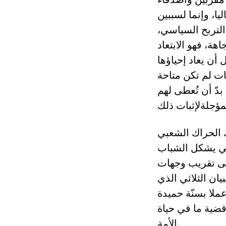
ا، وإنما لسببين
لتربح السياسي،
ة، فهو الابتعاد
أن يعاد إحياؤها
ت لم تكن متاحة
بدّ أن تُعطى لهم
 الحراك الشعبي
لتي يشكل الشباب
لى تقريب وجهات
يان الثلاثي الذي
 عملا بسنّة حميدة
قضية ما في حياة
الأمة.