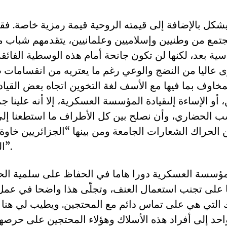
شكل بالإضافة إلى قيمته الروحية قيمة رمزية خاصة. فق
تمع من وطنيين وإسلاميين وعلمانيين، يتقدمهم شباب م
سية بعد، لكنها لن تكون جانحة أمام هذه الوسطية الفائقة
عاليا من النضج والوعي رغم ما يعتريه من انقسامات ط
خاوف بما فيها مع الأسف لغة التخوين اتجاه بعض القياد
و الإساءة إلىقيادة المؤسسة العسكرية، إلا أنه علينا ج
ب الحضاري، وأن نصلح بين كل الأطراف ما استطعنا إلى 
لحراك الشعارات الجامعة ومن بينها “الجزائريين خاوة
الشعب خاوة خاوة”.
مؤسسة العسكرية دورا هاما في الحفاظ على سلمية ال
على تجنب استعمال العنف، وتجلّى هذا واضحا في عمل
لتي هي على تماس دائم مع المحتجين. ويطيب لي هنا أ
واحد إلى أفراد هذه الأسلاك وهؤلاء المحتجين على حرص