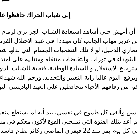
إلى شباب الحراك حافظوا على 
أن أعيش حتى أشاهد استعادة الشباب الجزائري لزمام ا
 عزيز مهاب الجانب كان مهددا في عهد الاحتلال الفرن
عماري الدخيل، لو لا تلك التضحيات الجسام التي بذلها شع
سترجاع الاستقلال و السيادة الوطنية، فتحية للشباب الذي
رفع اليوم عاليا راية التغيير والتجديد، ورحم الله شهداءنا
ا من رفاقهم الأحياء محافظين على العهد الباديسي النو
لسن وألغى كل طموح في نفسي، بيد أنه لم يستطع منعي
 أعد بتلك الفتوة التي تمنحني القوة لأكون معكم في مس
التي تدكّون بها في كل يوم يمر منذ 22 فيفري الماضي ركا