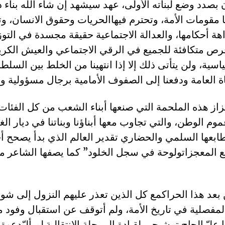
ن بصدد وضع لبناته الأولى، عهد سيشهد إن شاء الله بناء د
 مقومات الأمة، وتحترم فيهاالحريات وحقوق الانسان، وتك
ة أحكامها، والعدالة الاجتماعية حقيقة مجسدة في التوز
رص متكافئة للجميع في الرقي الاجتماعي والعيش الكر
ياسية، ولن يتأتى ذلك إلا إذا انتهينا من الخلط بين السلط
وم الوطن، والتي تجاوب معها أبناؤنا وبناتنا في ديار ا
ابعها السلمي والحضاري تقدير العالم الذي بدأ يصحح 
 المعجزاتولوحة في سجل الخلود” كما يصفها الشاعر م
 بعد هذا الحراكمع كل الذين تعذر عليهم النزول إلى شوا
لمفصلية في تاريخ الأمة، ولم أتوقف عن استقبال وفود 
عليّبإلحاح ترشيحي لقيادة المرحلة الانتقالية.لم ألبّدعو