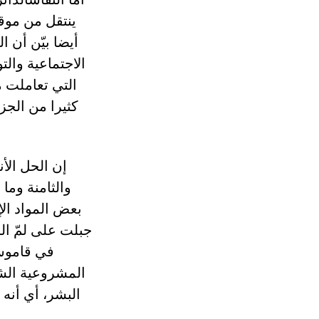
ينتقل من موق
أيضا بيّن أن 
الاجتماعية والت
التي تعاملت م
كثيرا من الجز
إن الحل الأ
والثامنة وما 
بعض المواد الإ
جبلت على لمّ ال
في قاموس
المشروعية الش
البشر، أي أنه 