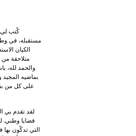
كُتب لي 
مستقبله، في وطن
الكيان الاست
والحمد لله، با
بماضيه المجيد وي
على كل من بقو
لقد تقدم بي ا
قضايا وطني. لم