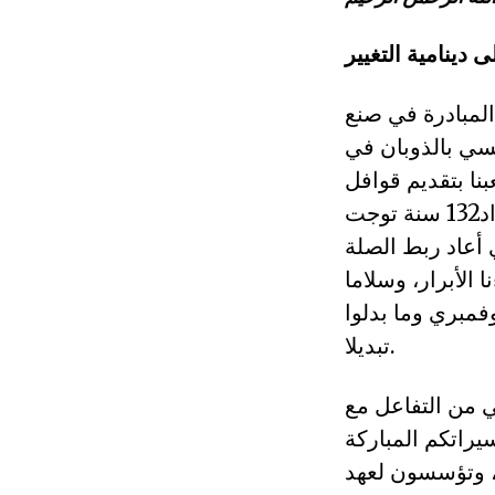
دينامية التغيير
لمبادرة في صنع
سي بالذوبان في
بنا بتقديم قوافل
متلاحقة من الشهداء في ثورات وانتفاضات متنقلة ومتتالية على امتداد132 سنة توجت
 أعاد ربط الصلة
 الأبرار، وسلاما
فمبري وما بدلوا
تبديلا.
 من التفاعل مع
يراتكم المباركة
ئز نظام فاسد، وتؤسسون لعهد