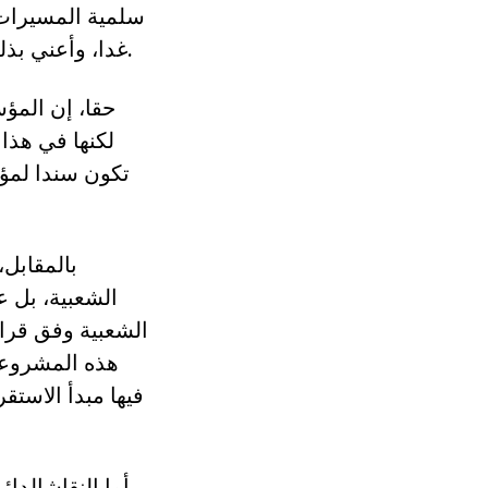
سلمية المسيرات 
غدا، وأعني بذلك ثقافة منع استعمال العنف من أجل الوصول إلى السلطة أو التشبث بها.
حقا، إن المؤ
لكنها في هذا
تكون سندا لمؤ
بالمقابل
الشعبية، بل ع
الشعبية وفق قرا
هذه المشروعية
فيها مبدأ الاستق
أما النقاشالدا