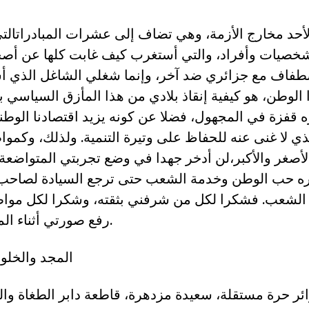
أحد مخارج الأزمة، وهي تضاف إلى عشرات المبادراتالت
شخصيات وأفراد، والتي أستغرب كيف غابت كلها عن أصح
طفاف مع جزائري ضد آخر، وإنما شغلي الشاغل الذي أ
الوطن، هو كيفية إنقاذ بلادي من هذا المأزق السياسي بأ
 قفزة في المجهول، فضلا عن كونه يزيد اقتصادنا الوط
لذي لا غنى عنه للحفاظ على وتيرة التنمية. ولذلك، و
الأصغر والأكبر،لن أدخر جهدا في وضع تجربتي المتواض
 حب الوطن وخدمة الشعب حتى ترجع السيادة لصاحب 
الشعب. فشكرا لكل من شرفني بثقته، وشكرا لكل مواط
رفع صورتي أثناء المسيرات المباركة.
المجد والخلود 
ر حرة مستقلة، سعيدة مزدهرة، قاطعة دابر الطغاة وال