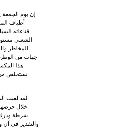
إن يوم الجمعة ي
أطياف المج
قناعاته السيا
الشعبي مستوى 
المخاطر والم
جهات من الوطن، أ
هذا المكس
نستخلص من ا
لقد لعبت ال
خلال حرصها 
شرطة ودرك ا
والتقدير في آن 