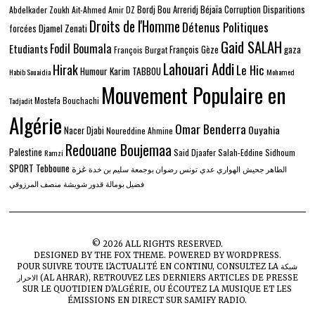
Béjaïa
Bordj Bou Arreridj
Corruption
Disparitions
Abdelkader Zoukh
Ait-Ahmed
Amir DZ
Droits de l'Homme
Détenus Politiques
Djamel Zenati
forcées
Gaid SALAH
Fodil Boumala
Etudiants
gaza
François Gèze
François Burgat
Lahouari Addi
Hirak
Le Hic
Humour
Karim TABBOU
Habib Souaidia
Mohamed
Mouvement Populaire en
Mostefa Bouchachi
Tadjadit
Algérie
Omar Benderra
Ouyahia
Nacer Djabi
Noureddine Ahmine
Redouane Boujemaa
Palestine
Said Djaafer
Salah-Eddine Sidhoum
Ramzi
SPORT
Tebboune
غزة
الطاهر جحيش
الهواري عدي
تونس
رضوان بوجمعة
سليم بن خدة
فضيل بومالة
قدور شويشة
منصف المرزوقي
©
2026
ALL RIGHTS RESERVED.
DESIGNED BY
THE FOX THEME
. POWERED BY WORDPRESS.
POUR SUIVRE TOUTE L'ACTUALITÉ EN CONTINU, CONSULTEZ LA
شبكة
الاحرار (AL AHRAR)
, RETROUVEZ LES DERNIERS ARTICLES DE PRESSE
SUR
LE QUOTIDIEN D'ALGÉRIE
, OU ÉCOUTEZ LA MUSIQUE ET LES
ÉMISSIONS EN DIRECT SUR
SAMIFY RADIO
.