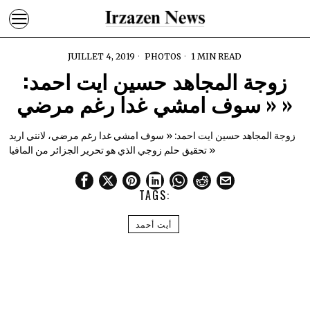
JUILLET 4, 2019
PHOTOS
1 MIN READ
زوجة المجاهد حسين ايت احمد:
« سوف امشي غدا رغم مرضي »
زوجة المجاهد حسين ايت احمد: « سوف امشي غدا رغم مرضي، لانني اريد
تحقيق حلم زوجي الذي هو تحرير الجزائر من المافيا »
TAGS:
أيت أحمد