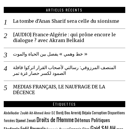
ARTICLES RÉCENTS
La tombe d’Anas Sharif sera celle du sionisme
[AUDIO] France-Algérie : qui prône encore le
dialogue ? avec Akram Belkaid
خط وهمي » يفصل بين الحياة والموت »
المنصف المرزوقي: رسالتي لأصحاب القرار اتركوا قافلة
الصمود لكسر حصار غزة تمر
MEDIAS FRANÇAIS, LE NAUFRAGE DE LA
DÉCENCE
ÉTIQUETTES
Béjaïa
Bordj Bou Arreridj
Corruption
Disparitions
Abdelkader Zoukh
Ait-Ahmed
Amir DZ
Droits de l'Homme
Détenus Politiques
Djamel Zenati
forcées
Gaid SALAH
Fodil Boumala
Etudiants