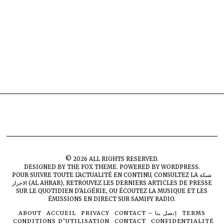
©
2026
ALL RIGHTS RESERVED.
DESIGNED BY
THE FOX THEME
. POWERED BY WORDPRESS.
POUR SUIVRE TOUTE L'ACTUALITÉ EN CONTINU, CONSULTEZ LA
شبكة
الاحرار (AL AHRAR)
, RETROUVEZ LES DERNIERS ARTICLES DE PRESSE
SUR
LE QUOTIDIEN D'ALGÉRIE
, OU ÉCOUTEZ LA MUSIQUE ET LES
ÉMISSIONS EN DIRECT SUR
SAMIFY RADIO
.
ABOUT
ACCUEIL
PRIVACY
CONTACT – إتصل بنا
TERMS
CONDITIONS D’UTILISATION
CONTACT
CONFIDENTIALITÉ