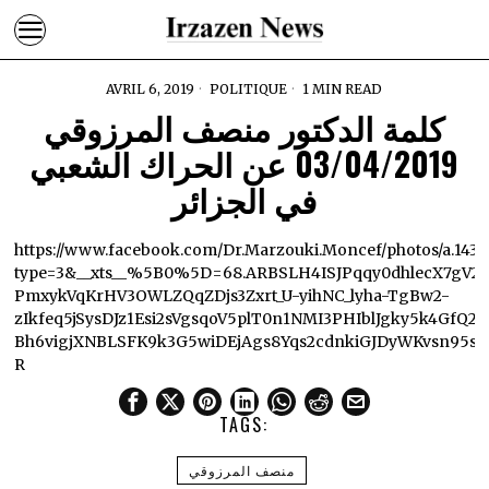
AVRIL 6, 2019
POLITIQUE
1 MIN READ
كلمة الدكتور منصف المرزوقي
03/04/2019 عن الحراك الشعبي
في الجزائر
https://www.facebook.com/Dr.Marzouki.Moncef/photos/a.143
type=3&__xts__%5B0%5D=68.ARBSLH4ISJPqqy0dhlecX7g
PmxykVqKrHV3OWLZQqZDjs3Zxrt_U-yihNC_lyha-TgBw2-
zIkfeq5jSysDJz1Esi2sVgsqoV5plT0n1NMI3PHIblJgky5k4GfQ2
Bh6vigjXNBLSFK9k3G5wiDEjAgs8Yqs2cdnkiGJDyWKvsn95sk
R
TAGS:
منصف المرزوقي