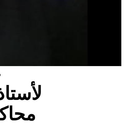
D
محاكم