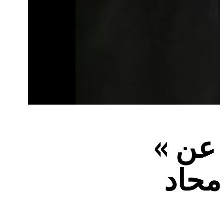
« لأستاذ سعيد زاهي يتكلم عن
محاد