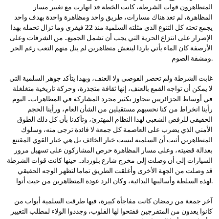
المتظاهرون قوات الشرطة، كانت الخطة قد انهارت مع تغيير مسار
المظاهرة، لم تعد هناك مسارات، طريق واحد ومظاهرة واحدة بهدف واحد
يجمع تحته كل التنوع الذي مثلته السلمية منذ 22 فيفري وما تزال تحمله بهذا
الإصرار على انتزاع الحرية التي يجب أن تشمل الجميع.. من الشرفات وعلى
الأرصفة كان الماء يأتي باردا لينعش متظاهرين لم ينل منهم التعب رغم الحر
ومشقة الصوم.
غابت الشرطة ولم تحضر الفوضى ولا العنف، وبهذا يتأكد جوهر السلمية التي
لا يمكن أن تواجه القمع بالعنف، إنها ثقافة متجذرة، وحركة تاريخية متغلغلة
في أوساط الجزائريين تتجاوز بكثير مجرد المشاركة في المظاهرات.. اليوم
رأينا انخراط من كنا نحسبهم مستقيلين من الشأن العام، ورأينا الحجم
الحقيقي للرفض الشعبي لهذا النظام المهترئ، وتأكدنا بأن كل ذلك الطوق
الأمني الذي يضرب على العاصمة كل جمعة لا فائدة ترجى منه، وسلوك
المتظاهرين أثبت أن السلمية ليست خيار الخائف بل هي خيار القوي المقتنع
بعدالة قضيته، وعلى مسار المظاهرة حرص المشاركون على تسهيل مرور
السيارات إلى أن وصلت إلى مخرج شارع بلوزداد.. حينها كانت قوات الشرطة
قد وصلت من الجهة الأخرى وأغلقت الطريق تماما لتظهر الوجه الحقيقي
لهذه السلطة وأساليبها البدائية، وكان الرد عودة المتظاهرين من حيث أتوا.
آخر جمعة من رمضان كانت مفاجأة كبيرة، فيها طرقت السلمية أبواب من
كانوا يعدون من المتفرجين ففتحوا لها القلوب، وجددوا الولاء لمطلب التغيير