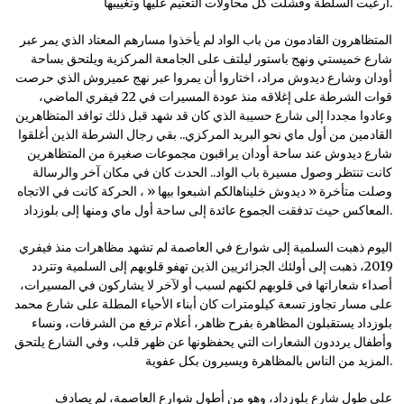
أرعبت السلطة وفشلت كل محاولات التعتيم عليها وتغييبها.
المتظاهرون القادمون من باب الواد لم يأخذوا مسارهم المعتاد الذي يمر عبر
شارع خميستي ونهج باستور ليلتف على الجامعة المركزية ويلتحق بساحة
أودان وشارع ديدوش مراد، اختاروا أن يمروا عبر نهج عميروش الذي حرصت
قوات الشرطة على إغلاقه منذ عودة المسيرات في 22 فيفري الماضي،
وعادوا مجددا إلى شارع حسيبة الذي كان قد شهد قبل ذلك توافد المتظاهرين
القادمين من أول ماي نحو البريد المركزي.. بقي رجال الشرطة الذين أغلقوا
شارع ديدوش عند ساحة أودان يراقبون مجموعات صغيرة من المتظاهرين
كانت تنتظر وصول مسيرة باب الواد.. الحدث كان في مكان آخر والرسالة
وصلت متأخرة « ديدوش خليناهالكم اشبعوا بيها « ، الحركة كانت في الاتجاه
المعاكس حيث تدفقت الجموع عائدة إلى ساحة أول ماي ومنها إلى بلوزداد.
اليوم ذهبت السلمية إلى شوارع في العاصمة لم تشهد مظاهرات منذ فيفري
2019، ذهبت إلى أولئك الجزائريين الذين تهفو قلوبهم إلى السلمية وتتردد
أصداء شعاراتها في قلوبهم لكنهم لسبب أو لآخر لا يشاركون في المسيرات،
على مسار تجاوز تسعة كيلومترات كان أبناء الأحياء المطلة على شارع محمد
بلوزداد يستقبلون المظاهرة بفرح ظاهر، أعلام ترفع من الشرفات، ونساء
وأطفال يرددون الشعارات التي يحفظونها عن ظهر قلب، وفي الشارع يلتحق
المزيد من الناس بالمظاهرة ويسيرون بكل عفوية.
على طول شارع بلوزداد، وهو من أطول شوارع العاصمة، لم يصادف