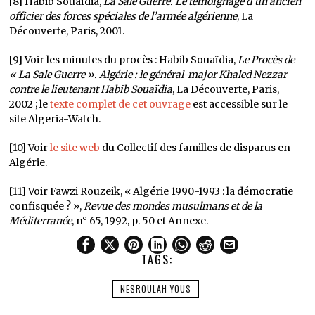
[8] Habib Souaïdia,
La Sale Guerre.
Le témoignage d’un ancien
officier des forces spéciales de l’armée algérienne
, La
Découverte, Paris, 2001.
[9] Voir les minutes du procès : Habib Souaïdia,
Le Procès de
« La Sale Guerre ». Algérie : le général-major Khaled Nezzar
contre le lieutenant Habib Souaïdia
, La Découverte, Paris,
2002 ; le
texte complet de cet ouvrage
est accessible sur le
site Algeria-Watch.
[10] Voir
le site web
du Collectif des familles de disparus en
Algérie.
[11] Voir Fawzi Rouzeik, « Algérie 1990-1993 : la démocratie
confisquée ? »,
Revue des mondes musulmans et de la
Méditerranée
, n° 65, 1992, p. 50 et Annexe.
TAGS:
NESROULAH YOUS