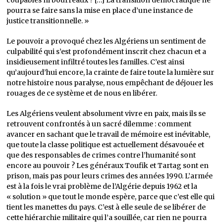
coupables ni bourreaux ? […] La transition démocratique ne
pourra se faire sans la mise en place d’une instance de
justice transitionnelle. »
Le pouvoir a provoqué chez les Algériens un sentiment de
culpabilité qui s’est profondément inscrit chez chacun et a
insidieusement infiltré toutes les familles. C’est ainsi
qu’aujourd’hui encore, la crainte de faire toute la lumière sur
notre histoire nous paralyse, nous empêchant de déjouer les
rouages de ce système et de nous en libérer.
Les Algériens veulent absolument vivre en paix, mais ils se
retrouvent confrontés à un sacré dilemme : comment
avancer en sachant que le travail de mémoire est inévitable,
que toute la classe politique est actuellement désavouée et
que des responsables de crimes contre l’humanité sont
encore au pouvoir ? Les généraux Toufik et Tartag sont en
prison, mais pas pour leurs crimes des années 1990. L’armée
est à la fois le vrai problème de l’Algérie depuis 1962 et la
« solution » que tout le monde espère, parce que c’est elle qui
tient les manettes du pays. C’est à elle seule de se libérer de
cette hiérarchie militaire qui l’a souillée, car rien ne pourra