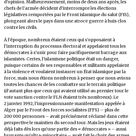
d’opinion. Malheureusement, moins de deux ans après, les
chefs de l’armée décident d’interrompre les élections
législatives remportées par le Front islamique du salut (FIS),
plongeant alors le pays dans une atroce guerre à huis clos
contre les civils.
À l’époque, nombreux étaient ceux qui s’opposaient à
l’interruption du processus électoral et appelaient tous les
démocrates à s’unir pour faire pacifiquement barrage aux
islamistes. Certes, l’islamisme politique était un danger,
puisque certains de ses responsables et militants appelaient
à la violence et voulaient instaurer un État islamique par la
force, mais nous étions nombreux à penser que nous avions
toutes les chances de les combattre sur le terrain politique
(d’autant plus que ceux qui avaient utilisé au premier tour le
vote sanction contre le FLN étaient très nombreux). Le
2 janvier 1992, l’impressionnante manifestation appelée à
Alger par le Front des forces socialistes (FFS) – plus de
200 000 personnes – avait précisément réclamé dans cette
perspective le maintien du second tour. Mais les jeux étaient
déjà faits dès lors qu’une partie des « démocrates » – aussi
bruyante qu’ultra-minoritaire – avait fait le choix des armes