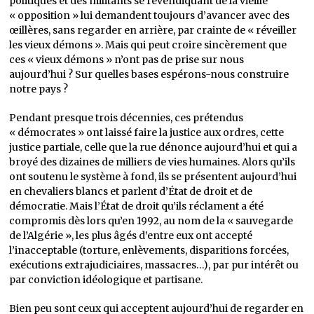
politiques et des militants se revendiquant de la vieille
« opposition » lui demandent toujours d’avancer avec des
œillères, sans regarder en arrière, par crainte de « réveiller
les vieux démons ». Mais qui peut croire sincèrement que
ces « vieux démons » n’ont pas de prise sur nous
aujourd’hui ? Sur quelles bases espérons-nous construire
notre pays ?
Pendant presque trois décennies, ces prétendus
« démocrates » ont laissé faire la justice aux ordres, cette
justice partiale, celle que la rue dénonce aujourd’hui et qui a
broyé des dizaines de milliers de vies humaines. Alors qu’ils
ont soutenu le système à fond, ils se présentent aujourd’hui
en chevaliers blancs et parlent d’État de droit et de
démocratie. Mais l’État de droit qu’ils réclament a été
compromis dès lors qu’en 1992, au nom de la « sauvegarde
de l’Algérie », les plus âgés d’entre eux ont accepté
l’inacceptable (torture, enlèvements, disparitions forcées,
exécutions extrajudiciaires, massacres…), par pur intérêt ou
par conviction idéologique et partisane.
Bien peu sont ceux qui acceptent aujourd’hui de regarder en