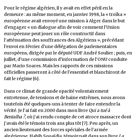
Pour le régime algérien, il y avait en effet péril en la
demeure : au même moment, en janvier 1998, la « troïka »
européenne avait envoyé une mission à Alger dans le but
d’engager « un dialogue afin de voir comment l’Union
européenne peut jouer un rôle constructif dans
l’atténuation des souffrances des Algériens », précédant
l’envoi en février d’une délégation de parlementaires
européens, dirigée par le député UDF André Soulier ; puis, en
juillet, d’une commission d’information de l’ONU conduite
par Mario Soares. Mais les rapports de ces missions
officielles passeront à côté de l’essentiel et blanchiront de
fait le régime [6].
Dans ce climat de grande opacité volontairement
entretenue, de tensions et de haine extrêmes, nous avons
toutefois été quelques-uns à tenter de faire entendre la
vérité. Je l’ai fait en 2000 dans mon livre
Qui a tué à
Bentalha ?
, où j’ai rendu compte de cet atroce massacre dont
j’avais été le témoin trois ans plus tôt [7]. Peu après, un
ancien lieutenant des forces spéciales de l’armée
algérienne, Habib Souaïdia, témoignait dans son livre
La