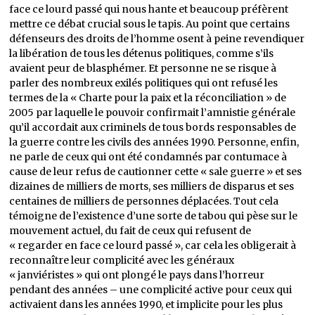
face ce lourd passé qui nous hante et beaucoup préfèrent
mettre ce débat crucial sous le tapis. Au point que certains
défenseurs des droits de l’homme osent à peine revendiquer
la libération de tous les détenus politiques, comme s’ils
avaient peur de blasphémer. Et personne ne se risque à
parler des nombreux exilés politiques qui ont refusé les
termes de la « Charte pour la paix et la réconciliation » de
2005 par laquelle le pouvoir confirmait l’amnistie générale
qu’il accordait aux criminels de tous bords responsables de
la guerre contre les civils des années 1990. Personne, enfin,
ne parle de ceux qui ont été condamnés par contumace à
cause de leur refus de cautionner cette « sale guerre » et ses
dizaines de milliers de morts, ses milliers de disparus et ses
centaines de milliers de personnes déplacées. Tout cela
témoigne de l’existence d’une sorte de tabou qui pèse sur le
mouvement actuel, du fait de ceux qui refusent de
« regarder en face ce lourd passé », car cela les obligerait à
reconnaître leur complicité avec les généraux
« janviéristes » qui ont plongé le pays dans l’horreur
pendant des années – une complicité active pour ceux qui
activaient dans les années 1990, et implicite pour les plus