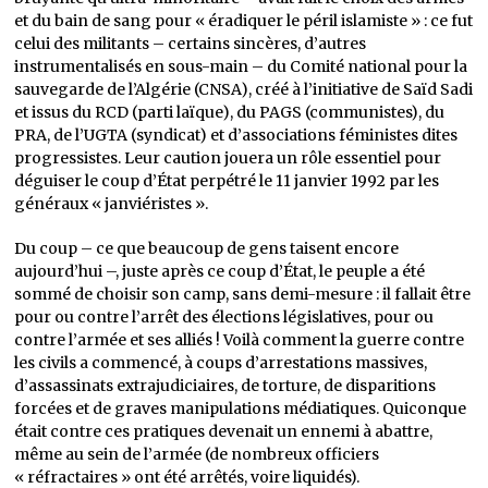
et du bain de sang pour « éradiquer le péril islamiste » : ce fut
celui des militants – certains sincères, d’autres
instrumentalisés en sous-main – du Comité national pour la
sauvegarde de l’Algérie (CNSA), créé à l’initiative de Saïd Sadi
et issus du RCD (parti laïque), du PAGS (communistes), du
PRA, de l’UGTA (syndicat) et d’associations féministes dites
progressistes. Leur caution jouera un rôle essentiel pour
déguiser le coup d’État perpétré le 11 janvier 1992 par les
généraux « janviéristes ».
Du coup – ce que beaucoup de gens taisent encore
aujourd’hui –, juste après ce coup d’État, le peuple a été
sommé de choisir son camp, sans demi-mesure : il fallait être
pour ou contre l’arrêt des élections législatives, pour ou
contre l’armée et ses alliés ! Voilà comment la guerre contre
les civils a commencé, à coups d’arrestations massives,
d’assassinats extrajudiciaires, de torture, de disparitions
forcées et de graves manipulations médiatiques. Quiconque
était contre ces pratiques devenait un ennemi à abattre,
même au sein de l’armée (de nombreux officiers
« réfractaires » ont été arrêtés, voire liquidés).