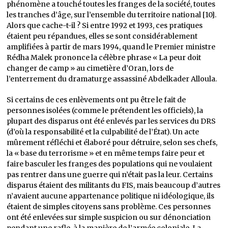
phénomène a touché toutes les franges de la société, toutes
les tranches d’âge, sur l’ensemble du territoire national [10].
Alors que cache-t-il ? Si entre 1992 et 1993, ces pratiques
étaient peu répandues, elles se sont considérablement
amplifiées à partir de mars 1994, quand le Premier ministre
Rédha Malek prononce la célèbre phrase « La peur doit
changer de camp » au cimetière d’Oran, lors de
l’enterrement du dramaturge assassiné Abdelkader Alloula.
Si certains de ces enlèvements ont pu être le fait de
personnes isolées (comme le prétendent les officiels), la
plupart des disparus ont été enlevés par les services du DRS
(d’où la responsabilité et la culpabilité de l’État). Un acte
mûrement réfléchi et élaboré pour détruire, selon ses chefs,
la « base du terrorisme » et en même temps faire peur et
faire basculer les franges des populations qui ne voulaient
pas rentrer dans une guerre qui n’était pas la leur. Certains
disparus étaient des militants du FIS, mais beaucoup d’autres
n’avaient aucune appartenance politique ni idéologique, ils
étaient de simples citoyens sans problème. Ces personnes
ont été enlevées sur simple suspicion ou sur dénonciation