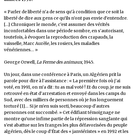
« Parler de liberté n’a de sens qu’à condition que ce soit la
liberté de dire aux gens ce qu’ils n’ont pas envie d’entendre.
[…] Chroniquer le monde, c’est assumer des vérités
inconfortables dans une période sombre, en s’autorisant,
toutefois, à évoquer la reproduction des crapauds, la
vaisselle, Marc Aurèle, les rosiers, les maladies
vénériennes… »
George Orwell,
La Ferme
des animaux
, 1945.
Un jour, dans une conférence à Paris, un Algérien prit la
parole pour dire à l’assistance : « La première fois où j’ai
voté, en 1991, on m’a dit : tu as mal voté ! Et du coup, je me suis
retrouvé en état d’arrestation et envoyé dans les camps du
Sud, avec des milliers de personnes où je fus longuement
torturé [1]… Si je m’en suis sorti, beaucoup d’autres
personnes ont succombé. » Cet édifiant témoignage ne
montre qu’une infime partie de la répression sanglante qui
s’est abattue sur les franges les plus défavorisées du peuple
algérien, dès le coup d’État des « janviéristes » en 1992 et les