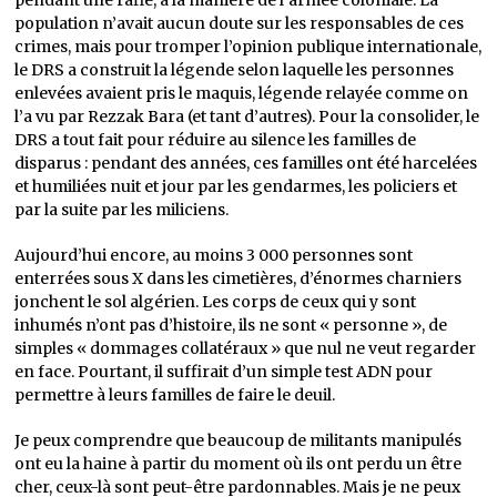
pendant une rafle, à la manière de l’armée coloniale. La
population n’avait aucun doute sur les responsables de ces
crimes, mais pour tromper l’opinion publique internationale,
le DRS a construit la légende selon laquelle les personnes
enlevées avaient pris le maquis, légende relayée comme on
l’a vu par Rezzak Bara (et tant d’autres). Pour la consolider, le
DRS a tout fait pour réduire au silence les familles de
disparus : pendant des années, ces familles ont été harcelées
et humiliées nuit et jour par les gendarmes, les policiers et
par la suite par les miliciens.
Aujourd’hui encore, au moins 3 000 personnes sont
enterrées sous X dans les cimetières, d’énormes charniers
jonchent le sol algérien. Les corps de ceux qui y sont
inhumés n’ont pas d’histoire, ils ne sont « personne », de
simples « dommages collatéraux » que nul ne veut regarder
en face. Pourtant, il suffirait d’un simple test ADN pour
permettre à leurs familles de faire le deuil.
Je peux comprendre que beaucoup de militants manipulés
ont eu la haine à partir du moment où ils ont perdu un être
cher, ceux-là sont peut-être pardonnables. Mais je ne peux