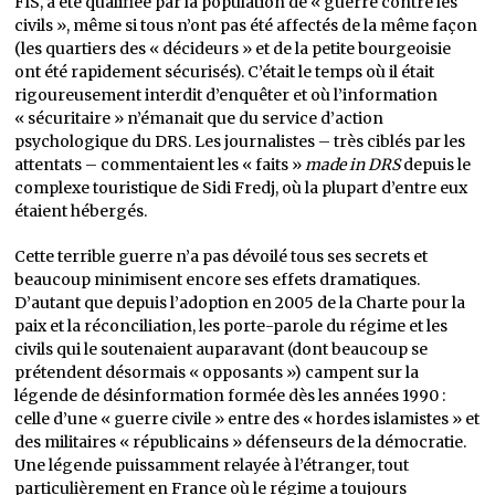
FIS, a été qualifiée par la population de « guerre contre les
civils », même si tous n’ont pas été affectés de la même façon
(les quartiers des « décideurs » et de la petite bourgeoisie
ont été rapidement sécurisés). C’était le temps où il était
rigoureusement interdit d’enquêter et où l’information
« sécuritaire » n’émanait que du service d’action
psychologique du DRS. Les journalistes – très ciblés par les
attentats – commentaient les « faits »
made in DRS
depuis le
complexe touristique de Sidi Fredj, où la plupart d’entre eux
étaient hébergés.
Cette terrible guerre n’a pas dévoilé tous ses secrets et
beaucoup minimisent encore ses effets dramatiques.
D’autant que depuis l’adoption en 2005 de la Charte pour la
paix et la réconciliation, les porte-parole du régime et les
civils qui le soutenaient auparavant (dont beaucoup se
prétendent désormais « opposants ») campent sur la
légende de désinformation formée dès les années 1990 :
celle d’une « guerre civile » entre des « hordes islamistes » et
des militaires « républicains » défenseurs de la démocratie.
Une légende puissamment relayée à l’étranger, tout
particulièrement en France où le régime a toujours