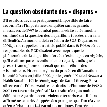
La question obsédante des « disparus »
S’il est alors devenu pratiquement impossible de faire
reconnaître l’importance d’enquêter sur les grands
massacres de 1997, le combat pour la vérité a néanmoins
continué sur la question des disparitions forcées, non sans
difficultés. Au moment de la création de SOS-Disparus, en
1998, je me rappelle d’un article publié dans
El Watan
où les
responsables du RCD disaient avec mépris que le
phénomène de la disparition forcée n’existait pas en Algérie,
qu’il était une pure invention de notre part, tandis que la
presse francophone soutenait que nous étions des
« islamistes ». Pire encore, lors du procès en diffamation
intenté à Paris en juillet 2002 par le général Khaled Nezzar à
Habib Souaïdia [9], le témoignage de Kamel Rezzag Bara
(directeur de l’Observatoire des droits de l’homme de 1992 à
2001) en faveur du général à la retraite n’est pas moins
édifiant : « À partir de cette violence terroriste, a-t-il alors
affirmé, se sont développées des pratiques que l’on n’a vues
qu’en Afghanistan. […] Parmi ces pratiques, l’entrée en