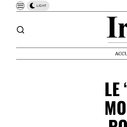
LIGHT
ACCU
LE 
MO
PO