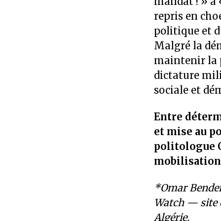
mandat ! » à 
repris en cho
politique et 
Malgré la dé
maintenir la 
dictature mili
sociale et dé
Entre détermi
et mise au p
politologue 
mobilisation
*Omar Benderr
Watch — site 
Algérie.