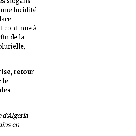
les slogans
une lucidité
lace.
t continue à
fin de la
lurielle,
ise, retour
 le
 des
 d’Algeria
ains en