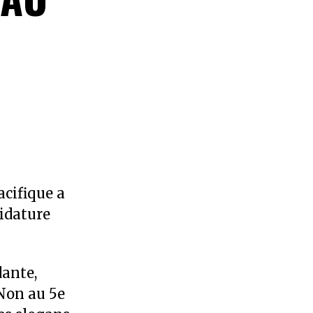
R
acifique a
didature
dante,
 Non au 5e