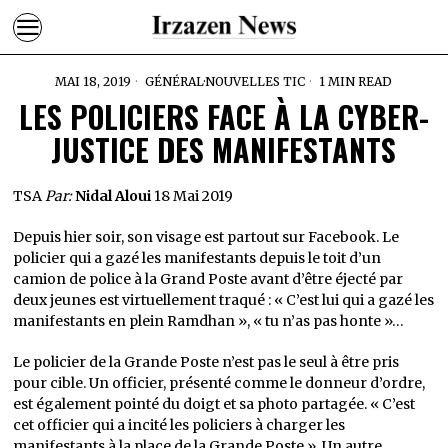
MAI 18, 2019
GÉNÉRAL
·
NOUVELLES TIC
1 MIN READ
LES POLICIERS FACE À LA CYBER-
JUSTICE DES MANIFESTANTS
TSA
Par:
Nidal Aloui
18 Mai 2019
Depuis hier soir, son visage est partout sur Facebook. Le
policier qui a gazé les manifestants depuis le toit d’un
camion de police à la Grand Poste avant d’être éjecté par
deux jeunes est virtuellement traqué : « C’est lui qui a gazé les
manifestants en plein Ramdhan », « tu n’as pas honte »…
Le policier de la Grande Poste n’est pas le seul à être pris
pour cible. Un officier, présenté comme le donneur d’ordre,
est également pointé du doigt et sa photo partagée. « C’est
cet officier qui a incité les policiers à charger les
manifestants à la place de la Grande Poste ». Un autre