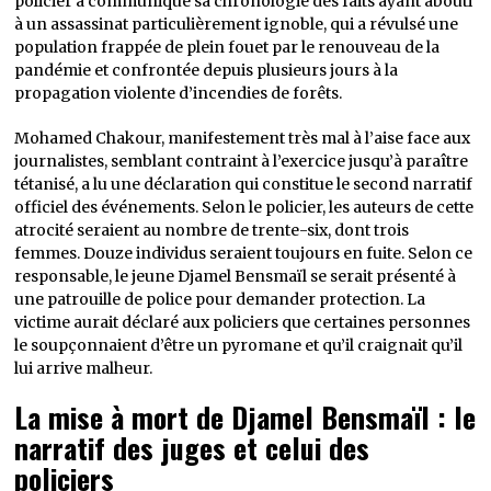
policier a communiqué sa chronologie des faits ayant abouti
à un assassinat particulièrement ignoble, qui a révulsé une
population frappée de plein fouet par le renouveau de la
pandémie et confrontée depuis plusieurs jours à la
propagation violente d’incendies de forêts.
Mohamed Chakour, manifestement très mal à l’aise face aux
journalistes, semblant contraint à l’exercice jusqu’à paraître
tétanisé, a lu une déclaration qui constitue le second narratif
officiel des événements. Selon le policier, les auteurs de cette
atrocité seraient au nombre de trente-six, dont trois
femmes. Douze individus seraient toujours en fuite. Selon ce
responsable, le jeune Djamel Bensmaïl se serait présenté à
une patrouille de police pour demander protection. La
victime aurait déclaré aux policiers que certaines personnes
le soupçonnaient d’être un pyromane et qu’il craignait qu’il
lui arrive malheur.
La mise à mort de Djamel Bensmaïl : le
narratif des juges et celui des
policiers