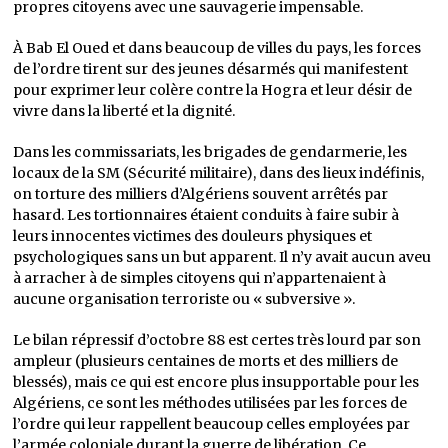
propres citoyens avec une sauvagerie impensable.
À Bab El Oued et dans beaucoup de villes du pays, les forces
de l’ordre tirent sur des jeunes désarmés qui manifestent
pour exprimer leur colère contre la Hogra et leur désir de
vivre dans la liberté et la dignité.
Dans les commissariats, les brigades de gendarmerie, les
locaux de la SM (Sécurité militaire), dans des lieux indéfinis,
on torture des milliers d’Algériens souvent arrêtés par
hasard. Les tortionnaires étaient conduits à faire subir à
leurs innocentes victimes des douleurs physiques et
psychologiques sans un but apparent. Il n’y avait aucun aveu
à arracher à de simples citoyens qui n’appartenaient à
aucune organisation terroriste ou « subversive ».
Le bilan répressif d’octobre 88 est certes très lourd par son
ampleur (plusieurs centaines de morts et des milliers de
blessés), mais ce qui est encore plus insupportable pour les
Algériens, ce sont les méthodes utilisées par les forces de
l’ordre qui leur rappellent beaucoup celles employées par
l’armée coloniale durant la guerre de libération. Ce