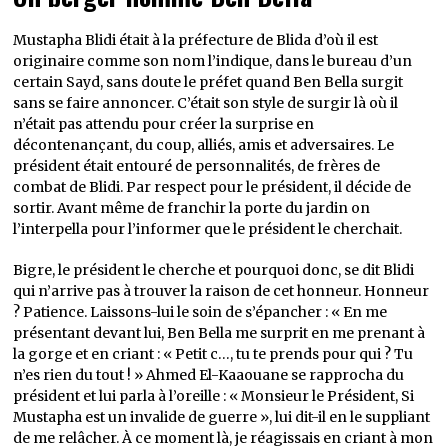
Mustapha Blidi était à la préfecture de Blida d’où il est
originaire comme son nom l’indique, dans le bureau d’un
certain Sayd, sans doute le préfet quand Ben Bella surgit
sans se faire annoncer. C’était son style de surgir là où il
n’était pas attendu pour créer la surprise en
décontenançant, du coup, alliés, amis et adversaires. Le
président était entouré de personnalités, de frères de
combat de Blidi. Par respect pour le président, il décide de
sortir. Avant même de franchir la porte du jardin on
l’interpella pour l’informer que le président le cherchait.
Bigre, le président le cherche et pourquoi donc, se dit Blidi
qui n’arrive pas à trouver la raison de cet honneur. Honneur
? Patience. Laissons-lui le soin de s’épancher : « En me
présentant devant lui, Ben Bella me surprit en me prenant à
la gorge et en criant : « Petit c…, tu te prends pour qui ? Tu
n’es rien du tout ! » Ahmed El-Kaaouane se rapprocha du
président et lui parla à l’oreille : « Monsieur le Président, Si
Mustapha est un invalide de guerre », lui dit-il en le suppliant
de me relâcher. À ce moment là, je réagissais en criant à mon