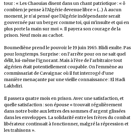
tour : « Les Chaouias disent dans un chant patriotique : « ô
combien je pense à l’Algérie devenue libre » (…) À aucun
moment, je n’ai pensé que l’Algérie indépendante serait
gouvernée par un berger comme toi, qui m’insulte et qui en
plus porte la main sur moi ». Il payera son courage de la
prison. Neuf mois au cachot.
Boumediène prend le pouvoir le 19 juin 1965. Blidi exulte. Pas
pour longtemps. Surprise : on l’arrête pour on ne sait quel
délit, lui-même l’ignorant. Mais à l’ère de l’arbitraire tout
algérien était potentiellement coupable. On l’emmène au
commissariat de Cavaignac où il fut interrogé d’une
manière menaçante par une vieille connaissance : El Hadi
Lakhdiri.
Il passera quatre mois en prison. Avec une satisfaction, et
quelle satisfaction : son épouse « trouvait régulièrement
dans notre boite aux lettres des sommes d’argent glissées
dans les enveloppes. La solidarité entre les frères du combat
libérateur continuait à fonctionner, malgré la répression et
les trahisons ».