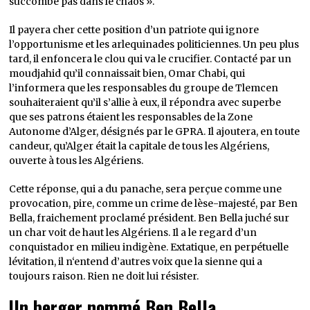
succombe pas dans le chaos ».
Il payera cher cette position d’un patriote qui ignore
l’opportunisme et les arlequinades politiciennes. Un peu plus
tard, il enfoncera le clou qui va le crucifier. Contacté par un
moudjahid qu’il connaissait bien, Omar Chabi, qui
l’informera que les responsables du groupe de Tlemcen
souhaiteraient qu’il s’allie à eux, il répondra avec superbe
que ses patrons étaient les responsables de la Zone
Autonome d’Alger, désignés par le GPRA. Il ajoutera, en toute
candeur, qu’Alger était la capitale de tous les Algériens,
ouverte à tous les Algériens.
Cette réponse, qui a du panache, sera perçue comme une
provocation, pire, comme un crime de lèse-majesté, par Ben
Bella, fraichement proclamé président. Ben Bella juché sur
un char voit de haut les Algériens. Il a le regard d’un
conquistador en milieu indigène. Extatique, en perpétuelle
lévitation, il n‘entend d’autres voix que la sienne qui a
toujours raison. Rien ne doit lui résister.
Un berger nommé Ben Bella