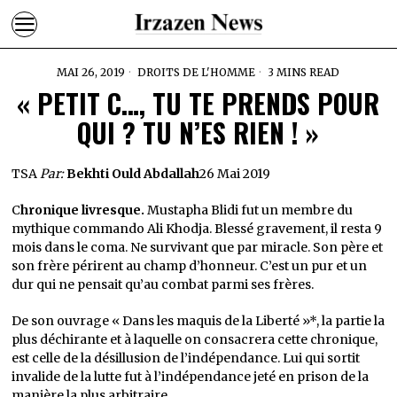
MAI 26, 2019
DROITS DE L'HOMME
3 MINS READ
« PETIT C…, TU TE PRENDS POUR
QUI ? TU N’ES RIEN ! »
TSA
Par:
Bekhti Ould Abdallah
26 Mai 2019
C
hronique livresque.
Mustapha Blidi fut un membre du
mythique commando Ali Khodja. Blessé gravement, il resta 9
mois dans le coma. Ne survivant que par miracle. Son père et
son frère périrent au champ d’honneur. C’est un pur et un
dur qui ne pensait qu’au combat parmi ses frères.
De son ouvrage « Dans les maquis de la Liberté »*, la partie la
plus déchirante et à laquelle on consacrera cette chronique,
est celle de la désillusion de l’indépendance. Lui qui sortit
invalide de la lutte fut à l’indépendance jeté en prison de la
manière la plus arbitraire.