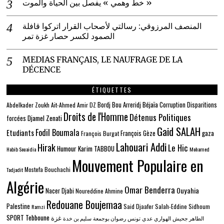
خط وهمي » يفصل بين الحياة والموت »
المنصف المرزوقي: رسالتي لأصحاب القرار اتركوا قافلة
الصمود لكسر حصار غزة تمر
MEDIAS FRANÇAIS, LE NAUFRAGE DE LA
DÉCENCE
ÉTIQUETTES
Béjaïa
Bordj Bou Arreridj
Corruption
Disparitions
Abdelkader Zoukh
Ait-Ahmed
Amir DZ
Droits de l'Homme
Détenus Politiques
Djamel Zenati
forcées
Gaid SALAH
Fodil Boumala
Etudiants
gaza
François Gèze
François Burgat
Lahouari Addi
Hirak
Le Hic
Humour
Karim TABBOU
Habib Souaidia
Mohamed
Mouvement Populaire en
Mostefa Bouchachi
Tadjadit
Algérie
Omar Benderra
Ouyahia
Nacer Djabi
Noureddine Ahmine
Redouane Boujemaa
Palestine
Said Djaafer
Salah-Eddine Sidhoum
Ramzi
SPORT
Tebboune
غزة
الطاهر جحيش
الهواري عدي
تونس
رضوان بوجمعة
سليم بن خدة