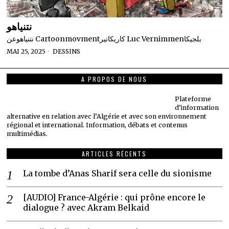
نتنياهو
نتنياهو‏عن Cartoonmovment‏كاريكاتير Luc Vernimmen‏بلجيكا
MAI 25, 2025
DESSINS
A PROPOS DE NOUS
Plateforme
d’information
alternative en relation avec l’Algérie et avec son environnement
régional et international. Information, débats et contenus
multimédias.
ARTICLES RÉCENTS
La tombe d’Anas Sharif sera celle du sionisme
[AUDIO] France-Algérie : qui prône encore le
dialogue ? avec Akram Belkaid