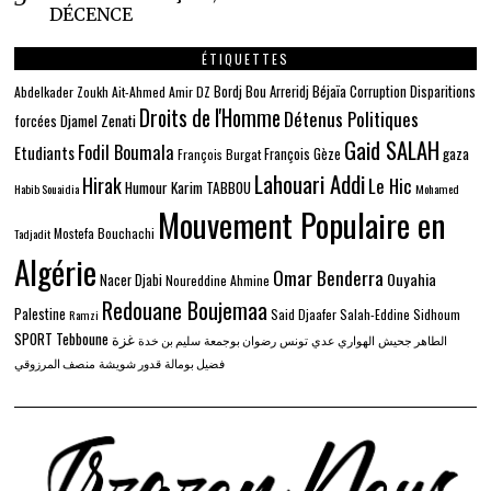
DÉCENCE
ÉTIQUETTES
Béjaïa
Bordj Bou Arreridj
Corruption
Disparitions
Abdelkader Zoukh
Ait-Ahmed
Amir DZ
Droits de l'Homme
Détenus Politiques
Djamel Zenati
forcées
Gaid SALAH
Fodil Boumala
Etudiants
gaza
François Gèze
François Burgat
Lahouari Addi
Hirak
Le Hic
Humour
Karim TABBOU
Habib Souaidia
Mohamed
Mouvement Populaire en
Mostefa Bouchachi
Tadjadit
Algérie
Omar Benderra
Ouyahia
Nacer Djabi
Noureddine Ahmine
Redouane Boujemaa
Palestine
Said Djaafer
Salah-Eddine Sidhoum
Ramzi
SPORT
Tebboune
غزة
الطاهر جحيش
الهواري عدي
تونس
رضوان بوجمعة
سليم بن خدة
فضيل بومالة
قدور شويشة
منصف المرزوقي