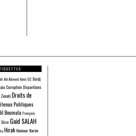
TIQUETTES
Bordj
kh
Ait-Ahmed
Amir DZ
jaïa
Corruption
Disparitions
Droits de
 Zenati
étenus Politiques
dil Boumala
François
Gaid SALAH
s Gèze
Hirak
Humour
Karim
dia