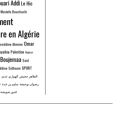
uari Addi
Le Hic
Mostefa Bouchachi
ment
re en Algérie
Omar
ureddine Ahmine
uyahia
Palestine
Ramzi
 Boujemaa
Said
SPORT
Eddine Sidhoum
الطاهر جحيش
الهواري عدي
ت
غ
رضوان بوجمعة
سليم بن خدة
قدور شويشة