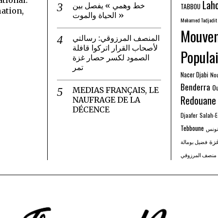
Laho
خط وهمي » يفصل بين
TABBOU
ation,
الحياة والموت »
Mohamed Tadjadit
Mouve
المنصف المرزوقي: رسالتي
لأصحاب القرار اتركوا قافلة
Populai
الصمود لكسر حصار غزة
تمر
Nacer Djabi
No
Benderra
O
MEDIAS FRANÇAIS, LE
Redouane
NAUFRAGE DE LA
DÉCENCE
Djaafer
Salah-
Tebboune
ونس
زة
فضيل بومالة
منصف المرزوقي