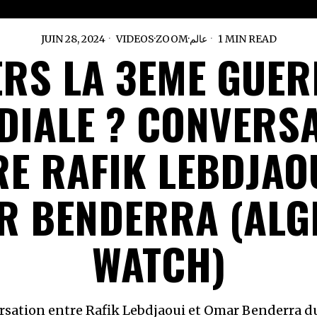
JUIN 28, 2024
VIDEOS
·
ZOOM
·
عالم
1 MIN READ
ERS LA 3EME GUER
IALE ? CONVERS
RE RAFIK LEBDJAOU
 BENDERRA (ALG
WATCH)
rsation entre Rafik Lebdjaoui et Omar Benderra d