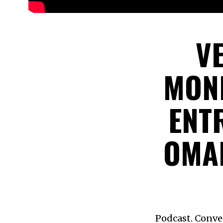
V
MOND
ENT
OMAR
Podcast. Conve