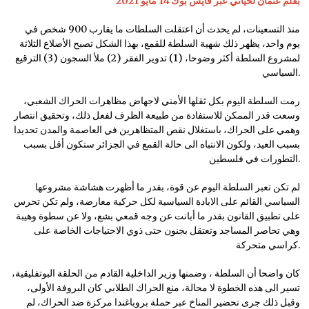
بقلم عثمان لحياني عبر فايس بوك 14 مايو 2021
منذ التسعينات، لم يحدث أن اعتقلت السلطات ما يقارب 900 شخص في
يوم واحد، يظهر ذلك شهية السلطة للقمع، بهذا الشكل تصبح الأضلاع الثلاثة
لمشروع السلطة أكثر وضوحا، (1) تدوير الفقر (2) ملأ السجون (3) الترقيع
السياسي.
رمت السلطة اليوم بكل ثقلها الأمني لاجهاض مظاهرات الحراك الشعبي،
وسعت قدر الممكن للاستفادة من طبيعة الظرف لفعل ذلك، وتحقيق انتصار
وهمي على الحراك، باستغلال نقص المتظاهرين في العاصمة والمدن تحديدا
بسبب العيد، ولكون الانتباه الى حالة القمع في الجزائر ستكون أقل بسبب
التطورات في فلسطين.
لم تكن تعبر السلطة اليوم عن قوة، بقدر ما أظهرت هشاشة مشروعها
السياسي القائم على الابادة السياسية لكل حركية معارضة، ولم تكن تحرس
على تطبيق القانون بقدر ما أبانت عن وجه قمعي بشع، ولا عن سطوة وهيبة
وهي تحاصر المساجد وتعتقل بجنون حتى ذوي الاحتياجات الخاصة على
كراسي متحركة.
كان واضحا أن السلطة ، وضمنها وزير الداخلية القادم من الحلقة البوتفليقية،
تسير الى هذه الخطوة لا محالة، منع الحراك الطلابي كان البروفة الأولى،
وقبل ذلك جرى تحضير المناخ عبر حملة بروباغندا مركزة ضد الحراك، لم