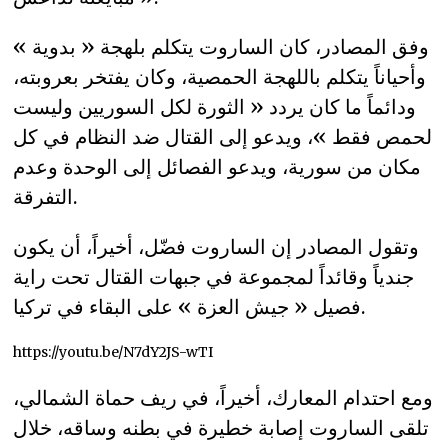
وفق المصادر، كان الساروت يتكلم بلهجة « بدوية »
وأحياناً يتكلم باللهجة الحمصية، وكان يفتخر بعروبته،
ودائماً ما كان يردد « الثورة لكل السوريين وليست
لحمص فقط »، ويدعو إلى القتال ضد النظام في كل
مكان من سورية، ويدعو الفصائل إلى الوحدة وعدم
التفرقة.
وتقول المصادر إن الساروت فضّل، أخيراً، أن يكون
جندياً وقائداً لمجموعة في جبهات القتال تحت راية
فصيل « جيش العزة » على البقاء في تركيا.
https://youtu.be/N7dY2JS-wTI
ومع احتدام المعارك، أخيراً، في ريف حماة الشمالي،
تلقى الساروت إصابة خطيرة في بطنه وساقه، خلال