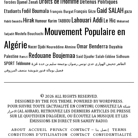
Droits de l'Homme
Détenus Politiques
Djamel Zenati
forcées
Gaid SALAH
Fodil Boumala
Etudiants
gaza
François Gèze
François Burgat
Lahouari Addi
Hirak
Le Hic
Humour
Karim TABBOU
Habib Souaidia
Mohamed
Mouvement Populaire en
Mostefa Bouchachi
Tadjadit
Algérie
Omar Benderra
Ouyahia
Nacer Djabi
Noureddine Ahmine
Redouane Boujemaa
Palestine
Said Djaafer
Salah-Eddine Sidhoum
Ramzi
SPORT
Tebboune
غزة
الطاهر جحيش
الهواري عدي
تونس
رضوان بوجمعة
سليم بن خدة
فضيل بومالة
قدور شويشة
منصف المرزوقي
©
2026
ALL RIGHTS RESERVED.
DESIGNED BY
THE FOX THEME
. POWERED BY WORDPRESS.
شبكة
POUR SUIVRE TOUTE L'ACTUALITÉ EN CONTINU, CONSULTEZ LA
, RETROUVEZ LES DERNIERS ARTICLES DE PRESSE
الاحرار (AL AHRAR)
SUR
LE QUOTIDIEN D'ALGÉRIE
, OU ÉCOUTEZ LA MUSIQUE ET LES
ÉMISSIONS EN DIRECT SUR
SAMIFY RADIO
.
TERMS
CONTACT – إتصل بنا
PRIVACY
ACCUEIL
ABOUT
CONDITIONS D’UTILISATION
CONTACT
CONFIDENTIALITÉ