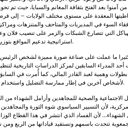
ن آمنوا بعد الفتح بثقافة المغانم والسبايا، حيث تم تحو
طيتها المعقدة على مستوى مختلف الولايات – إلى فرصة
قاء السوء في المديريات والمتاحف والمتنزهات ومراكز
ياكل التي تتصارع الشبكات والزمر على تنصيب فلان وعل
استراتيجية تدعيم المواقع بتوزيع الريوع والمنافع.
كثيرا ما عملت على صناعة صورة مميزة لشخص الرئيس و ع
أحد المدراء السابقين لمركز الدراسات التاريخية لتنظي
بطولات وهمية لعبد القادر المالي، كما أُمرت في الساب
لأشخاص آخرين في إطار ممارسة التضليل واستخدام الذاكرة التاريخية.
 الاجتماعية والصحية للمجاهدين وأرامل الشهداء من ا
ركزية، لأن التسيير السياسوي شوه الثورة والمجاهدين و
ل الشهداء… لأن الفساد الذي انتشر في هذا القطاع الوزار
معوية تتحدث باسمهم وتستفيد قياداتها من الريع ومن ن