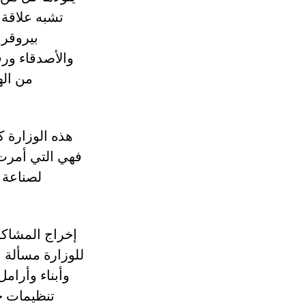
تشبه علاقة م
بيروقرا
والأصدقاء ورف
من اله
هذه الوزارة 
فهي التي أمرت 
لصناعة 
إخراج المشاكل
للوزارة مسألة م
وأبناء وأرام
تنظيمات ج