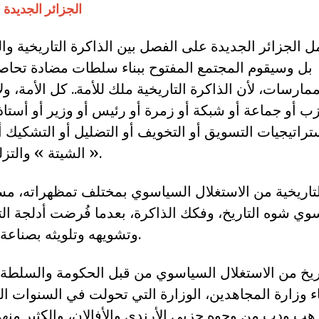
الجزائر الجديدة 37. 30 جوان 2019
 الجزائر الجديدة على الفصل بين الذاكرة التاريخية وال
بل وسيقوم المجتمع المفتوح ببناء سلطات مضادة تحاص
ممارسات، لأن الذاكرة التاريخية ملك للأمة.. كل الأمة، ولا
زب أو جماعة أو شبكة أو زمرة أو رئيس أو وزير أو أستاذ
اتيجيات التسويق أو التخويف أو التضليل أو التشكيك أو ل
« الشيتة » والتزلف لفلان أو علان.
لتاريخية من الاستغلال السياسوي بمختلف تمظهراته، مس
وي شوه التاريخ، وفكك الذاكرة، بعدما فُرضت أدلجة الت
وتشويهه وتلويثه بصناعة الكذب والتضليل.
اريخ من الاستغلال السياسوي من قبل الحكومة والسلطة، 
اء وزارة المجاهدين، الوزارة التي تحولت في السنوات ال
 هب ودب من وجوه حزبي الأرندي والأفالان، والكثير منهم 