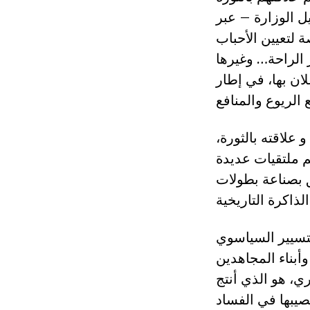
يل الوزارة – عبر
 لتعيين الأحباب
 الراحة… وغيرها
ان بها، في إطار
لاقته بالثورة،
م ملتقيات عديدة
ق بصناعة بطولات
لتسيير السياسوي
أبناء المجاهدين
ي، هو الذي أنتج
صيبها في الفساد