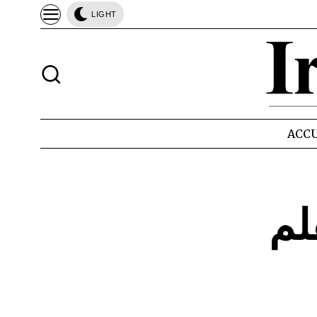
LIGHT
ACCU
دة 37. بقلم