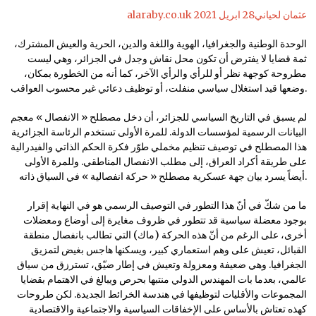
alaraby.co.uk عثمان لحياني28 ابريل 2021
الوحدة الوطنية والجغرافيا، الهوية واللغة والدين، الحرية والعيش المشترك،
ثمة قضايا لا يفترض أن تكون محل نقاش وجدل في الجزائر، وهي ليست
مطروحة كوجهة نظر أو للرأي والرأي الآخر، كما أنه من الخطورة بمكان،
وضعها قيد استغلال سياسي منفلت، أو توظيف دعائي غير محسوب العواقب.
لم يسبق في التاريخ السياسي للجزائر، أن دخل مصطلح « الانفصال » معجم
البيانات الرسمية لمؤسسات الدولة. للمرة الأولى تستخدم الرئاسة الجزائرية
هذا المصطلح في توصيف تنظيم مخملي طوّر فكرة الحكم الذاتي والفيدرالية
على طريقة أكراد العراق، إلى مطلب الانفصال المناطقي. وللمرة الأولى
أيضاً يسرد بيان جهة عسكرية مصطلح « حركة انفصالية » في السياق ذاته.
ما من شكّ في أنّ هذا التطور في التوصيف الرسمي هو في النهاية إقرار
بوجود معضلة سياسية قد تتطور في ظروف مغايرة إلى أوضاع ومعضلات
أخرى، على الرغم من أنّ هذه الحركة (ماك) التي تطالب بانفصال منطقة
القبائل، تعيش على وهم استعماري كبير، ويسكنها هاجس بغيض لتمزيق
الجغرافيا. وهي ضعيفة ومعزولة وتعيش في إطار ضيّق، تسترزق من سياق
عالمي، بعدما بات المهندس الدولي منتبها بحرص ويبالغ في الاهتمام بقضايا
المجموعات والأقليات لتوظيفها في هندسة الخرائط الجديدة. لكن طروحات
كهذه تعتاش بالأساس على الإخفاقات السياسية والاجتماعية والاقتصادية