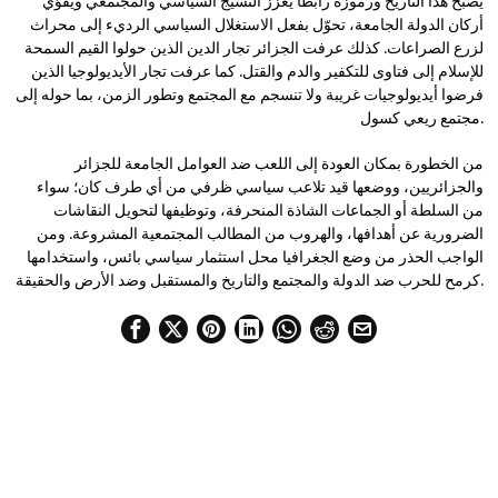
يصبح هذا التاريخ ورموزه رابطاً يعزز النسيج السياسي والمجتمعي ويقوّي
أركان الدولة الجامعة، تحوّل بفعل الاستغلال السياسي الرديء إلى محراث
لزرع الصراعات. كذلك عرفت الجزائر تجار الدين الذين حولوا القيم السمحة
للإسلام إلى فتاوى للتكفير والدم والقتل. كما عرفت تجار الأيديولوجيا الذين
فرضوا أيديولوجيات غريبة ولا تنسجم مع المجتمع وتطور الزمن، بما حوله إلى
مجتمع ريعي كسول.
من الخطورة بمكان العودة إلى اللعب ضد العوامل الجامعة للجزائر
والجزائريين، ووضعها قيد تلاعب سياسي ظرفي من أي طرف كان؛ سواء
من السلطة أو الجماعات الشاذة المنحرفة، وتوظيفها لتحويل النقاشات
الضرورية عن أهدافها، والهروب من المطالب المجتمعية المشروعة. ومن
الواجب الحذر من وضع الجغرافيا محل استثمار سياسي بائس، واستخدامها
كرمح للحرب ضد الدولة والمجتمع والتاريخ والمستقبل وضد الأرض والحقيقة.