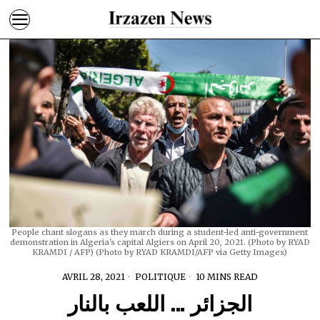
People chant slogans as they march during a student-led anti-government
demonstration in Algeria's capital Algiers on April 20, 2021. (Photo by RYAD
KRAMDI / AFP) (Photo by RYAD KRAMDI/AFP via Getty Images)
AVRIL 28, 2021
POLITIQUE
10 MINS READ
الجزائر … اللعب بالنار