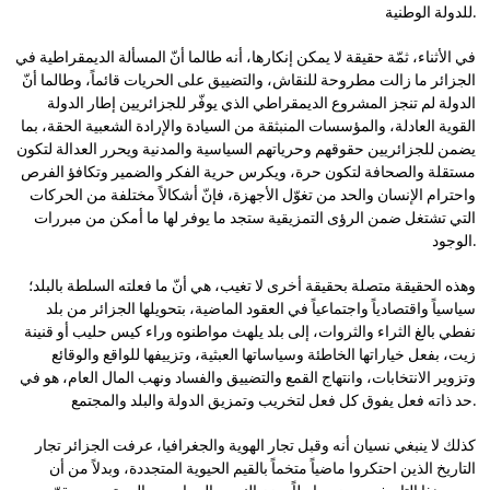
للدولة الوطنية.
في الأثناء، ثمّة حقيقة لا يمكن إنكارها، أنه طالما أنّ المسألة الديمقراطية في
الجزائر ما زالت مطروحة للنقاش، والتضييق على الحريات قائماً، وطالما أنّ
الدولة لم تنجز المشروع الديمقراطي الذي يوفّر للجزائريين إطار الدولة
القوية العادلة، والمؤسسات المنبثقة من السيادة والإرادة الشعبية الحقة، بما
يضمن للجزائريين حقوقهم وحرياتهم السياسية والمدنية ويحرر العدالة لتكون
مستقلة والصحافة لتكون حرة، ويكرس حرية الفكر والضمير وتكافؤ الفرص
واحترام الإنسان والحد من تغوّل الأجهزة، فإنّ أشكالاً مختلفة من الحركات
التي تشتغل ضمن الرؤى التمزيقية ستجد ما يوفر لها ما أمكن من مبررات
الوجود.
وهذه الحقيقة متصلة بحقيقة أخرى لا تغيب، هي أنّ ما فعلته السلطة بالبلد؛
سياسياً واقتصادياً واجتماعياً في العقود الماضية، بتحويلها الجزائر من بلد
نفطي بالغ الثراء والثروات، إلى بلد يلهث مواطنوه وراء كيس حليب أو قنينة
زيت، بفعل خياراتها الخاطئة وسياساتها العبثية، وتزييفها للواقع والوقائع
وتزوير الانتخابات، وانتهاج القمع والتضييق والفساد ونهب المال العام، هو في
حد ذاته فعل يفوق كل فعل لتخريب وتمزيق الدولة والبلد والمجتمع.
كذلك لا ينبغي نسيان أنه وقبل تجار الهوية والجغرافيا، عرفت الجزائر تجار
التاريخ الذين احتكروا ماضياً متخماً بالقيم الحيوية المتجددة، وبدلاً من أن