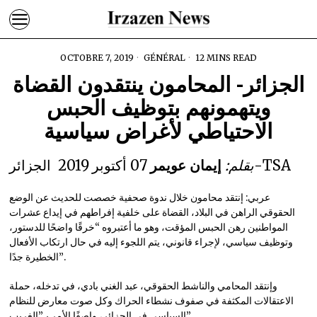
OCTOBRE 7, 2019
GÉNÉRAL
12 MINS READ
الجزائر- المحامون ينتقدون القضاة
ويتهمونهم بتوظيف الحبس
الاحتياطي لأغراض سياسية
07 أكتوبر 2019 الجزائر-TSA
بقلم:
إيمان عويمر
عربي: إنتقد محامون خلال ندوة صحفية خصصت للحديث عن الوضع
الحقوقي الراهن في البلاد، القضاة على خلفية إفراطهم في إيداع عشرات
المواطنين رهن الحبس المؤقت، وهو ما أعتبروه “خرقًا واضحًا للدستور،
وتوظيف سياسي، لإجراء قانوني، يتم اللجوء إليه في حال ارتكاب الأفعال
الخطيرة جدًا”.
وإنتقد المحامي والناشط الحقوقي، عبد الغني بادي، في تدخله، حملة
الاعتقالات المكثفة في صفوف نشطاء الحراك وكل صوت معارض للنظام
السياسي في الجزائر، واصفًا الأمر بـ”الغريب”.