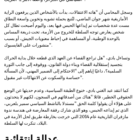
وسجل المحامي أن “هاته الاعتقالات، بدأت بالأشخاص الذين يرفعون الراية
الأمازيغية شهر جوان الماضي، لتُتبع بحملة تشويه وتخوين واسعة النطاق
مست عدة شخصيات تم إيداعها الحبس فيها بعد، واليوم أصبحت تطال كل
شخص يعارض توجه السلطة للخروج من الأزمة، تحت ذريعة المساس
بالوحدة الوطنية، أو المساهمة في إحباط معنويات الجيش، أو بسبب
منشورات على الفايسبوك”.
وتساءل بادي، “هل تراجع القضاء عن العهد الذي قطعه خلال بداية الحراك
بتجسيد إستقلالية القضاء وبناء دولة القانون، ووقوفه إلى جانب الثورة
السلمية؟، داعيًا إياهم إلى “الاحتكام إلى الضمير المهني، لأن المسألة
حساسة والسكوت عن الانتهاكات غير مقبول”.
كما انتقد عبد الغني بادي، خنوع الطبقة السياسية، وعدم حديثها عن الوضع
الحقوقي الخطير، قائلا “هناك من أصدقائهم في السجون، لكنهم لا يتحدثون.
على هؤلاء أن يقولوا كلمة الحق “مستدلا بالناشط السياسي سمير بلعربي،
الذي تم إيداعه الحبس، وهو الذي شارك رفقة المعارضة في هندسة ندوة
مازفران التاريخية عام 2014 التي خرجت بخارطة طريق لحل الأزمة في
البلاد، تنكرت لها السلطة.
عدالة إنتقائية