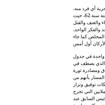
رية أي فرد منه،
وهو الطريق الذي لم تسلكه الجزائر منذ الانقلاب على الحكومة المؤقتة سنة 62، حيث
ء والعنف والقتل
 والفكر الواحد،
المخلص كما جاء
 واحدة في جدول
هو الذي يصطف في
ق ومصادرة ثورة
المسار بأنهم من
كات توفيق ونزار
ملايين التي تخرج
رئيس السابق عبد