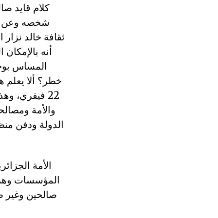
كلام قايد صا
شخصه وعن الج
ثقافة خالد نزار 
أنه بالإمكان 
المساس بوحد
خطر؟ ألا يعلم ه
22 فيفري، وه
والأمة ومصالحه
الدولة ودفن منظ
الأمة الجزائ
المؤسسات وهم ا
صالحين وغير ص