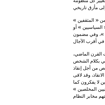
تغيير كل منظومة
من « المثقفين »
« السياسيين » أو
شر »، وفي مضمون
 القرن الماضي،
ني بكلام الشخص
خص من أجل إنقاذ
لانقاذ، وقد لاقى
ين لا يفكرون كما
يين المخلصين »