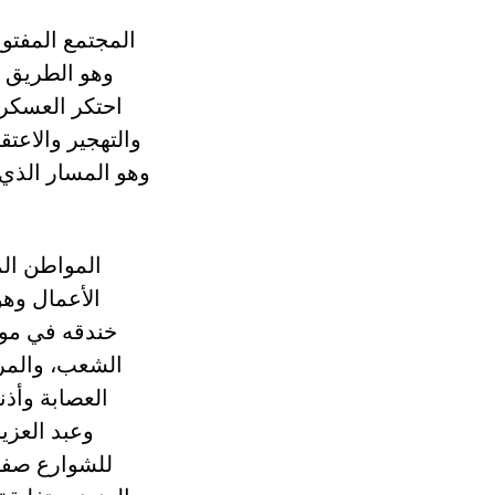
المجتمع المفتو
احتكر العسكري
والتهجير والاعت
وهو المسار الذي
المواطن ال
الأعمال وهو
خندقه في موا
الشعب، والمرع
العصابة وأذن
وعبد العزيز
للشوارع صفقت