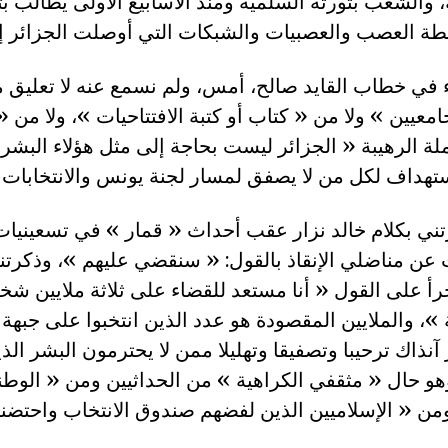
ة، والشعب بثورته السلمية ومنذ الأسابيع الأولى يطالب ب
 في خطاب القايد صالح، أمس، ولم نسمع عنه لا تعليق 
امعيين » ولا من « كتاب أو كتبة الافتتاحيات »، ولا من 
لة الرهيبة « الجزائر ليست بحاجة إلى مثل هؤلاء الب
تني بكلام خالد نزار عقب أحداث « قمار » في تسعينيات
 عن مناضلي الإنقاذ بالقول: « سنقضي عليهم »، وذكرت
جرأ على القول « أنا مستعد للقضاء على ثلاثة ملايين ش
»، والملايين المقصودة هو عدد الذين انتخبوا على جبهة ا
آنذاك ترحيبا وتصفيقا وتهليلا ممن لا يحترمون البشر الذ
و حال « مثقفي الكراهية » من الحداثيين ومن « الوطن