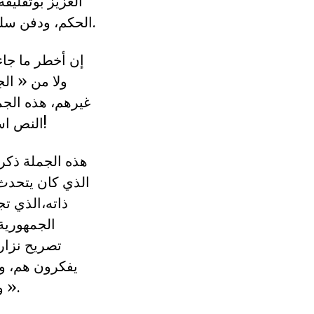
العزيز بوتفليق
الحكم، ودفن سلطة العصب والعصبيات والشبكات التي أوصلت الجزائر إلى مأزق تاريخي.
إن أخطر ما جاء
ولا من « الج
غيرهم، هذه الجم
النص استهداف لكل من لا يصفق لمسار لجنة يونس والانتخابات في أقرب الآجال!
هذه الجملة ذكر
الذي كان يتحدث
ذاته،الذي ت
الجمهورية 
تصريح نزار 
يفكرون هم، وه
ومن « الإسلاميين الذين لفضهم صندوق الانتخاب واحتضنتهم مخابر النظام ».