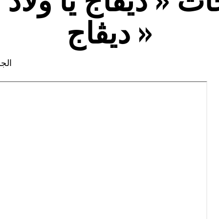
ديڨاج »
الجزائر 5