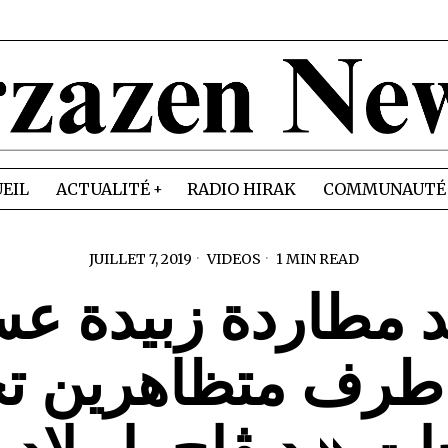
EIL
ACTUALITÉ
RADIO HIRAK
COMMUNAUTÉ
JUILLET 7, 2019
VIDEOS
1 MIN READ
 مطاردة زبيدة ع
طرف متظاهرين ت
ت « ديڨاج يا ولاد ن