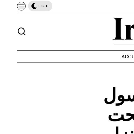
LIGHT
ACCU
سول
حت
زار