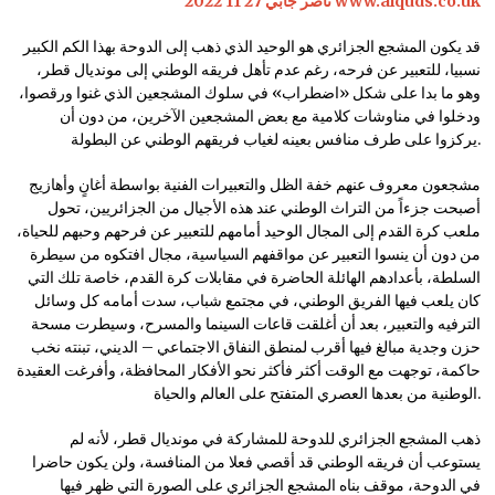
ناصر جابي 27 11 2022 www.alquds.co.uk
قد يكون المشجع الجزائري هو الوحيد الذي ذهب إلى الدوحة بهذا الكم الكبير
نسبيا، للتعبير عن فرحه، رغم عدم تأهل فريقه الوطني إلى مونديال قطر،
وهو ما بدا على شكل «اضطراب» في سلوك المشجعين الذي غنوا ورقصوا،
ودخلوا في مناوشات كلامية مع بعض المشجعين الآخرين، من دون أن
يركزوا على طرف منافس بعينه لغياب فريقهم الوطني عن البطولة.
مشجعون معروف عنهم خفة الظل والتعبيرات الفنية بواسطة أغانٍ وأهازيج
أصبحت جزءاً من التراث الوطني عند هذه الأجيال من الجزائريين، تحول
ملعب كرة القدم إلى المجال الوحيد أمامهم للتعبير عن فرحهم وحبهم للحياة،
من دون أن ينسوا التعبير عن مواقفهم السياسية، مجال افتكوه من سيطرة
السلطة، بأعدادهم الهائلة الحاضرة في مقابلات كرة القدم، خاصة تلك التي
كان يلعب فيها الفريق الوطني، في مجتمع شباب، سدت أمامه كل وسائل
الترفيه والتعبير، بعد أن أغلقت قاعات السينما والمسرح، وسيطرت مسحة
حزن وجدية مبالغ فيها أقرب لمنطق النفاق الاجتماعي – الديني، تبنته نخب
حاكمة، توجهت مع الوقت أكثر فأكثر نحو الأفكار المحافظة، وأفرغت العقيدة
الوطنية من بعدها العصري المتفتح على العالم والحياة.
ذهب المشجع الجزائري للدوحة للمشاركة في مونديال قطر، لأنه لم
يستوعب أن فريقه الوطني قد أقصي فعلا من المنافسة، ولن يكون حاضرا
في الدوحة، موقف بناه المشجع الجزائري على الصورة التي ظهر فيها