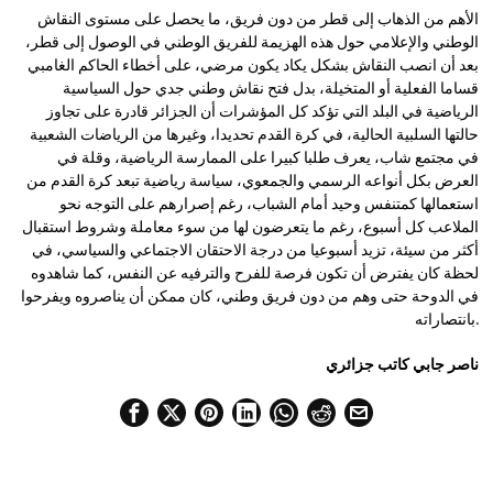
الأهم من الذهاب إلى قطر من دون فريق، ما يحصل على مستوى النقاش
الوطني والإعلامي حول هذه الهزيمة للفريق الوطني في الوصول إلى قطر،
بعد أن انصب النقاش بشكل يكاد يكون مرضي، على أخطاء الحاكم الغامبي
قساما الفعلية أو المتخيلة، بدل فتح نقاش وطني جدي حول السياسية
الرياضية في البلد التي تؤكد كل المؤشرات أن الجزائر قادرة على تجاوز
حالتها السلبية الحالية، في كرة القدم تحديدا، وغيرها من الرياضات الشعبية
في مجتمع شاب، يعرف طلبا كبيرا على الممارسة الرياضية، وقلة في
العرض بكل أنواعه الرسمي والجمعوي، سياسة رياضية تبعد كرة القدم من
استعمالها كمتنفس وحيد أمام الشباب، رغم إصرارهم على التوجه نحو
الملاعب كل أسبوع، رغم ما يتعرضون لها من سوء معاملة وشروط استقبال
أكثر من سيئة، تزيد أسبوعيا من درجة الاحتقان الاجتماعي والسياسي، في
لحظة كان يفترض أن تكون فرصة للفرح والترفيه عن النفس، كما شاهدوه
في الدوحة حتى وهم من دون فريق وطني، كان ممكن أن يناصروه ويفرحوا
بانتصاراته.
ناصر جابي كاتب جزائري