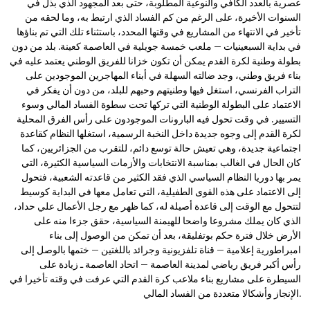
عصرية بالعدد الكافي والنوعية المطلوبة، حتى بعد المجهود الذي بذل في
السنوات الأخيرة، على الرغم من كم الفساد الذي ارتبط به، وما لحقه من
تأخير في الانتهاء من المشاريع في وقتها المحدد، باستثناء تلك التي تم بناؤها
في بداية السبعينيات – ملعب خمسة جويلية في العاصمة كعينة. بلد من دون
بطولة وطنية لكرة القدم يمكن أن تكون خزانا للفريق الوطني يعتمد عليه في
بناء فريق وطني، وجد ضالته السهلة في أبناء المهاجرين الموجودين على
التراب الفرنسي، استغل فيها وطنيتهم وحبهم للبلد، من دون أن يفكر في
الاعتماد على البطولة الوطنية التي تركها تحت سطوة الفساد المالي وسوء
التسيير. في وقت تحول فيه البارونات الموجودون على رأس الفرق المحلية
لكرة القدم إلى وجوه جديدة داخل النخبة الرسمية، استغلها النظام كقاعدة
اجتماعية جديدة، وهي تعيش حالة توسع دائم، للتقرب من الجزائريين، كما
كان الحال في الغالب بمناسبة الانتخابات والأزمات السياسية الكثيرة، التي
يمر بها دوريا النظام السياسي الذي فقد الكثير من قاعدته الشعبية، فتحول
إلى الاعتماد على هذه القوى الطفيلية، التي تعامل معها في البداية كوسيط
لتتحول مع الوقت إلى قاعدة أصيلة له، كما ظهر مع رجل الأعمال علي حداد،
الذي كان يملك مشروعا واضحا للهيمنة السياسية، حقق جزءا منه على
الأرض خلال فترة حكم بوتفليقة، بعد أن تمكن من الوصول إلى بناء
امبراطورية إعلامية – قناة تلفزيونية وجرائد باللغتين – ختمها بالوصل إلى
رأس أكبر فريق رياضي لمدينة العاصمة – اتحاد العاصمة ـ زيادة على
السيطرة على مشاريع بناء ملاعب كرة القدم التي عرفت في وقته تأخيرا في
الإنجاز وأشكالا متعددة من الفساد المالي.