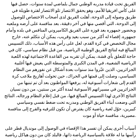
الفريق تحت قيادة مدربه الوطني جمال بلماضي لمدة سنوات، حصل فيها
على كأس افريقيا للأمم، وهو يحقق الانتصار تلو الانتصار لفترة طويلة في
طريق وصوله إلى الدوحة، أهلت الفريق لدى أصحاب الاختصاص للوصول
إلى الدوحة، التي أقصي منها في آخر دقيقة، بعد منافسة على أرضه وملعبه
وبحضور جمهوره بعد فوزه على الفريق الكاميروني المنافس في بلده وأمام
جمهوره. إقصاء له أكثر من سبب بعيد وقريب، يمكن أن نتكلم عنه، خارج
مجال التخصص في كرة القدم، لعل على رأس هذه الأسباب، ذلك التسييس
المبالغ فيه لنتائج الفريق الوطنية الرياضية، من قبل نظام سياسي، كان في
حاجة للتعلق بأي قشة، يمكن أن تقربه من القاعدة الاجتماعية لهذه اللعبة
الرياضية الشعبية، في المدن الكبرى والمتوسطة التي يعيش فيها أغلبية
الجزائريين، الذين عبّروا منذ سنوات بعدة أشكال عن نفورهم من النظام
السياسي، وصلت إلى قمتها في الحراك، حين تحولت أهازيج ملاعب كرة
القدم إلى شعارات أسبوعية له، يرفعها المواطنون بعد أن تم تبنيها من
الجزائريين في مسيراتهم الأسبوعية لمدة أكثر من سنتين، من دون نسيان
النتائج الأخرى لهذا التسييس المبالغ فيها، من قبل إعلام النظام ورجاله، النتائج
التي وضعت أبناء الفريق الوطني ومدربه تحت ضغط نفسي وسياسي
كبيرين، حوّل لعبة رياضية كان يفترض أن تكون للترفيه والفرح إلى منافسة
مصيرية، منافسة حياة أو موت.
أسباب أخرى يمكن أن تفسر هذا الإقصاء في الوصول إلى مونديال قطر على
رأسها ما له علاقة بالسياسية الرياضة ذاتها، فالبلد كان من دون هياكل رياضية