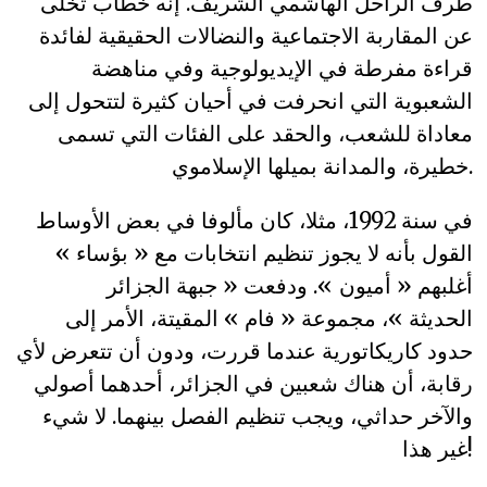
طرف الراحل الهاشمي الشريف. إنه خطاب تخلى
عن المقاربة الاجتماعية والنضالات الحقيقية لفائدة
قراءة مفرطة في الإيديولوجية وفي مناهضة
الشعبوية التي انحرفت في أحيان كثيرة لتتحول إلى
معاداة للشعب، والحقد على الفئات التي تسمى
خطيرة، والمدانة بميلها الإسلاموي.
في سنة 1992، مثلا، كان مألوفا في بعض الأوساط
القول بأنه لا يجوز تنظيم انتخابات مع « بؤساء »
أغلبهم « أميون ». ودفعت « جبهة الجزائر
الحديثة »، مجموعة « فام » المقيتة، الأمر إلى
حدود كاريكاتورية عندما قررت، ودون أن تتعرض لأي
رقابة، أن هناك شعبين في الجزائر، أحدهما أصولي
والآخر حداثي، ويجب تنظيم الفصل بينهما. لا شيء
غير هذا!