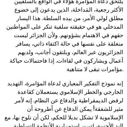
يلتحق دعاة المؤامرة هؤلاء في الواقع بالسلفيين
الأكثر رجعية، المَداخلة، الذين يدعون إلى خضوع
مطلق لولي الأمر، من بيده السلطة. هذا اليسار
المدخلي هو في حقيقته سلفية تنكر على المواطنين
حقهم في الاهتمام بشؤونهم. ولأن الجزائر ليست
منغلقة على نفسها في حالة اكتفاء ذاتي، يسافر
الجزائريون عبر العالم، ويلتقون أجانب، ولديهم
أعمال ويشاركون في لقاءات. إذا فاحتمالات حياكة
مؤامرات تبقى لا متناهية.
إنه نموذج التفكير المعياري لدعاة المؤامرة، التهديد
الخارجي والخطر الإسلاموي يستعملان كقاعدة
لرفض الديمقراطية والدفاع عن النظام. إنه لأمر
مثير للشفقة! يمكن الدفاع عن أطروحة أن
الإسلاموية لا تشكل بديلا للحكم، لكن أن نلوح بها، مع
اليد الأجنبية، لتبرير استمرارية الأنظمة التسلطية