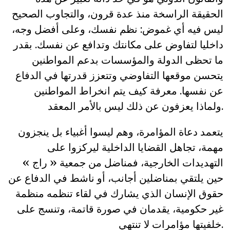
الحقيقة الراسخة منذ عدة قرون، والتجاوب الصحيح
ليس فيه أي غموض: نظم نفسك، وعلى أفضل وجه،
داخليا لتفاوض على مكانتك وتدافع عن نفسك. بقدر
ما تحظى الدولة والمؤسسات بدعم المواطنين
يتحسن موقعها التفاوضي وتتعزز قدرتها في الدفاع
عن نفسها. معرفة كيف يتم انخراط المواطنين
ولماذا يعزفون عن ذلك ليس بالأمر المعقد.
يتعمد دعاة المؤامرة، وهم ليسوا أغبياء بل ينجزون
مهمة، تجاهل القضايا الداخلية ليركزوا على
التهديدات الخارجية، فمناضل من جمعية « راج »
حين يلتقي بمناضلين أجانب، أو ناشط في الدفاع عن
حقوق الإنسان الذي يشارك في لقاء تنظمه منظمة
غير حكومية، يقدمان في صورة قاتمة، وتنسج على
خلفيتها مؤامرات لا تنتهي.