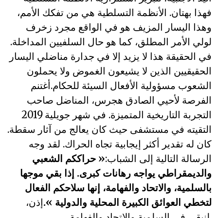
فهذا بهتان. الأنظمة التسلطية هي من تفكك الأمم،
وهذا اليسار المزيف هو في الواقع مجرد زخرف
لولي الأمر المطلق، كما هو حال السلفيين المداخلة.
في الحقيقة هذا لا يزيد إلا في جدارة مناضلي اليسار
الحقيقيين الذين لا يشيعون الغموض ولا يحملون
الشعوب مسؤولية الأفعال السيئة للحكام.أغتنم
الفرصة لأحيي الصادق هجرس، المناضل صاحب
التجربة التاريخية المتميزة. في شهر جويلية 2019
التقيته في مستشفى حيث كان يعالج من آثار سقطة.
كان له تقدير أكثر إيجابية تجاه الحراك. لقد وجه
الرسالة التالية إلى الشباب:
« حراككم الشعبي
والديمقراطي يواجه رهانات كبرى. إذا بقي موجها
بالسلمية، والاتحاد والفهامة، إنها سلاحكم الفعال
لتخطي العوائق الكبيرة المحلية والدولية ».
إذن،
لنبقى في السلمية والاتحاد والفهامة.