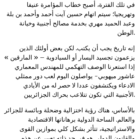
في تلك الفترة، أصبح خطاب المؤامرة عنيفا
وتهريجيا؛ سيتم اتهام حسين آيت أحمد وأحمد بن بلة
وعبد الحميد مهري بخدمة مصالح أجنبية وخيانة
الوطن.
إنه تاريخ يجب أن يكتب. لكن بعض أولئك الذين
يزعمون تجسيد اليسار أو السيادوية – « المارقين »
إذا استعرنا الوصف التهكمي للمهندس المعماري
عاشور ميهوبي- يواصلون اليوم لعب دور ممثلي
الادعاء ويكتشفون عددا لا حصر له من الأيادي
الأجنبية التي تكون تتلاعب بحراك الجزائريين.
بالأساس، هناك رؤية اختزالية وضحلة وبائسة للجزائر
والعالم. الساحة الدولية برهاناتها الاقتصادية
والاستراتيجية، تتأثر بشكل كلي بموازين القوى
والقانون الدولي هو في حد ذاته تعبير عن هذه