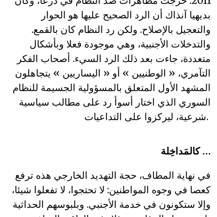
2011. خرجت مظاهرات ضد النظام في درعا، وكان
بديهيا آنذاك أن الرد الصحيح عليها هو الحوار
والتعجيل بالإصلاح. ولكن رد النظام كان بالقمع.
والتدخلات الأجنبية، وهي موجودة فعلا وبأشكال
متعددة، جاءت بعد ذلك الرد السيء. أصحاب الفكر
التآمري، « الوطنيين » أو « اليساريين » يتجاهلون
المشهد الأول المتعلق بالمسؤولية الجسيمة للنظام
السوري الذي اختار أسوأ رد على مطالب سياسية
شرعية، ليركزوا على التداعيات.
كالمَداخِلة …
في نهاية المطاف، حجة التهديد الخارجي هذه ترفع
كعصا في وجوه المواطنين: لا تحتجوا، لا تفعلوا شيئا،
وإلا ستكونون في خدمة الأجنبي. وبلبوسهم الحداثية