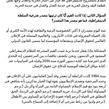
التقدم بالمشروع الديمقراطي فلا خيار غير اعتبار الحرية والعدل وجهًا نفس
قطعة النقد وجعل الحرية في خدمة العدل والعدل في خدمة الحرية.
السؤال الثاني: إذا كانت القيم أيًا كان ترتيبها مصدر شرعية السلطة
الديمقراطية، فما هو مصدر هذا المصدر؟
ثمة اليوم مصدران لا أكثر: الخصوصية الدينية والثقافية لهذه الأمة الكبرى أو
تلك القبيلة المعزولة في غابات الأمازون، والعالمية المتمثلة في الإعلان
العالمي لحقوق الإنسان ومشتقاته المؤسسة لما يسمى القانون الدولي.
المشكلة ماذا نفعل عندما نريد تثبيت القيم المشرعة للنظام الديمقراطي
المنشود في الدستور، ونحن نكتشف تناقضات بين المرجعيتين. إنه التحدي
الذي اعترضنا عند كتابة دستور الثورة سنة 2014 وقبله في الثمانينيات عند
كتابة ميثاق الرابطة التونسية للدفاع عن حقوق الإنسان.
سنة 1984 كادت الرابطة أن تنفجر وقد أصرّ العلمانيون على أن الإعلان هو
وحده المرجعية وتصدى الإسلاميون بقوة لهذا الخيار مذكرين بأنه يتناقض في
أربعة بنود مع قيم الإسلام: المساواة التامة بين المرأة والرجل (ترجم
المساواة أيضًا في الإرث)، حرية المعتقد (ترجم الحق في الردة)، الحق
المطلق في الحياة (ترجم إلغاء عقوبة الإعدام) ثم التساوي بين الأطفال
(ترجم ولدوا من رباط شرعي أم لا إضافة إلى السماح بالتبني).