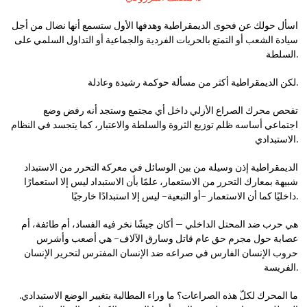
اسأل حولك عن فحوى الديمقراطية وهدفها الأول ستسمع أنها نضال من أجل
سيادة الشعب أو التمتع بالحريات الفردية والجماعية أو التداول السلمي على
السلطة.
لكن الديمقراطية أكثر من مسألة حوكمة رشيدة وعادلة.
تفحص محرك الصراع الأزلي داخل أي مجتمع وستجد أنه رفض وضع
اجتماعي أساسه ظلم توزيع الثروة والسلطة والاعتبار، كما يتجسد في النظام
الاستبدادي.
الديمقراطية إذن وسيلة من بين الوسائل في معركة التحرر من الاستبداد
شبيهة بمعارك التحرر من الاستعمار، علمًا بأن الاستبداد ليس إلا استعمارًا
داخليًا كما أن الاستعمار -أو التبعية- ليس إلا استبدادًا خارجيًا.
هي حرب ضد المحتل الداخلي – أكان جيشًا نخر فيه الفساد، أم طائفة، أم
عصابة حول مجرم حق عام قاتل وسارق الآلاف- هي أصعب وأشرس
حروب الإنسان الفارس في صراعه ضد الإنسان المفترس لتحرير الإنسان
الفريسة.
ما المحرك لكلّ هذه الصراعات؟ ما وراء المطالبة بتغيير الوضع الاستبدادي.