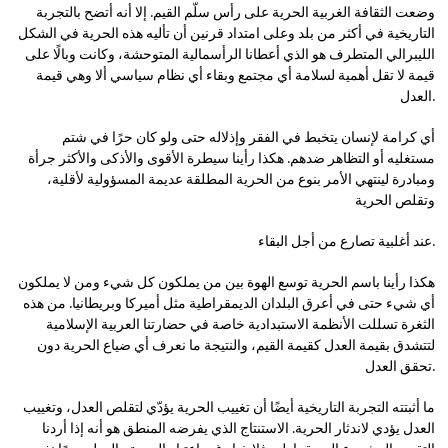
وضعت الثقافة الغربية الحرية على رأس سلّم القيم. إلا أنه أتضح بالتجربة
التاريخية في أكثر من بلد وعلى امتداد قرنين أن تأليه هذه الحرية في الشكل
الليبرالي المتطرف هو الذي أعطانا الرأسمالية المتوحشة، وكانت وبالًا على
قيمة لا تقل أهمية لسلامة أي مجتمع وبقاء أي نظام سياسي ألا وهي قيمة
العدل.
أي كرامة لإنسان يتخبط في الفقر وإذلاله حتى ولو كان حرًا في شتم
مستغليه أو التظاهر ضدهم. هكذا رأينا سيطرة الأقوى والأذكى والأكثر جرأة
ومبادرة لينتهي الأمر بنوع من الحرية المطلقة عديمة المسؤولية لأقلية،
وتقلص الحرية
عند أغلبية تصارع من أجل البقاء.
هكذا رأينا باسم الحرية توسع الهوة بين من يملكون كل شيء ومن لا يملكون
أي شيء حتى في أعرق البلدان الديمقراطية مثل أميركا وبريطانيا. من هذه
الثغرة تسللت الأنظمة الاستبدادية خاصة في حضارتنا العربية الإسلامية
لتتشدق بقيمة العدل كقيمة القيم، والنتيجة ما نعرف أي ضياع الحرية دون
تحقق العدل.
ما أثبتته التجربة التاريخية أيضًا أن تغييب الحرية يؤدّي لتقلص العدل، وتغييب
العدل يؤدي لاندثار الحرية. الاستنتاج الذي يفرضه المنطق هو أنه إذا أردنا