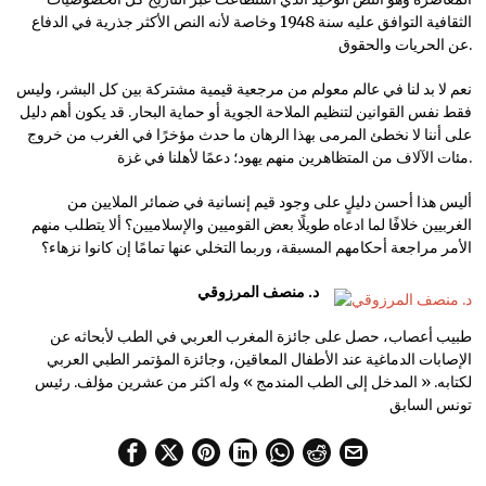
الثقافية التوافق عليه سنة 1948 وخاصة لأنه النص الأكثر جذرية في الدفاع
عن الحريات والحقوق.
نعم لا بد لنا في عالم معولم من مرجعية قيمية مشتركة بين كل البشر، وليس
فقط نفس القوانين لتنظيم الملاحة الجوية أو حماية البحار. قد يكون أهم دليل
على أننا لا نخطئ المرمى بهذا الرهان ما حدث مؤخرًا في الغرب من خروج
مئات الآلاف من المتظاهرين منهم يهود؛ دعمًا لأهلنا في غزة.
أليس هذا أحسن دليلٍ على وجود قيم إنسانية في ضمائر الملايين من
الغربيين خلافًا لما ادعاه طويلًا بعض القوميين والإسلاميين؟ ألا يتطلب منهم
الأمر مراجعة أحكامهم المسبقة، وربما التخلي عنها تمامًا إن كانوا نزهاء؟
د. منصف المرزوقي
طبيب أعصاب، حصل على جائزة المغرب العربي في الطب لأبحاثه عن
الإصابات الدماغية عند الأطفال المعاقين، وجائزة المؤتمر الطبي العربي
لكتابه. « المدخل إلى الطب المندمج » وله اكثر من عشرين مؤلف. رئيس
تونس السابق