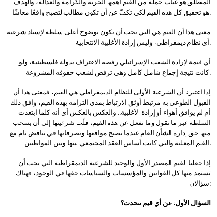
المنطلق هو غياب جملة من القيم أهمها الحرية والكرامة والعدالة، والهدف
هو تحقيق كل هذه القيم لكي تكفّ عن أن تكون مطالب لتصبح واقعًا معاشًا.
معنى هذا أن القيم هي التي يجب أن تكون بوضوح أعلى سلطة لإسناد شرعية
أي نظام ديمقراطي، وليس إرادة الأغلبية الانتخابية.
أي قيمة لإرادة الشعب الإسرائيلي رفضه الاعتراف بدولة فلسطينية، ولو
كانت نتيجة إجماع شامل كامل وهي ترفض لشعب حقوقه المشروعة.
إذا اعتبرنا أن الشرعية الأولى للنظام الديمقراطي هي القيم، فمعنى هذا أن
القبول الطوعي به مرتبط أوثق الارتباط بمدى التزامه بهذه القيم، وافق ذلك
أم لم يوافق أهواء أو إرادة الأغلبية.. والعكس بالعكس أي أنه كلما ابتعدت
السلطة عبر ما تقول وما تفعل عن هذه القيم، قلّت شرعيتها إلى أن يسحب
منها حق إدارة الشأن العام عندما تصبح مواقفها وتصرفاتها في تناقض تام مع
القيم المعلنة والتي كانت أساس العقد المجتمعي بينها وبين المواطنين.
إذا جعلنا القيم المصدر الأول والوحيد للشرعية الديمقراطية التي يجب أن
تستمد منها كل القوانين والمؤسسات والسياسات حقها في الوجود، فهناك
سؤالان:
السؤال الأول: عن أي قيم نتحدث؟