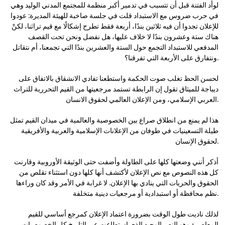
لوأد الفتنة قبل أن تتسبب في تدمير أكبر منظمة للمجتمع المدني الوليد وهي
في حرب ضروس مع الاستبداد قلت في جلسة صاخبة للهيئة المديرة: عودوا
للإعلان تجدوا أن فيه ثلاثين بندًا، أربعة فقط تطرح إشكالًا مع قيم تراثنا، لكنْ
هناك ستة وعشرون بندًا لا خلاف عليها، هل نفضل ونحن تحت القصف
المدفعي للاستبداد التجمع حول الستة والعشرين بندًا التي تجمعنا، أم نتقاتل
ونتفارق على الأربعة التي تفرقنا؟.
لحسن الحظ تغلب صوت الحكمة واستطعنا تفادي الانشقاق بالاتفاق على
ديباجة للميثاق تقول إن الرابطة تستمد مرجعيتها من القيم التحررية للتراث
العربي الإسلامي، ومن الإعلان العالمي لحقوق الانسان.
هذا لم يمنع من انطلاق صراع بين الخصوصية والعالمية في ميدان القيم تمثل
طيلة التسعينيات في طوفان من الإعلانات الإسلامية والعربية والأفريقية
لحقوق الإنسان.
أذكر أنني وضعتها كلها على الطاولة وأضفت حتى الوثيقة الأوروبية وقارنت
كل هذه النصوص مع نص الإعلان لأكتشف أنها كلها دون استثناء تقلص من
الحقوق والحريات التي ينادي بها الإعلان. لا غرابة في الأمر وقد كان وراءها
نظم محافظة أو استبدادية أو مرجعيات دينية متخلفة.
لذلك ناديت طول الوقت بضرورة اعتماد الإعلان كمرجع أساسي للقيم
المعاصرة وهو النص الوحيد الذي استطاعت عبر التاريخ كل الخصوصيات