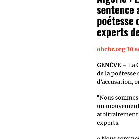
sentence 
poétesse 
experts de
ohchr.org 30 
GENÈVE –
La C
de la poétesse 
d’accusation, o
“Nous sommes o
un mouvement d
arbitrairement 
experts.
« Nous sommes