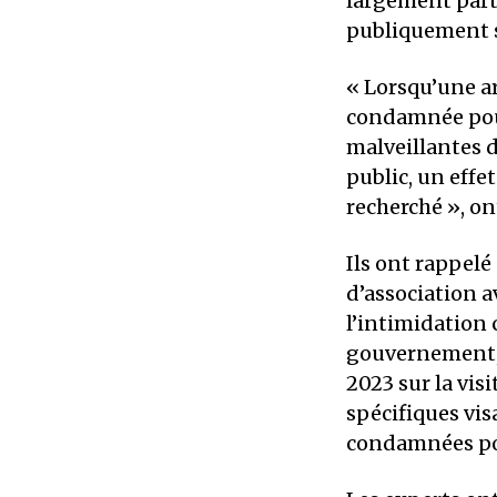
largement parta
publiquement s
« Lorsqu’une ar
condamnée pour
malveillantes da
public, un effe
recherché », ont
Ils ont rappelé
d’association a
l’intimidation 
gouvernement, 
2023 sur la vi
spécifiques vis
condamnées pour