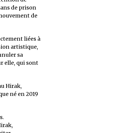
 ans de prison
u mouvement de
ctement liées à
sion artistique,
nnuler sa
 elle, qui sont
au Hirak,
que né en 2019
s.
irak,