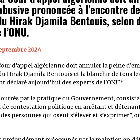
abusive prononcée à l’encontre de
du Hirak Djamila Bentouis, selon 
 l’ONU.
septembre 2024
our d’appel algérienne doit annuler la peine d’
du Hirak Djamila Bentouis et la blanchir de tous le
nt déclaré aujourd’hui des experts de l’ONU*.
utrés par la pratique du Gouvernement, consista
e contestation politique en arrêtant et détenan
des personnes qui osent s’élever et s’exprimer”, on
 profondément préoccupés par le maintien en dé