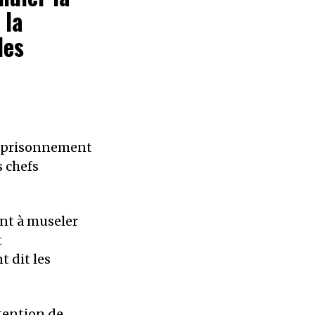
 la
des
emprisonnement
s chefs
nt à museler
t
t dit les
tention de