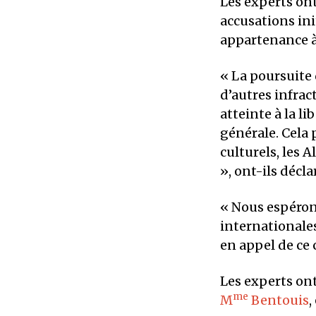
Les experts on
accusations init
appartenance à 
« La poursuite
d’autres infrac
atteinte à la l
générale. Cela 
culturels, les 
», ont-ils décla
« Nous espérons
internationales
en appel de ce 
Les experts on
me
M
Bentouis
,