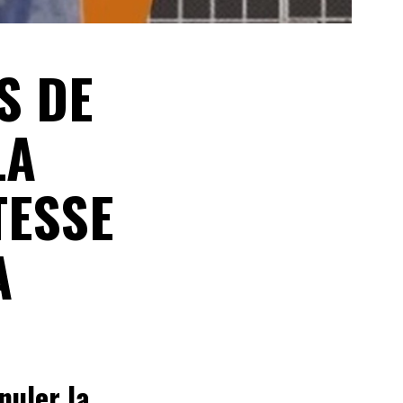
S DE
LA
TESSE
A
nuler la