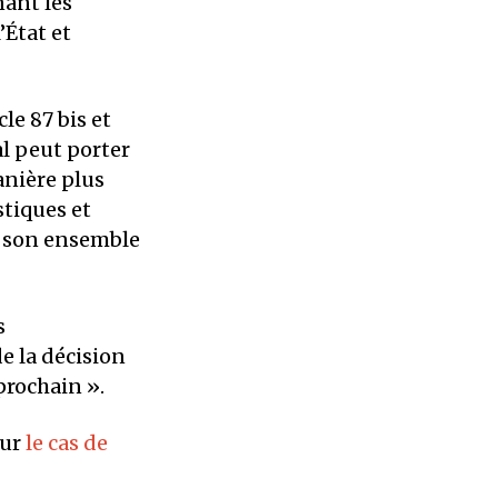
ant les
’État et
le 87 bis et
al peut porter
anière plus
stiques et
ns son ensemble
s
de la décision
prochain ».
sur
le cas de