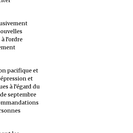
citer
abusivement
nouvelles
à l’ordre
rement
on pacifique et
répression et
ues à l’égard du
 de septembre
recommandations
ersonnes