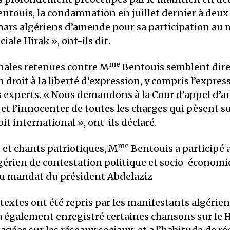
ntouis, la condamnation en juillet dernier à deux
inars algériens d’amende pour sa participation a
iale Hirak », ont-ils dit.
me
nales retenues contre M
Bentouis semblent dire
n droit à la liberté d’expression, y compris l’expres
s experts. « Nous demandons à la Cour d’appel d’a
 l’innocenter de toutes les charges qui pèsent sur
it international », ont-ils déclaré.
me
 et chants patriotiques, M
Bentouis a participé 
rien de contestation politique et socio-économi
 du mandat du président Abdelaziz
 textes ont été repris par les manifestants algérien
 également enregistré certaines chansons sur le H