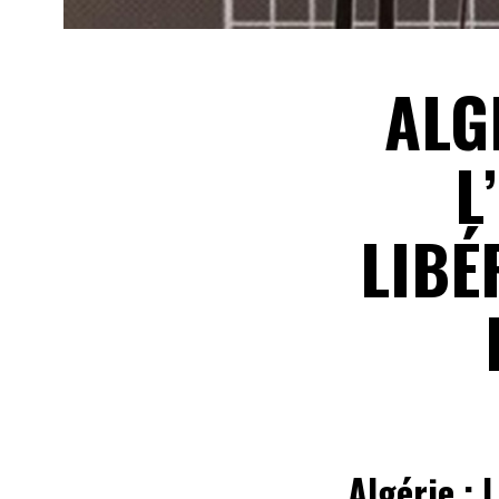
ALG
L
LIBÉ
Algérie : 