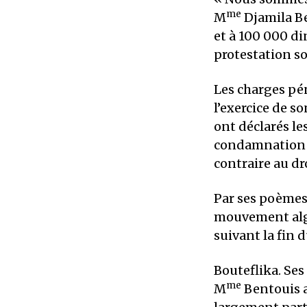
me
M
Djamila Be
et à 100 000 d
protestation soc
Les charges pé
l’exercice de so
ont déclarés le
condamnation et
contraire au dro
Par ses poèmes
mouvement algé
suivant la fin
Bouteflika. Ses
me
M
Bentouis a