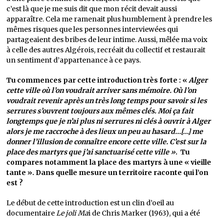
c’est là que je me suis dit que mon récit devait aussi
apparaître. Cela me ramenait plus humblement à prendre les
mêmes risques que les personnes interviewées qui
partageaient des bribes de leur intime. Aussi, mêlée ma voix
à celle des autres Algérois, recréait du collectif et restaurait
un sentiment d’appartenance à ce pays.
Tu commences par cette introduction très forte : «
Alger
cette ville où l’on voudrait arriver sans mémoire. Où l’on
voudrait revenir après un très long temps pour savoir si les
serrures s’ouvrent toujours aux mêmes clés. Moi ça fait
longtemps que je n’ai plus ni serrures ni clés à ouvrir à Alger
alors je me raccroche à des lieux un peu au hasard…[…] me
donner l’illusion de connaître encore cette ville. C’est sur la
place des martyrs que j’ai sanctuarisé cette ville »
. Tu
compares notamment la place des martyrs à une « vieille
tante ». Dans quelle mesure un territoire raconte qui l’on
est ?
Le début de cette introduction est un clin d’oeil au
documentaire
Le joli Ma
i de Chris Marker (1963), qui a été