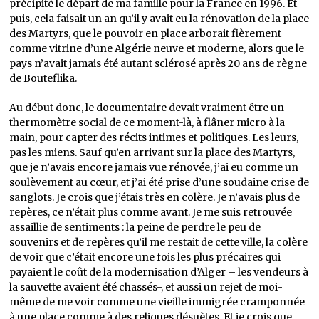
précipité le départ de ma famille pour la France en 1996. Et
puis, cela faisait un an qu’il y avait eu la rénovation de la place
des Martyrs, que le pouvoir en place arborait fièrement
comme vitrine d’une Algérie neuve et moderne, alors que le
pays n’avait jamais été autant sclérosé après 20 ans de règne
de Bouteflika.
Au début donc, le documentaire devait vraiment être un
thermomètre social de ce moment-là, à flâner micro à la
main, pour capter des récits intimes et politiques. Les leurs,
pas les miens. Sauf qu’en arrivant sur la place des Martyrs,
que je n’avais encore jamais vue rénovée, j’ai eu comme un
soulèvement au cœur, et j’ai été prise d’une soudaine crise de
sanglots. Je crois que j’étais très en colère. Je n’avais plus de
repères, ce n’était plus comme avant. Je me suis retrouvée
assaillie de sentiments : la peine de perdre le peu de
souvenirs et de repères qu’il me restait de cette ville, la colère
de voir que c’était encore une fois les plus précaires qui
payaient le coût de la modernisation d’Alger – les vendeurs à
la sauvette avaient été chassés-, et aussi un rejet de moi-
même de me voir comme une vieille immigrée cramponnée
à une place comme à des reliques désuètes. Et je crois que