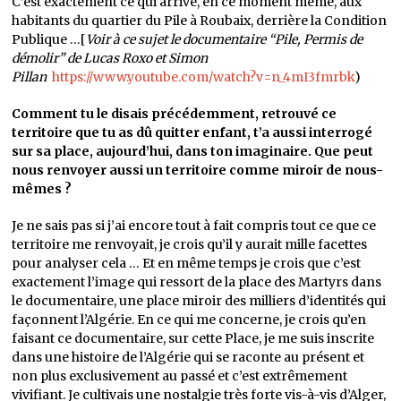
C’est exactement ce qui arrive, en ce moment même, aux
habitants du quartier du Pile à Roubaix, derrière la Condition
Publique …[
Voir à ce sujet le documentaire “Pile, Permis de
démolir” de Lucas Roxo et Simon
Pillan
https://www.youtube.com/watch?v=n_4mI3fmrbk
)
Comment tu le disais précédemment, retrouvé ce
territoire que tu as dû quitter enfant, t’a aussi interrogé
sur sa place, aujourd’hui, dans ton imaginaire. Que peut
nous renvoyer aussi un territoire comme miroir de nous-
mêmes ?
Je ne sais pas si j’ai encore tout à fait compris tout ce que ce
territoire me renvoyait, je crois qu’il y aurait mille facettes
pour analyser cela … Et en même temps je crois que c’est
exactement l’image qui ressort de la place des Martyrs dans
le documentaire, une place miroir des milliers d’identités qui
façonnent l’Algérie. En ce qui me concerne, je crois qu’en
faisant ce documentaire, sur cette Place, je me suis inscrite
dans une histoire de l’Algérie qui se raconte au présent et
non plus exclusivement au passé et c’est extrêmement
vivifiant. Je cultivais une nostalgie très forte vis-à-vis d’Alger,