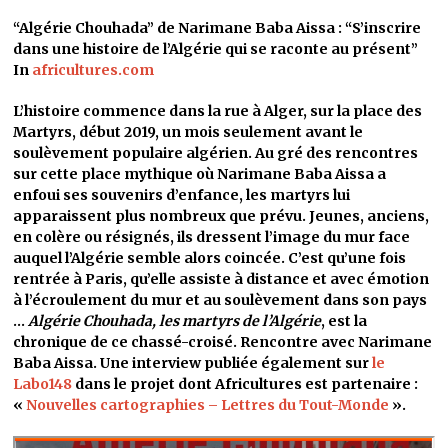
“Algérie Chouhada” de Narimane Baba Aissa : “S’inscrire
dans une histoire de l’Algérie qui se raconte au présent”
In
africultures.com
L’histoire commence dans la rue à Alger, sur la place des
Martyrs, début 2019, un mois seulement avant le
soulèvement populaire algérien. Au gré des rencontres
sur cette place mythique où Narimane Baba Aissa a
enfoui ses souvenirs d’enfance, les martyrs lui
apparaissent plus nombreux que prévu. Jeunes, anciens,
en colère ou résignés, ils dressent l’image du mur face
auquel l’Algérie semble alors coincée. C’est qu’une fois
rentrée à Paris, qu’elle assiste à distance et avec émotion
à l’écroulement du mur et au soulèvement dans son pays
…
Algérie Chouhada, les martyrs de l’Algérie
, est la
chronique de ce chassé-croisé. Rencontre avec Narimane
Baba Aissa. Une interview publiée également sur
le
Labo148
dans le projet dont Africultures est partenaire :
«
Nouvelles cartographies – Lettres du Tout-Monde
».