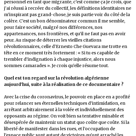
personnel en tant que migrante, c’est comme ça je crois, que
j’ai réussi à recréer du collectif, les définitions identitaires ne
m’inspirant pas grand-chose, je suis partie voir du côté de la
colère. C’est un bon dénominateur commun il me semble,
pour faire société, malgré nos différences, nos
appartenances, nos frontières, et qu’il ne faut pas en avoir
peur. Au risque de déterrer les vieilles citations
révolutionnaires, celle d’Ernesto Che Guevara me trotte en
tête en ce moment très fortement : « Si tu es capable de
trembler d’indignation à chaque injustice, alors nous
sommes camarades ». Je crois qu’elle résume tout.
Quel est ton regard sur la révolution algérienne
aujourd’hui, suite à la réalisation de ce documentaire ?
Avec la crise du coronavirus, le pouvoir en place en a profité
pour relancer ses éternelles techniques d’intimidation, en
arrêtant arbitrairement à la volée et individuellement des
opposants au régime. On voit bien sa tentative minable et
désespérée de maintenir un statut quo coûte que coûte. Si la
liberté de manifester dans les rues, et l’occupation de
l’espace public sont autant de victoires qu’ont arraché les