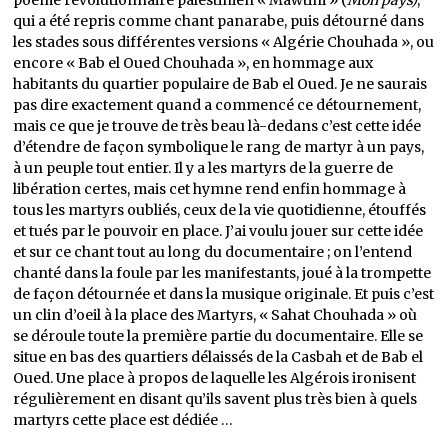
poème révolutionnaire palestinien « Mawtini » (
Mon pays)
,
qui a été repris comme chant panarabe, puis détourné dans
les stades sous différentes versions « Algérie Chouhada », ou
encore « Bab el Oued Chouhada », en hommage aux
habitants du quartier populaire de Bab el Oued. Je ne saurais
pas dire exactement quand a commencé ce détournement,
mais ce que je trouve de très beau là-dedans c’est cette idée
d’étendre de façon symbolique le rang de martyr à un pays,
à un peuple tout entier. Il y a les martyrs de la guerre de
libération certes, mais cet hymne rend enfin hommage à
tous les martyrs oubliés, ceux de la vie quotidienne, étouffés
et tués par le pouvoir en place. J’ai voulu jouer sur cette idée
et sur ce chant tout au long du documentaire ; on l’entend
chanté dans la foule par les manifestants, joué à la trompette
de façon détournée et dans la musique originale. Et puis c’est
un clin d’oeil à la place des Martyrs, « Sahat Chouhada » où
se déroule toute la première partie du documentaire. Elle se
situe en bas des quartiers délaissés de la Casbah et de Bab el
Oued. Une place à propos de laquelle les Algérois ironisent
régulièrement en disant qu’ils savent plus très bien à quels
martyrs cette place est dédiée …