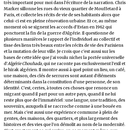
très important pour moi dans l’écriture de la narration. Chris
Marker sillonne les rues du vieux quartier de Mouffetard à
Paris, et collecte les récits de vie de ses habitants alors que
celui-ci est en pleine rénovation urbaine. Et ce, au même
moment où se signent les accords d’Evian en 1962 qui
ponctuent la fin de la guerre d’Algérie. Il questionne de
plusieurs manières le rapport de l’individuel au collectif et
tisse des liens très beaux entre les récits de vie des Parisiens
et la mutation de leur ville. Je crois que c’est aussi sur les
bases de cette idée que j’ai voulu nicher la portée universelle
d’
Algérie Chouhada
, qui ne raconte pas exclusivement l’exil et
le hirak algérien. Il montre aussi à quel point un lieu, un café,
une maison, des clés de serrures sont autant d’éléments
déterminants dans la constitution d’une personne, de son
identité. C’est, certes, à toutes ces choses que renonce un
migrant quand il part pour un autre pays, quand il ne lui
reste plus que de l’immatériel : une langue, une tradition, des
souvenirs, auxquels il se raccroche comme à une bouée en
mer. Mais c’est aussi une expérience commune à plein de
gentes, des maisons, des quartiers, et plus largement des
histoires et des vies que l’on démolit au nom de la modernité.