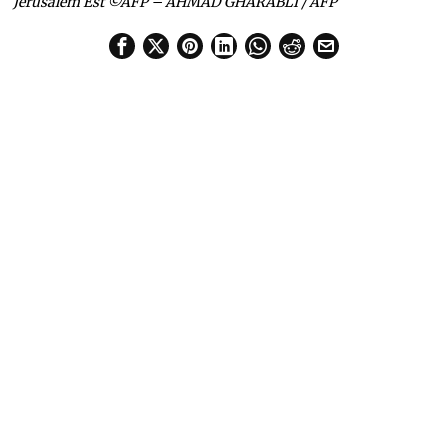
Jérusalem Est ©AFP – AHMAD GHARABLI / AFP