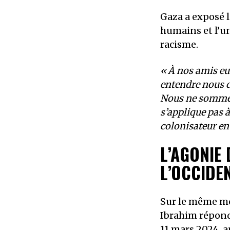
Gaza a exposé l
humains et l’un
racisme.
«
À nos amis eu
entendre nous d
Nous ne sommes 
s’applique pas 
colonisateur en 
L’AGONIE 
L’OCCIDE
Sur le même mo
Ibrahim répond
11 mars 2024, a