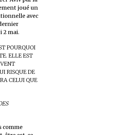
lement joué un
ationnelle avec
dernier
i 2 mai.
EST POURQUOI
TE. ELLE EST
UVENT
QUI RISQUE DE
RA CELUI QUE
DES
as comme