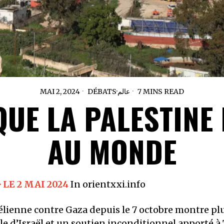
MAI 2, 2024
DÉBATS
·
عالم
7 MINS READ
QUE LA PALESTINE 
AU MONDE
· LE 2 MAI 2024
In orientxxi.info
aélienne contre Gaza depuis le 7 octobre montre pl
le d’Israël et un soutien inconditionnel apporté à 