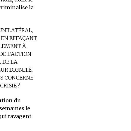
riminalise la
UNILATÉRAL,
T EN EFFAÇANT
ULEMENT À
 DE L’ACTION
L DE LA
EUR DIGNITÉ,
US CONCERNE
CRISIE
?
lution du
 semaines le
qui ravagent