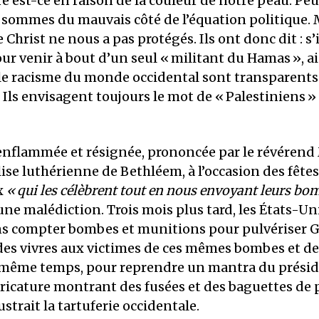
e est-ce en raison de la couleur de notre peau. Peu
 sommes du mauvais côté de l’équation politique.
e Christ ne nous a pas protégés. Ils ont donc dit : s’
ur venir à bout d’un seul «
militant du Hamas
», a
 le racisme du monde occidental sont transparents
Ils envisagent toujours le mot de «
Palestiniens
»
enflammée et résignée, prononcée par le révérend
lise luthérienne de Bethléem, à l’occasion des fêtes
x
«
qui les célèbrent tout en nous envoyant leurs bo
 malédiction. Trois mois plus tard, les États-Uni
s compter bombes et munitions pour pulvériser G
des vivres aux victimes de ces mêmes bombes et d
 même temps, pour reprendre un mantra du prés
ricature montrant des fusées et des baguettes de 
lustrait la tartuferie occidentale.