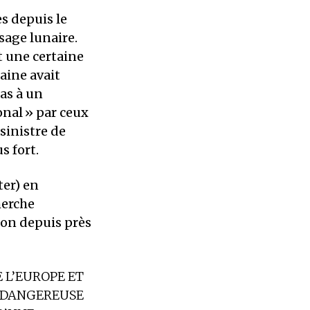
s depuis le
ysage lunaire.
t une certaine
raine avait
pas à un
onal
» par ceux
sinistre de
s fort.
ter) en
herche
ion depuis près
 L’EUROPE ET
S DANGEREUSE