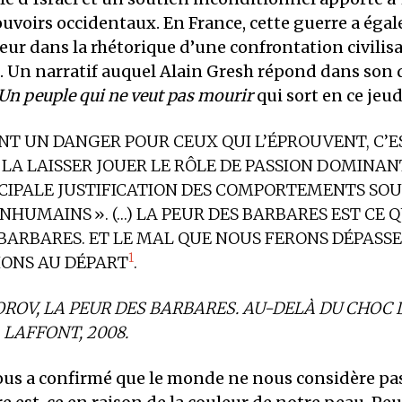
ouvoirs occidentaux. En France, cette guerre a éga
teur dans la rhétorique d’une confrontation civilis
. Un narratif auquel Alain Gresh répond dans son 
 Un peuple qui ne veut pas mourir
qui sort en ce jeud
ENT UN DANGER POUR CEUX QUI L’ÉPROUVENT, C’
S LA LAISSER JOUER LE RÔLE DE PASSION DOMINAN
CIPALE JUSTIFICATION DES COMPORTEMENTS SO
INHUMAINS
». (…) LA PEUR DES BARBARES EST CE 
BARBARES. ET LE MAL QUE NOUS FERONS DÉPASSE
1
ONS AU DÉPART
.
OROV,
LA PEUR DES BARBARES. AU-DELÀ DU CHOC 
, LAFFONT, 2008.
ous a confirmé que le monde ne nous considère p