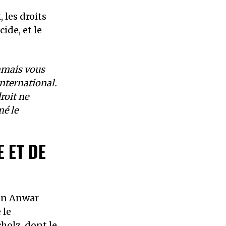
 les droits
ide, et le
jamais vous
international.
roit ne
mé le
E ET DE
ien Anwar
 le
holz, dont le