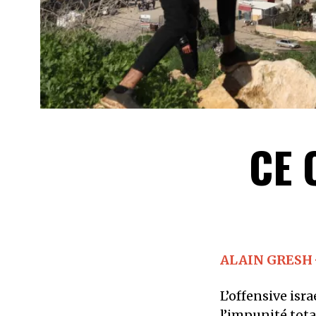
CE 
ALAIN GRESH
L’offensive isr
l’impunité tota