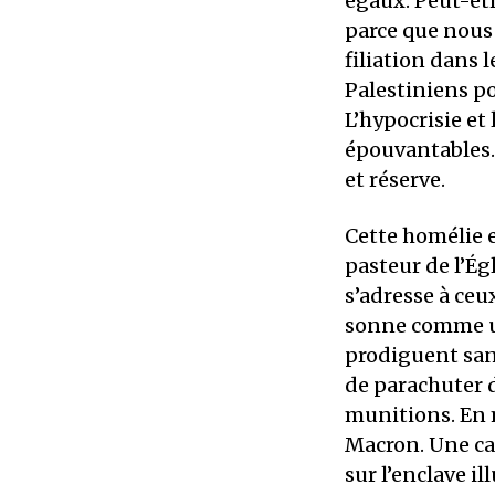
égaux. Peut-êtr
parce que nous
filiation dans l
Palestiniens po
L’hypocrisie et
épouvantables. 
et réserve.
Cette homélie 
pasteur de l’Ég
s’adresse à ceu
sonne comme une
prodiguent san
de parachuter 
munitions. En
Macron. Une ca
sur l’enclave il