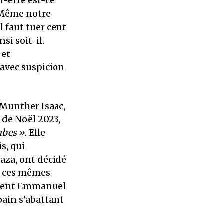
t-être est-ce
 Même notre
il faut tuer cent
insi soit-il.
 et
 avec suspicion
 Munther Isaac,
 de Noël 2023,
mbes
».
Elle
s, qui
aza, ont décidé
e ces mêmes
ident Emmanuel
pain s’abattant