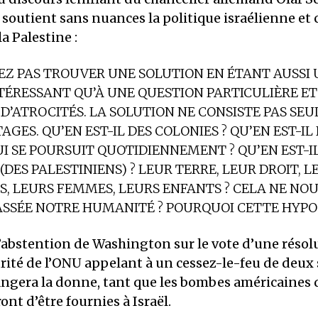
outient sans nuances la politique israélienne et c
la Palestine :
EZ PAS TROUVER UNE SOLUTION EN ÉTANT AUSSI 
TÉRESSANT QU’À UNE QUESTION PARTICULIÈRE E
D’ATROCITÉS. LA SOLUTION NE CONSISTE PAS SE
TAGES. QU’EN EST-IL DES COLONIES
? QU’EN EST-IL
UI SE POURSUIT QUOTIDIENNEMENT
? QU’EN EST-I
(DES PALESTINIENS)
? LEUR TERRE, LEUR DROIT, L
, LEURS FEMMES, LEURS ENFANTS
? CELA NE NO
PASSÉE NOTRE HUMANITÉ
? POURQUOI CETTE HYPO
 l’abstention de Washington sur le vote d’une réso
rité de l’ONU appelant à un cessez-le-feu de deux
angera la donne, tant que les bombes américaines 
nt d’être fournies à Israël.