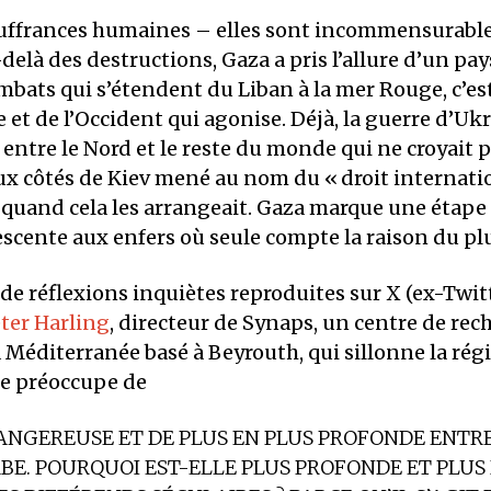
uffrances humaines – elles sont incommensurable
-delà des destructions, Gaza a pris l’allure d’un pa
bats qui s’étendent du Liban à la mer Rouge, c’es
e et de l’Occident qui agonise. Déjà, la guerre d’Uk
é entre le Nord et le reste du monde qui ne croyait 
x côtés de Kiev mené au nom du «
droit internati
t quand cela les arrangeait. Gaza marque une étape 
scente aux enfers où seule compte la raison du plu
de réflexions inquiètes reproduites sur X (ex-Twit
ter Harling
, directeur de Synaps, un centre de rec
 Méditerranée basé à Beyrouth, qui sillonne la rég
se préoccupe de
ANGEREUSE ET DE PLUS EN PLUS PROFONDE ENTRE
BE. POURQUOI EST-ELLE PLUS PROFONDE ET PLU