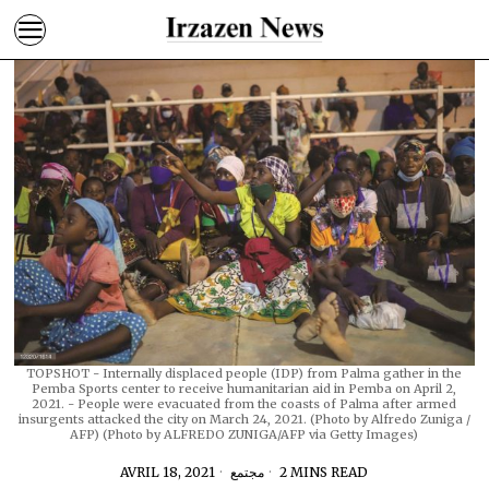
TOPSHOT - Internally displaced people (IDP) from Palma gather in the
Pemba Sports center to receive humanitarian aid in Pemba on April 2,
2021. - People were evacuated from the coasts of Palma after armed
insurgents attacked the city on March 24, 2021. (Photo by Alfredo Zuniga /
AFP) (Photo by ALFREDO ZUNIGA/AFP via Getty Images)
AVRIL 18, 2021
مجتمع
2 MINS READ