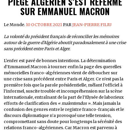
PIÈGE ALGÉRIEN S’EST REFERMÉ
SUR EMMANUEL MACRON
Le Monde.
10 OCTOBRE 2021
PAR
JEAN-PIERRE FILIU
La volonté du président français de réconcilier les mémoires
autour de la guerre d’Algérie aboutit paradoxalement à une crise
sans précédent entre Paris et Alger.
L’enfer est pavé de bonnes intentions. La détermination
d’Emmanuel Macron à tourner enfin la page des querelles
mémorielles franco-algériennes vient de déboucher sur
une crise sans précédent entre Paris et Alger. Ce n’est pas la
première fois que la parole présidentielle, mêlant l’officiel à
l’informel, suscite trouble et incompréhension sur la scène
internationale, entraînant de la part de l’Elysée de laborieux
efforts de clarification des
« malentendus ».
Mais jamais la
confusion des genres entre le registre franco-français et le
discours diplomatique n’a provoqué une telle tension,
compromettant sans doute pour longtemps la sérénité des
relations franco-algériennes. Car Macron est parvenu à