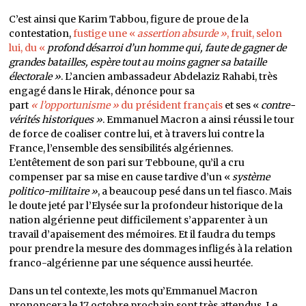
C’est ainsi que Karim Tabbou, figure de proue de la
contestation,
fustige une «
assertion absurde »
, fruit, selon
lui, du «
profond désarroi d’un homme qui, faute de gagner de
grandes batailles, espère tout au moins gagner sa bataille
électorale »
. L’ancien ambassadeur Abdelaziz Rahabi, très
engagé dans le Hirak, dénonce pour sa
part
« l’opportunisme »
du président français
et ses «
contre-
vérités historiques »
. Emmanuel Macron a ainsi réussi le tour
de force de coaliser contre lui, et à travers lui contre la
France, l’ensemble des sensibilités algériennes.
L’entêtement de son pari sur Tebboune, qu’il a cru
compenser par sa mise en cause tardive d’un «
système
politico-militaire »
, a beaucoup pesé dans un tel fiasco. Mais
le doute jeté par l’Elysée sur la profondeur historique de la
nation algérienne peut difficilement s’apparenter à un
travail d’apaisement des mémoires. Et il faudra du temps
pour prendre la mesure des dommages infligés à la relation
franco-algérienne par une séquence aussi heurtée.
Dans un tel contexte, les mots qu’Emmanuel Macron
prononcera le 17 octobre prochain sont très attendus. Le