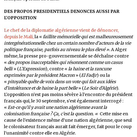
DES PROPOS PRESIDENTIELS DENONCES AUSSI PAR
L’OPPOSITION
Le chef de la diplomatie algérienne vient de dénoncer,
depuis le Mali,
la «
faillite mémorielle qui est malheureusement
intergénérationnelle chez un certain nombre d’acteurs de la vie
politique française, parfois au niveau le plus élevé »
. A Alger
même, la presse pro-gouvernementale se déchaîne contre
«
des propos inacceptables qui résonnent comme un casus
belli
» (
L’Expression
), contre «
la haine et la rancune
exprimées par le président Macron
» (
El Fadjr
) ou la
«
pitoyable quête de voix dans un vote qui fait aux idées
d’intolérance et de haine la part belle
» (
Le Soir d’Algérie
).
L’opposition n’est pas moins sévère à l’encontre du président
français qui, le 30 septembre, s’est également interrogé :
«
Est-ce qu’il y avait une nation algérienne avant la
colonisation française ? Ça, c’est la question. «
Cette mise en
cause de l’existence même d’une nation algérienne, que seul
le colonisateur français aurait fait émerger, fait pour le coup
l’unanimité contre elle en Algérie.