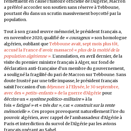
remettaient en cause l’histoire officielle de l’Algérie, Macron
a préféré accorder son soutien sans réserve à Tebboune,
pourtant élu dans un scrutin massivement boycotté par la
population.
Tout à son grand œuvre mémoriel, le président français a,
en novembre 2020, qualifié de
« courageux »
son homologue
algérien, oubliant que
Tebboune avait, sept mois plus tôt,
accusé la France d’avoir massacré «
plus de la moitié de la
population algérienne »
.
L’annulation, en avril dernier, de la
visite du premier ministre français à Alger, sur fond de
déclaration anti-française d’un membre du gouvernement,
a souligné la fragilité du pari de Macron sur Tebboune. Sans
doute frustré par une telle impasse, le président français
saisit l’occasion d’un
déjeuner à l’Elysée, le 30 septembre,
avec des «
petits-enfants
» de la guerre d’Algérie
pour
décrire un «
système politico-militaire
» à la
fois
« fatigué »
et «
très dur »
, car «
construit sur la rente
mémorielle »
. Ces propos provoquent naturellement l’ire du
pouvoir algérien, avec rappel de l’ambassadeur d’Algérie à
Paris et interdiction du survol de l’Algérie par les avions
français opérant au Sahel.