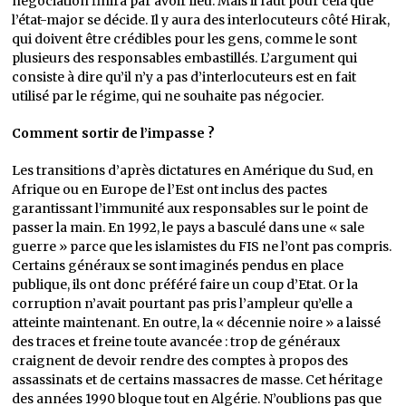
négociation finira par avoir lieu. Mais il faut pour cela que
l’état-major se décide. Il y aura des interlocuteurs côté Hirak,
qui doivent être crédibles pour les gens, comme le sont
plusieurs des responsables embastillés. L’argument qui
consiste à dire qu’il n’y a pas d’interlocuteurs est en fait
utilisé par le régime, qui ne souhaite pas négocier.
Comment sortir de l’impasse ?
Les transitions d’après dictatures en Amérique du Sud, en
Afrique ou en Europe de l’Est ont inclus des pactes
garantissant l’immunité aux responsables sur le point de
passer la main. En 1992, le pays a basculé dans une « sale
guerre » parce que les islamistes du FIS ne l’ont pas compris.
Certains généraux se sont imaginés pendus en place
publique, ils ont donc préféré faire un coup d’Etat. Or la
corruption n’avait pourtant pas pris l’ampleur qu’elle a
atteinte maintenant. En outre, la « décennie noire » a laissé
des traces et freine toute avancée : trop de généraux
craignent de devoir rendre des comptes à propos des
assassinats et de certains massacres de masse. Cet héritage
des années 1990 bloque tout en Algérie. N’oublions pas que