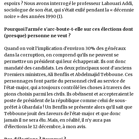
espoirs ? Nous avons interrogé le professeur Lahouari Addi,
sociologue de son état, qui s’était exilé pendant la « décennie
noire » des années 1990 (1).
Pourquoi l’armée s’arc-boute-t-elle sur ces élections dont
(presque) personne ne veut ?
Quand on voit l’implication d’environ 30% des généraux
dans la corruption, on comprend qu’ils ne peuvent se
permettre un président qui leur échapperait. Ils ont donc
mandaté des candidats. Les deux principaux sont d’anciens
Premiers ministres, Ali Benflis et Abdelmajid Tebboune. Ces
personnages font partie du personnel civil au service de
l’état-major, qui a toujours contrôlé les choses à travers des
pions choisis parmi les civils. Ils obéissent et accepteraient le
poste de président de la république comme celui de sous-
préfet à Ghardaïa ! Un Benflis se présente alors qu’il sait que
Tebboune jouit des faveurs de l’état-major et que donc
jamais il ne sera élu. Mais, en réalité, il n’y aura pas
d’élections le 12 décembre, à mon avis.