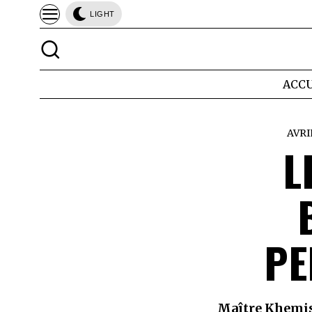
LIGHT
ACCU
AVRIL
L
PE
Maître Khemis