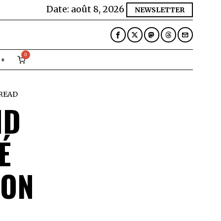
Date:
août 8, 2026
NEWSLETTER
0
 READ
ID
É
ION