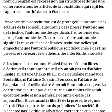
nom du peuple! est l’expression qui structure et donne une
cohérence à tous les articles de la constitution qui régit les
rapports d’autorité dans un Etat de droit.
L’essence de la constitution est de protéger l’autonomie des
acteurs de la société: l’autonomie de la presse, l’autonomie
de la justice, l’autonomie des syndicats, l’autonomie des
partis, l’autonomie de l’électorat, etc. Cette autonomie
signifie la mise en place de limites institutionnelles qui
empêchent que l’autorité publique soit détournée à des fins
privées et soit exercée en dehors des intérêts de la société.
Si les journalistes comme Khaled Drareni étaient libres
d’écrire, et ils sont nombreux, il n’y aurait pas eu d’affaire
Khalifa, ni affaire Chakib Khelil, ni de deuxième mandat de
Bouteflika, ni l’affaire Ouassini Bouazza, ni l’affaire de
l’adjudant-chef milliardaire Guermit Bounouira, etc., etc. La
corruption n’aurait pas disparu, mais au moins elle serait
exceptionnelle et non générale comme c’est le cas
aujourd’hui. En refusant la liberté de la presse, le régime
détruit l’Etat et porte de lourds préjudices à la société. Il
n’accepte pas la critique salvatrice, correctrice et n’accepte