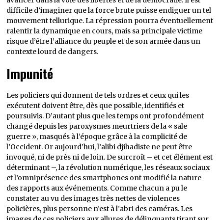
avancer dans la voie des libertés et de la démocratie. Il est
difficile d’imaginer que la force brute puisse endiguer un tel
mouvement tellurique. La répression pourra éventuellement
ralentir la dynamique en cours, mais sa principale victime
risque d’être l’alliance du peuple et de son armée dans un
contexte lourd de dangers.
Impunité
Les policiers qui donnent de tels ordres et ceux qui les
exécutent doivent être, dès que possible, identifiés et
poursuivis. D’autant plus que les temps ont profondément
changé depuis les paroxysmes meurtriers de la « sale
guerre », masqués à l’époque grâce à la complicité de
l’Occident. Or aujourd’hui, l’alibi djihadiste ne peut être
invoqué, ni de près ni de loin. De surcroît – et cet élément est
déterminant –, la révolution numérique, les réseaux sociaux
et l’omniprésence des smartphones ont modifié la nature
des rapports aux événements. Comme chacun a pu le
constater au vu des images très nettes de violences
policières, plus personne n’est à l’abri des caméras. Les
images de ces policiers aux allures de délinquants tirant sur