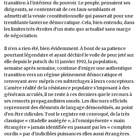
transition à l’intérieur du pouvoir. Le peuple, pensaient ses
dirigeants, se contenterait de ces faux-semblants et
admettrait la vessie constitutionnelle qui passerait pour une
tremblante lanterne démocratique. Cela, bien entendu, dans
les limites très étroites d’un statu quo actualisé sans marge
de négociation.
Il n’en a rien été, bien évidemment. À bout de sa patience
pourtant légendaire et ayant déchiré le voile de peur jeté sur
elle depuis le putsch du 11 janvier 1992, la population,
semaine après semaine, continue d’exiger une authentique
transition vers un régime pleinement démocratique et
renvoyant avec mépris ces subterfuges à leurs concepteurs.
L’amère réalité de la résistance populaire s’imposant à des
généraux acculés, il ne reste à ces derniers que le recours à
ses ressorts propagandistes usuels. Les discours officiels
reprennent des éléments de langage démonétisés, au point
d’en être ridicules. Tout le registre est convoqué, de la très
classique « citadelle assiégée », à l’omniprésente « main
étrangère » jamais identifiée en passant par les « complots
ourdis » par d’indicibles puissances elles aussi étrangères.