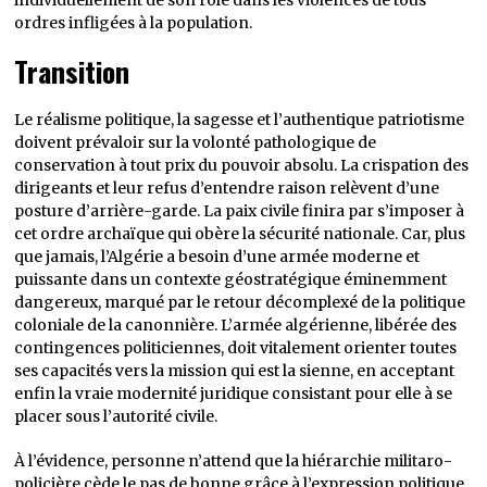
individuellement de son rôle dans les violences de tous
ordres infligées à la population.
Transition
Le réalisme politique, la sagesse et l’authentique patriotisme
doivent prévaloir sur la volonté pathologique de
conservation à tout prix du pouvoir absolu. La crispation des
dirigeants et leur refus d’entendre raison relèvent d’une
posture d’arrière-garde. La paix civile finira par s’imposer à
cet ordre archaïque qui obère la sécurité nationale. Car, plus
que jamais, l’Algérie a besoin d’une armée moderne et
puissante dans un contexte géostratégique éminemment
dangereux, marqué par le retour décomplexé de la politique
coloniale de la canonnière. L’armée algérienne, libérée des
contingences politiciennes, doit vitalement orienter toutes
ses capacités vers la mission qui est la sienne, en acceptant
enfin la vraie modernité juridique consistant pour elle à se
placer sous l’autorité civile.
À l’évidence, personne n’attend que la hiérarchie militaro-
policière cède le pas de bonne grâce à l’expression politique