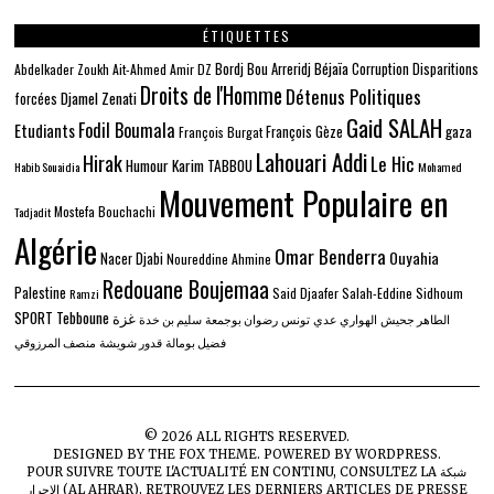
ÉTIQUETTES
Béjaïa
Bordj Bou Arreridj
Corruption
Disparitions
Abdelkader Zoukh
Ait-Ahmed
Amir DZ
Droits de l'Homme
Détenus Politiques
Djamel Zenati
forcées
Gaid SALAH
Fodil Boumala
Etudiants
gaza
François Gèze
François Burgat
Lahouari Addi
Hirak
Le Hic
Humour
Karim TABBOU
Habib Souaidia
Mohamed
Mouvement Populaire en
Mostefa Bouchachi
Tadjadit
Algérie
Omar Benderra
Ouyahia
Nacer Djabi
Noureddine Ahmine
Redouane Boujemaa
Palestine
Said Djaafer
Salah-Eddine Sidhoum
Ramzi
SPORT
Tebboune
غزة
الطاهر جحيش
الهواري عدي
تونس
رضوان بوجمعة
سليم بن خدة
فضيل بومالة
قدور شويشة
منصف المرزوقي
©
2026
ALL RIGHTS RESERVED.
DESIGNED BY
THE FOX THEME
. POWERED BY WORDPRESS.
POUR SUIVRE TOUTE L'ACTUALITÉ EN CONTINU, CONSULTEZ LA
شبكة
الاحرار (AL AHRAR)
, RETROUVEZ LES DERNIERS ARTICLES DE PRESSE